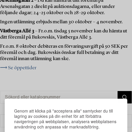
Arsenalsgatan 2
– Du kan hämta ut ditt föremål på
Arsenalsgatan 2 direkt på auktionsdagarna, eller under
följande dagar; 24–25 oktober och 28–29 oktober.
Ingen utlämning erbjuds mellan 30 oktober – 4 november.
Västberga Allé 3
– Fr.o.m. tisdag 5 november kan du hämta ut
ditt föremål på Bukowskis, Västberga Allé 3.
Fr.o.m. 8 oktober debiteras en förvaringsavgift på 50 SEK per
föremål och dag. Bukowskis önskar full betalning av ditt
föremål innan utlämning kan ske.
⟶ Se öppettider
Genom att klicka på "acceptera alla" samtycker du till
lagring av cookies på din enhet för att förbättra
navigeringen på webbplatsen, analysera webbplatsens
Filter
användning och anpassa vår marknadsföring.