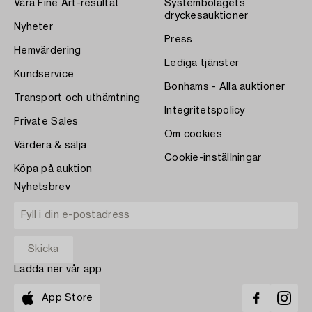
Våra Fine Art-resultat
Systembolagets
dryckesauktioner
Nyheter
Press
Hemvärdering
Lediga tjänster
Kundservice
Bonhams - Alla auktioner
Transport och uthämtning
Integritetspolicy
Private Sales
Om cookies
Värdera & sälja
Cookie-inställningar
Köpa på auktion
Nyhetsbrev
Ladda ner vår app
App Store