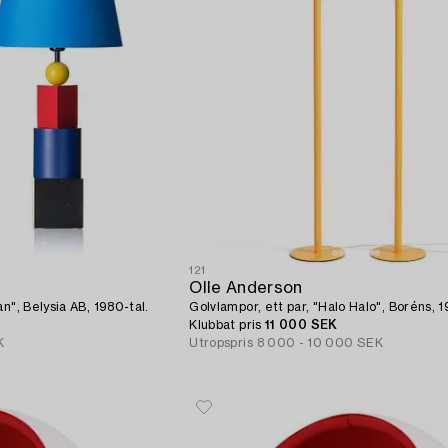
121
Olle Anderson
n", Belysia AB, 1980-tal.
Golvlampor, ett par, "Halo Halo", Boréns, 1
Klubbat pris
11 000 SEK
K
Utropspris
8 000 - 10 000 SEK