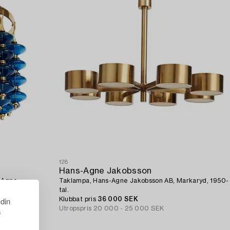
128
Hans-Agne Jakobsson
s-Agne
Taklampa, Hans-Agne Jakobsson AB, Markaryd, 1950-
tal.
 din
Klubbat pris
36 000 SEK
Utropspris
20 000 - 25 000 SEK
s