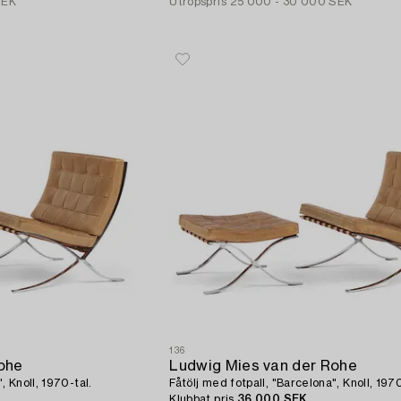
SEK
Utropspris
25 000 - 30 000 SEK
136
ohe
Ludwig Mies van der Rohe
, Knoll, 1970-tal.
Fåtölj med fotpall, "Barcelona", Knoll, 1970
Klubbat pris
36 000 SEK