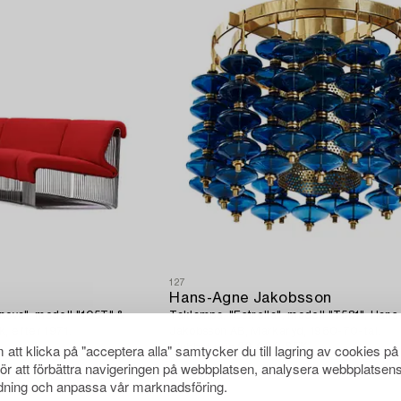
127
Hans-Agne Jakobsson
onova", modell "105T" &
Taklampa, "Estrella", modell "T581", Han
, efter 1971.
Jakobsson AB, Markaryd, 1960-70-tal.
att klicka på "acceptera alla" samtycker du till lagring av cookies på
Klubbat pris
28 000 SEK
 SEK
Utropspris
15 000 - 20 000 SEK
för att förbättra navigeringen på webbplatsen, analysera webbplatsen
ning och anpassa vår marknadsföring.