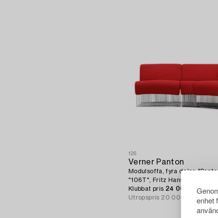
126
Verner Panton
Modulsoffa, fyra delar, "Pant
"106T", Fritz Hansen, Danmark
Genom 
Klubbat pris
24 000 SEK
Utropspris
20 000 - 30 000
enhet 
använd