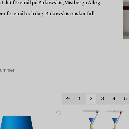
t ditt föremål på Bukowskis, Västberga Allé 3.
 per föremål och dag. Bukowskis önskar full
1
2
3
4
5