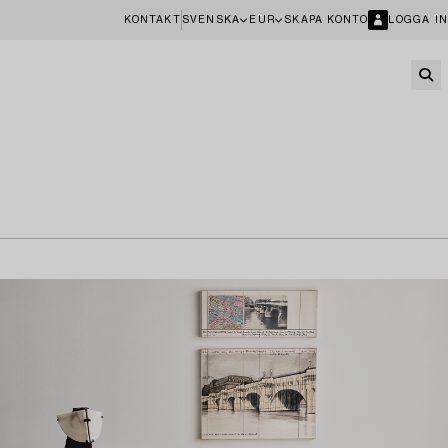
KONTAKT
SVENSKA
EUR
SKAPA KONTO
LOGGA IN