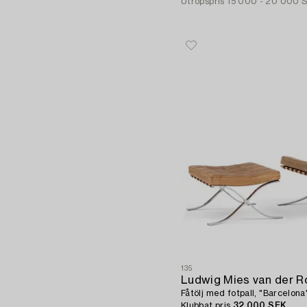
Utropspris
15 000 - 20 000 
135
Ludwig Mies van der R
Fåtölj med fotpall, "Barcelona"
Klubbat pris
32 000 SEK