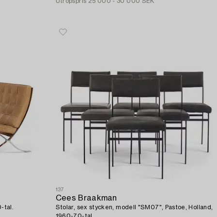
Utropspris
25 000 - 30 000 SEK
137
Cees Braakman
-tal.
Stolar, sex stycken, modell "SM07", Pastoe, Holland,
1960-70-tal.