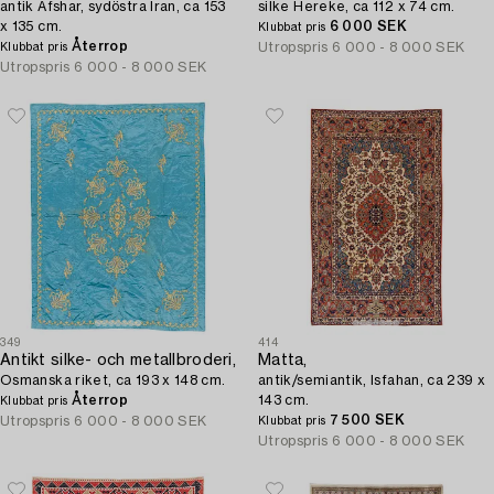
antik Afshar, sydöstra Iran, ca 153
silke Hereke, ca 112 x 74 cm.
x 135 cm.
6 000 SEK
Klubbat pris
Återrop
Utropspris
6 000 - 8 000 SEK
Klubbat pris
Utropspris
6 000 - 8 000 SEK
349
414
Antikt silke- och metallbroderi,
Matta,
Osmanska riket, ca 193 x 148 cm.
antik/semiantik, Isfahan, ca 239 x
Återrop
143 cm.
Klubbat pris
7 500 SEK
Utropspris
6 000 - 8 000 SEK
Klubbat pris
Utropspris
6 000 - 8 000 SEK