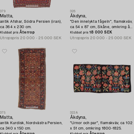
379
328
Matta,
Åkdyna,
antik Afshar, Södra Persien (iran),
"Den innelykta fågeln", flamskväv,
ca 364 x 230 cm.
ca 54 x 87 cm, Skåne, omkring år
Återrop
1800.
18 000 SEK
Klubbat pris
Klubbat pris
Utropspris
20 000 - 25 000 SEK
Utropspris
20 000 - 25 000 SEK
375
322A
Matta,
Åkdyna,
antik Kurdisk, Nordvästra Persien,
"Urnor och par", flamskväv, ca 102
ca 340 x 150 cm.
x 51 cm, omkring 1800-1825.
Återrop
Återrop
Klubbat pris
Klubbat pris