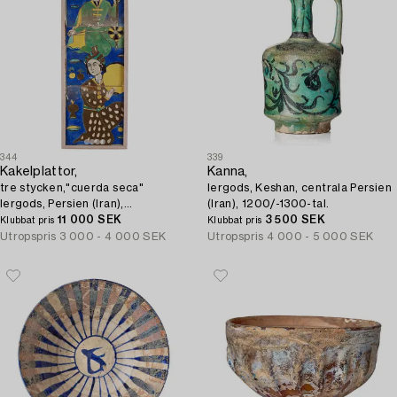
344
339
Kakelplattor,
Kanna,
tre stycken,"cuerda seca"
lergods, Keshan, centrala Persien
lergods, Persien (Iran),
(Iran), 1200/-1300-tal.
Qajardynastin (1789–1925).
11 000 SEK
3 500 SEK
Klubbat pris
Klubbat pris
Utropspris
3 000 - 4 000 SEK
Utropspris
4 000 - 5 000 SEK