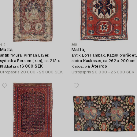
419
368
Matta,
Matta,
antik figural Kirman Laver,
antik Lori Pambak, Kazak området,
sydöstra Persien (Iran), ca 212 x
södra Kaukasus, ca 262 x 200 cm.
138 cm.
16 000 SEK
Återrop
Klubbat pris
Klubbat pris
Utropspris
20 000 - 25 000 SEK
Utropspris
20 000 - 25 000 SEK