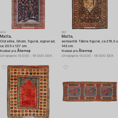
404
387
Matta,
Matta,
Old silke, Ghom, figural, signerad,
semiantik Täbris figural, ca 216,5 x
ca 203 x 127 cm.
145 cm.
Återrop
Återrop
Klubbat pris
Klubbat pris
Utropspris
15 000 - 18 000 SEK
Utropspris
15 000 - 18 000 SEK