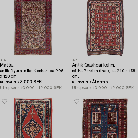
394
371
Matta,
Antik Qashqai kelim,
antik figural silke Keshan, ca 205
södra Persien (Iran), ca 249 x 158
x 128 cm.
cm.
8 000 SEK
Återrop
Klubbat pris
Klubbat pris
Utropspris
10 000 - 12 000 SEK
Utropspris
10 000 - 12 000 SEK