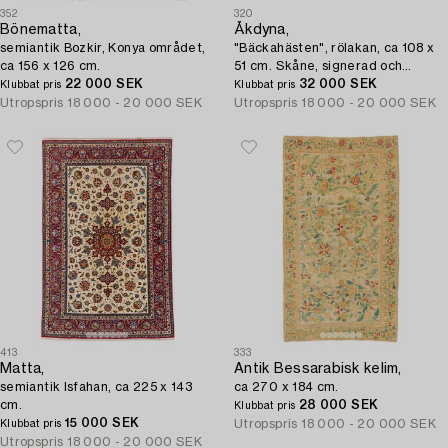
352
320
Bönematta,
Åkdyna,
semiantik Bozkir, Konya området,
"Bäckahästen", rölakan, ca 108 x
ca 156 x 126 cm.
51 cm. Skåne, signerad och
22 000 SEK
daterad 1788.
32 000 SEK
Klubbat pris
Klubbat pris
Utropspris
18 000 - 20 000 SEK
Utropspris
18 000 - 20 000 SEK
413
333
Matta,
Antik Bessarabisk kelim,
semiantik Isfahan, ca 225 x 143
ca 270 x 184 cm.
cm.
28 000 SEK
Klubbat pris
15 000 SEK
Utropspris
18 000 - 20 000 SEK
Klubbat pris
Utropspris
18 000 - 20 000 SEK