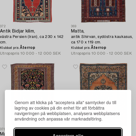
372
369
Antik Bidjar kilim,
Matta,
västra Persien (Iran), ca 230 x 142
antik Shirvan, sydöstra kaukasus,
cm.
ca 170 x 119 cm.
Återrop
Återrop
Klubbat pris
Klubbat pris
Utropspris
10 000 - 12 000 SEK
Utropspris
10 000 - 12 000 SEK
Genom att klicka på "acceptera alla" samtycker du till
lagring av cookies på din enhet för att förbättra
navigeringen på webbplatsen, analysera webbplatsens
användning och anpassa vår marknadsföring.
376
384
Matta,
Matta,
Acceptera alla