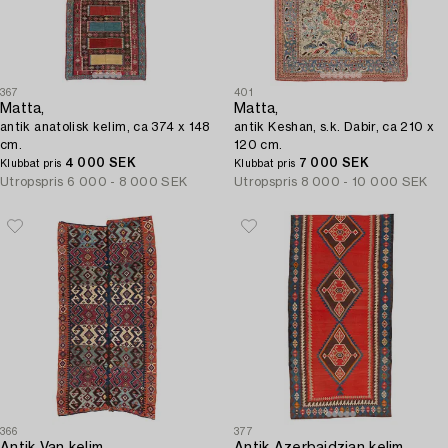
367
401
Matta,
Matta,
antik anatolisk kelim, ca 374 x 148
antik Keshan, s.k. Dabir, ca 210 x
cm.
120 cm.
4 000 SEK
7 000 SEK
Klubbat pris
Klubbat pris
Utropspris
6 000 - 8 000 SEK
Utropspris
8 000 - 10 000 SEK
366
377
Antik Van kelim,
Antik Azerbajdzjan kelim,