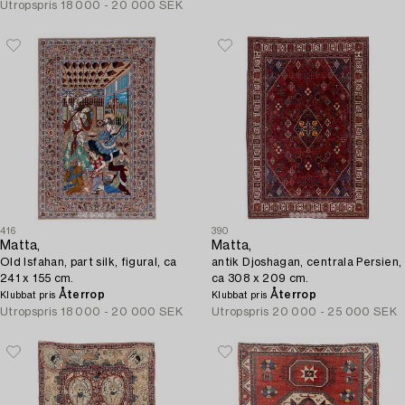
Utropspris
18 000 - 20 000 SEK
416
390
Matta,
Matta,
Old Isfahan, part silk, figural, ca
antik Djoshagan, centrala Persien,
241 x 155 cm.
ca 308 x 209 cm.
Återrop
Återrop
Klubbat pris
Klubbat pris
Utropspris
18 000 - 20 000 SEK
Utropspris
20 000 - 25 000 SEK