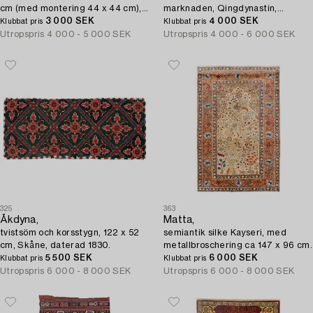
cm (med montering 44 x 44 cm),
marknaden, Qingdynastin,
Qajardynastin Persien (Iran),.
3 000 SEK
daterad 1887.
4 000 SEK
Klubbat pris
Klubbat pris
Utropspris
4 000 - 5 000 SEK
Utropspris
4 000 - 6 000 SEK
325
363
Åkdyna,
Matta,
tvistsöm och korsstygn, 122 x 52
semiantik silke Kayseri, med
cm, Skåne, daterad 1830.
metallbroschering ca 147 x 96 cm.
5 500 SEK
6 000 SEK
Klubbat pris
Klubbat pris
Utropspris
6 000 - 8 000 SEK
Utropspris
6 000 - 8 000 SEK