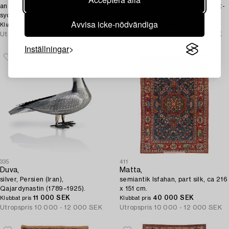
antik, sannolikt Luri, figural
antik "Haj Jalili" Täbris, Nordväst-
sydvästra Persien, ca 193 x 134
persisk, ca 185 x 141 cm.
Avvisa icke-nödvändiga
cm.
8 000 SEK
Återrop
Klubbat pris
Klubbat pris
Utropspris
10 000 - 12 000 SEK
Utropspris
10 000 - 12 000 SEK
Inställningar
335
411
Duva,
Matta,
silver, Persien (Iran),
semiantik Isfahan, part silk, ca 216
Qajardynastin (1789–1925).
x 151 cm.
11 000 SEK
40 000 SEK
Klubbat pris
Klubbat pris
Utropspris
10 000 - 12 000 SEK
Utropspris
10 000 - 12 000 SEK