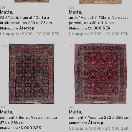
381
383
Matta,
Matta,
Old Täbris figural, "De fyra
antik "Haj Jalili" Täbris, Nordväst-
årstiderna", ca 293 x 178 cm.
persisk, ca 430 x 310 cm.
Återrop
55 000 SEK
Klubbat pris
Klubbat pris
Utropspris
18 000 - 20 000 SEK
Utropspris
18 000 - 20 000 SEK
374
423
Matta,
Matta,
semiantik Bidjar, Västra Iran, ca
semiantik Yesd, ca 292 x 250 cm.
374 x 286 cm.
Återrop
Klubbat pris
16 000 SEK
Utropspris
18 000 - 20 000 SEK
Klubbat pris