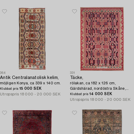
364
331
Antik Centralanatolisk kelim,
Täcke,
möjligen Konya, ca 339 x 140 cm.
rölakan, ca 182 x 126 cm,
15 000 SEK
Gärdshärad, nordöstra Skåne,
Klubbat pris
signerad AO HID IOS, daterad
14 000 SEK
Utropspris
18 000 - 20 000 SEK
Klubbat pris
1837.
Utropspris
18 000 - 20 000 SEK