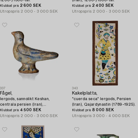
2 600 SEK
2 400 SEK
Klubbat pris
Klubbat pris
Utropspris
2 000 - 3 000 SEK
Utropspris
2 000 - 3 000 SEK
337
343
Fågel,
Kakelplatta,
lergods, sannolikt Keshan,
"cuerda seca" lergods, Persien
centrala persien (Iran),
(Iran), Qajardynastin (1789–1925).
1100-/1200-talet.
4 500 SEK
8 000 SEK
Klubbat pris
Klubbat pris
Utropspris
2 000 - 3 000 SEK
Utropspris
3 000 - 4 000 SEK