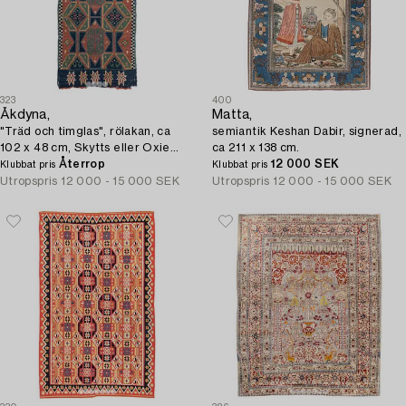
323
400
Åkdyna,
Matta,
"Träd och timglas", rölakan, ca
semiantik Keshan Dabir, signerad,
102 x 48 cm, Skytts eller Oxie
ca 211 x 138 cm.
härad, Skåne, 1700-talets sista
Återrop
12 000 SEK
Klubbat pris
Klubbat pris
kvartssekel.
Utropspris
12 000 - 15 000 SEK
Utropspris
12 000 - 15 000 SEK