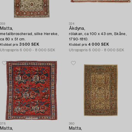
359
324
Matta,
Åkdyna,
metallbroscherad, silke Hereke,
rölakan, ca 100 x 43 cm, Skåne,
ca 80 x 51 cm.
1790-1810.
3 500 SEK
4 000 SEK
Klubbat pris
Klubbat pris
Utropspris
6 000 - 8 000 SEK
Utropspris
6 000 - 8 000 SEK
378
360
Matta,
Matta,