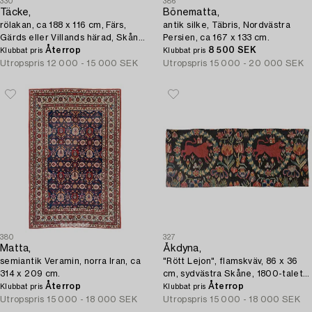
330
386
Täcke,
Bönematta,
rölakan, ca 188 x 116 cm, Färs,
antik silke, Täbris, Nordvästra
Gärds eller Villands härad, Skåne,
Persien, ca 167 x 133 cm.
omkring 1800-1830.
Återrop
8 500 SEK
Klubbat pris
Klubbat pris
Utropspris
12 000 - 15 000 SEK
Utropspris
15 000 - 20 000 SEK
380
327
Matta,
Åkdyna,
semiantik Veramin, norra Iran, ca
"Rött Lejon", flamskväv, 86 x 36
314 x 209 cm.
cm, sydvästra Skåne, 1800-talets
Återrop
första kvartssekel.
Återrop
Klubbat pris
Klubbat pris
Utropspris
15 000 - 18 000 SEK
Utropspris
15 000 - 18 000 SEK