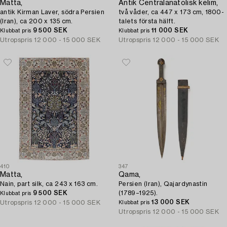
Matta,
Antik Centralanatolisk kelim,
antik Kirman Laver, södra Persien
två våder, ca 447 x 173 cm, 1800-
(Iran), ca 200 x 135 cm.
talets första hälft.
9 500 SEK
11 000 SEK
Klubbat pris
Klubbat pris
Utropspris
12 000 - 15 000 SEK
Utropspris
12 000 - 15 000 SEK
410
347
Matta,
Qama,
Nain, part silk, ca 243 x 163 cm.
Persien (Iran), Qajardynastin
9 500 SEK
(1789–1925).
Klubbat pris
13 000 SEK
Utropspris
12 000 - 15 000 SEK
Klubbat pris
Utropspris
12 000 - 15 000 SEK