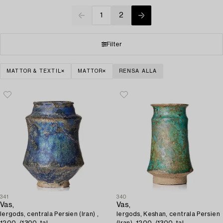
1
2
Filter
MATTOR & TEXTIL
MATTOR
RENSA ALLA
341
340
Vas,
Vas,
lergods, centrala Persien (Iran) ,
lergods, Keshan, centrala Persien
1200-/1300-tal.
(Iran), 1200-/1300-tal.