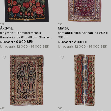
329
393
Åkdyna,
Matta,
fragment "Blomstermosaik",
semiantik silke Keshan, ca 208 x
flamskväv, ca 61 x 48 cm, Skåne,
138 cm.
omkring år 1800.
9 000 SEK
Återrop
Klubbat pris
Klubbat pris
Utropspris
12 000 - 15 000 SEK
Utropspris
12 000 - 15 000 SEK
422
365