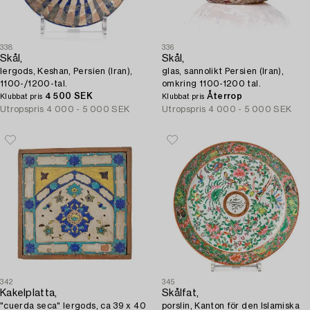
338
336
Skål,
Skål,
lergods, Keshan, Persien (Iran),
glas, sannolikt Persien (Iran),
1100-/1200-tal.
omkring 1100-1200 tal.
4 500 SEK
Återrop
Klubbat pris
Klubbat pris
Utropspris
4 000 - 5 000 SEK
Utropspris
4 000 - 5 000 SEK
342
345
Kakelplatta,
Skålfat,
"cuerda seca" lergods, ca 39 x 40
porslin, Kanton för den Islamiska