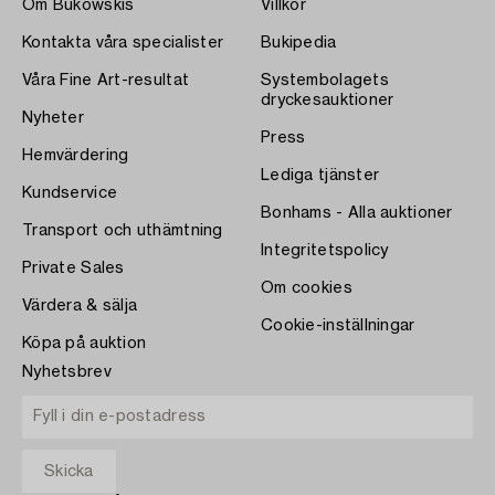
Om Bukowskis
Villkor
Kontakta våra specialister
Bukipedia
Våra Fine Art-resultat
Systembolagets
dryckesauktioner
Nyheter
Press
Hemvärdering
Lediga tjänster
Kundservice
Bonhams - Alla auktioner
Transport och uthämtning
Integritetspolicy
Private Sales
Om cookies
Värdera & sälja
Cookie-inställningar
Köpa på auktion
Nyhetsbrev