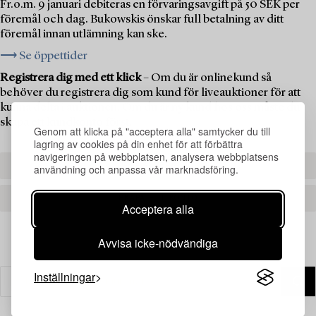
Fr.o.m. 9 januari debiteras en förvaringsavgift på 50 SEK per
föremål och dag. Bukowskis önskar full betalning av ditt
föremål innan utlämning kan ske.
⟶ Se öppettider
Registrera dig med ett klick
– Om du är onlinekund så
behöver du registrera dig som kund för liveauktioner för att
kunna delta i auktionen. Om du är ny kund hos oss måste du
skapa ett kundkonto först.
Genom att klicka på "acceptera alla" samtycker du till
lagring av cookies på din enhet för att förbättra
navigeringen på webbplatsen, analysera webbplatsens
REGISTRERA DIG
användning och anpassa vår marknadsföring.
SKAPA ETT KONTO
Acceptera alla
Avvisa icke-nödvändiga
Inställningar