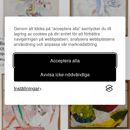
Genom att klicka på "acceptera alla" samtycker du till
lagring av cookies på din enhet för att förbättra
navigeringen på webbplatsen, analysera webbplatsens
1123405
1123403
användning och anpassa vår marknadsföring.
Birgitta Liljebladh
Birgitta Liljebladh
Olja på duk, signerad och daterad
Olja på duk/pannå, signerad och
1966.
daterad -70.
Acceptera alla
7 250 SEK
2 050 SEK
Klubbat pris
Klubbat pris
Utropspris
4 000 SEK
Utropspris
3 000 SEK
Avvisa icke-nödvändiga
Inställningar