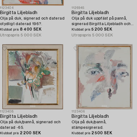
1123404
1126945
Birgitta Liljebladh
Birgitta Liljebladh
Olja på duk, signerad och daterad
Olja på duk uppfäst på pannå,
otydligt daterad 196?.
signerad Birgitta Liljebladh och
8 400 SEK
daterad -54.
5 200 SEK
Klubbat pris
Klubbat pris
Utropspris
5 000 SEK
Utropspris
5 000 SEK
1123408
1123406
Birgitta Liljebladh
Birgitta Liljebladh
Olja på duk/pannå, signerad och
Olja på duk/pannå,
daterad -65.
stämpesignerad.
2 200 SEK
2 500 SEK
Klubbat pris
Klubbat pris