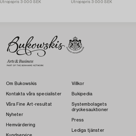
Utropspris
3 000 SEK
Utropspris
3 000 SEK
Om Bukowskis
Villkor
Kontakta våra specialister
Bukipedia
Våra Fine Art-resultat
Systembolagets
dryckesauktioner
Nyheter
Press
Hemvärdering
Lediga tjänster
Kundservice