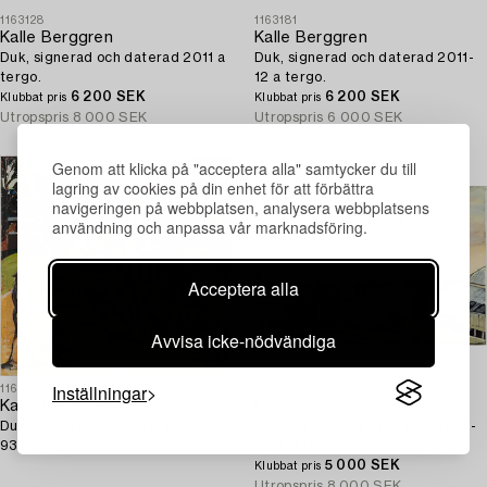
1163128
1163181
Kalle Berggren
Kalle Berggren
Duk, signerad och daterad 2011 a
Duk, signerad och daterad 2011-
tergo.
12 a tergo.
6 200 SEK
6 200 SEK
Klubbat pris
Klubbat pris
Utropspris
8 000 SEK
Utropspris
6 000 SEK
Genom att klicka på "acceptera alla" samtycker du till
lagring av cookies på din enhet för att förbättra
navigeringen på webbplatsen, analysera webbplatsens
användning och anpassa vår marknadsföring.
Acceptera alla
Avvisa icke-nödvändiga
Inställningar
1163125
1163135
Kalle Berggren
Kalle Berggren
Duk, signerad och daterad 1989-
Duk, signerad och daterad 1994-
93 a tergo.
96 a tergo.
5 000 SEK
Klubbat pris
Utropspris
8 000 SEK