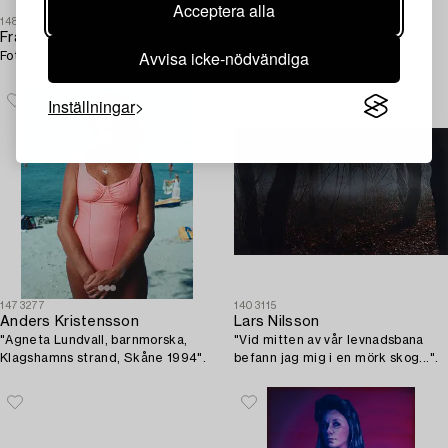
Acceptera alla
1485272
1478376
Frank Darius
Helena Blomqvist
Avvisa icke-nödvändiga
Fotografi.
"Girl with Red Coat", 2006.
Inställningar
1473277
1403115
Anders Kristensson
Lars Nilsson
"Agneta Lundvall, barnmorska,
"Vid mitten av vår levnadsbana
Klagshamns strand, Skåne 1994".
befann jag mig i en mörk skog...".