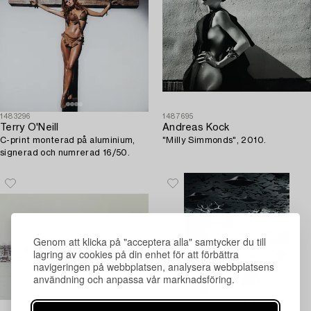
1483296
1487695
Terry O'Neill
Andreas Kock
C-print monterad på aluminium,
"Milly Simmonds", 2010.
signerad och numrerad 16/50.
Genom att klicka på "acceptera alla" samtycker du till
lagring av cookies på din enhet för att förbättra
navigeringen på webbplatsen, analysera webbplatsens
användning och anpassa vår marknadsföring.