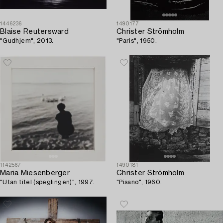
1446236
1490177
Blaise Reutersward
Christer Strömholm
"Gudhjem", 2013.
"Paris", 1950.
1142567
1490181
Maria Miesenberger
Christer Strömholm
"Utan titel (speglingen)", 1997.
"Pisano", 1960.