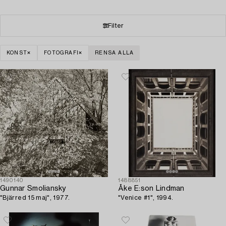
Filter
KONST
FOTOGRAFI
RENSA ALLA
1490140
1488851
Gunnar Smoliansky
Åke E:son Lindman
"Bjärred 15 maj", 1977.
"Venice #1", 1994.