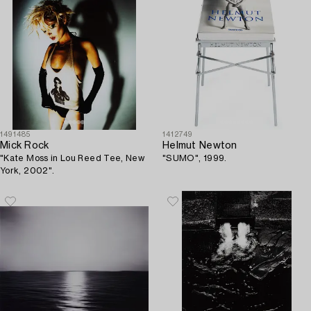
1491485
1412749
Mick Rock
Helmut Newton
"Kate Moss in Lou Reed Tee, New
"SUMO", 1999.
York, 2002".