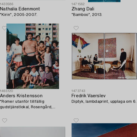
1433586
1471562
Nathalia Edenmont
Zhang Dali
"Kirin", 2005-2007.
"Bamboo", 2013.
1465120
1473743
Anders Kristensson
Fredrik Vaerslev
"Romer utanför tillfällig
Diptyk, lambdaprint, upplaga om 6.
gudstjänstlokal, Rosengård,
Malmö 1994".