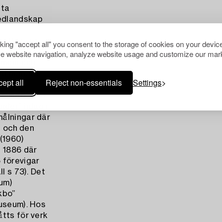
äta
hedlandskap
sätter sig
cking "accept all" you consent to the storage of cookies on your device
 med både
e website navigation, analyze website usage and customize our mark
rmoni och
ed honom i
ept all
Reject non-essentials
Settings
tändiga
levnad”. Det
ider” (idag i
målningar där
t och den
(1960)
h 1886 där
 förevigar
l s 73). Det
um)
kbo”
museum). Hos
tts för verk