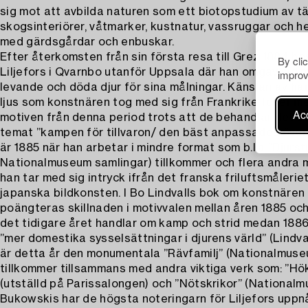
sig mot att avbilda naturen som ett biotopstudium av t
skogsinteriörer, våtmarker, kustnatur, vassruggar och 
med gärdsgårdar och enbuskar.
Efter återkomsten från sin första resa till Grez 1884 bo
By cli
Liljefors i Qvarnbo utanför Uppsala där han omgav sig
improv
levande och döda djur för sina målningar. Känslan av ha
ljus som konstnären tog med sig från Frankrike följer m
Acc
motiven från denna period trots att de behandlar det s
temat ”kampen för tillvaron/ den bäst anpassades över
är 1885 när han arbetar i mindre format som b.l.a ”Djurstu
Nationalmuseum samlingar) tillkommer och flera andra 
han tar med sig intryck ifrån det franska friluftsmålerie
japanska bildkonsten. I Bo Lindvalls bok om konstnären 
poängteras skillnaden i motivvalen mellan åren 1885 oc
det tidigare året handlar om kamp och strid medan 1886
”mer domestika sysselsättningar i djurens värld” (Lindval
är detta år den monumentala ”Rävfamilj” (Nationalmuse
tillkommer tillsammans med andra viktiga verk som: ”Hö
(utställd på Parissalongen) och ”Nötskrikor” (National
Bukowskis har de högsta noteringarn för Liljefors uppnå