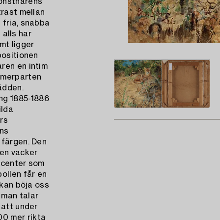
konstnärens
trast mellan
 fria, snabba
 alls har
mt ligger
positionen
ren en intim
 merparten
ädden.
ng 1885-1886
ilda
ors
ens
 färgen. Den
 en vacker
accenter som
ollen får en
 kan böja oss
 man talar
 att under
0 mer rikta