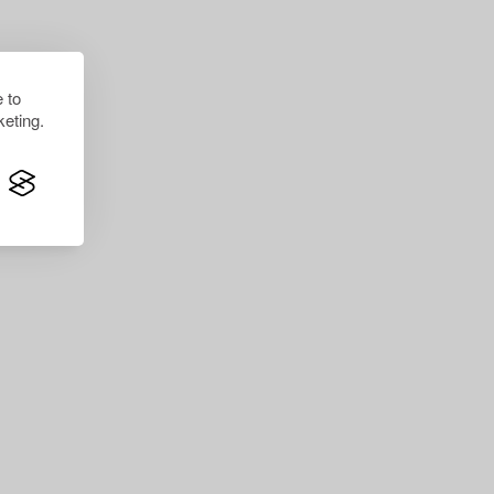
 to
eting.