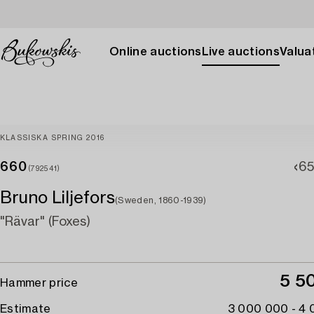
Online auctions
Live auctions
Valuat
KLASSISKA SPRING 2016
660
6
(792541)
Bruno Liljefors
(Sweden, 1860-1939)
"Rävar" (Foxes)
5 5
Hammer price
Estimate
3 000 000 - 4