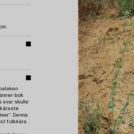
cm.
apsleken
vänner-bok
 svar skulle
 käraste
mier”. Denna
st folkkära