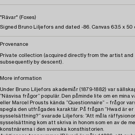
"Rävar" (Foxes)
Signed Bruno Liljefors and dated -86. Canvas 63.5 x 50 
Provenance
Private collection (acquired directly from the artist and
subsequently by descent).
More information
Under Bruno Liljefors akademiår (1879-1882) var sällsk
”Näsvisa frågor” populär. Den påminde lite om en mina 
eller Marcel Prousts kända ”Questionnaire” – frågor vars
spegla den utfrågades karaktär. På frågan ”Hwad är er
sysselsättning?” svarade Liljefors: ”Att måla räffysiono
sysselsättning kom att skriva in honom som en av de me
konstnärerna i den svenska konsthistorien.