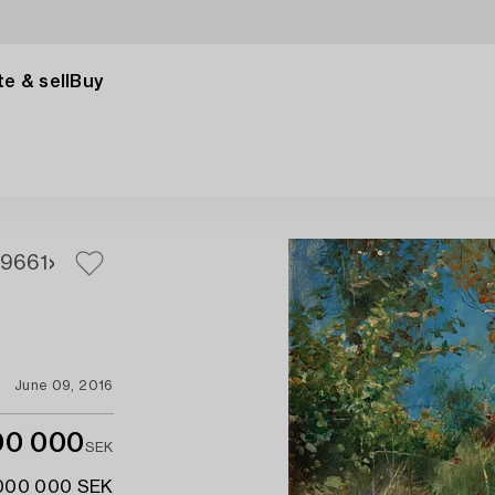
e & sell
Buy
59
661
June 09, 2016
00 000
SEK
 000 000 SEK