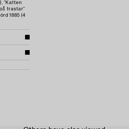
), ”Katten
på trastar”
förd 1885 (4