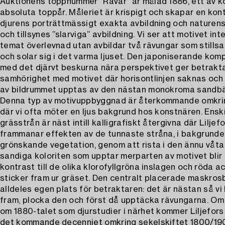
Auktionens toppnummer ”Rävar” är målad 1886, ett av 
absoluta toppår. Måleriet är krispigt och skapar en kon
djurens porträttmässigt exakta avbildning och naturens
och tillsynes ”slarviga” avbildning. Vi ser att motivet inte
temat överlevnad utan avbildar två rävungar som stillsa
och solar sig i det varma ljuset. Den japoniserande kom
med det djärvt beskurna nära perspektivet ger betrakta
samhörighet med motivet där horisontlinjen saknas och
av bildrummet upptas av den nästan monokroma sandb
Denna typ av motivuppbyggnad är återkommande omkri
där vi ofta möter en ljus bakgrund hos konstnären. Ensk
grässtrån är näst intill kalligrafiskt återgivna där Liljef
frammanar effekten av de tunnaste stråna, i bakgrund
grönskande vegetation, genom att rista i den ännu våta
sandiga koloriten som upptar merparten av motivet blir
kontrast till de olika klorofyllgröna inslagen och röda 
sticker fram ur gräset. Den centralt placerade maskrosb
alldeles egen plats för betraktaren: det är nästan så vi
fram, plocka den och först då upptäcka rävungarna. Om
om 1880-talet som djurstudier i närhet kommer Liljefors
det kommande decenniet omkring sekelskiftet 1800/190