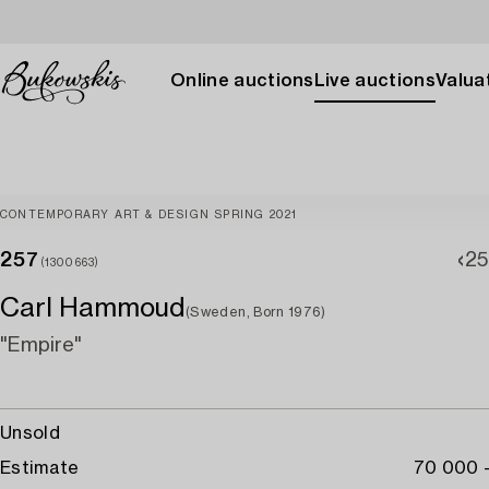
Online auctions
Live auctions
Valuat
CONTEMPORARY ART & DESIGN SPRING 2021
257
25
(1300663)
Carl Hammoud
(Sweden, Born 1976)
"Empire"
Unsold
Estimate
70 000 