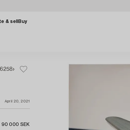
e & sell
Buy
6
258
April 20, 2021
- 90 000 SEK