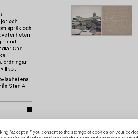
d
jer och
som språk och
edvetenheten
g bland
ndlar Carl
öka
a ordningar
illkor.
 ovisshetens
rån Sten A
cking "accept all" you consent to the storage of cookies on your device
e website navigation, analyze website usage and customize our mark