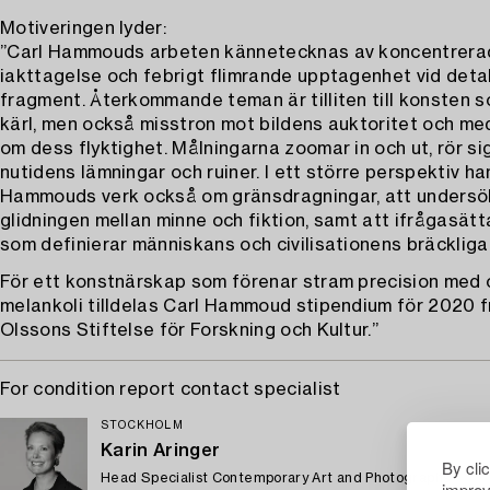
Motiveringen lyder:
”Carl Hammouds arbeten kännetecknas av koncentrera
iakttagelse och febrigt flimrande upptagenhet vid detal
fragment. Återkommande teman är tilliten till konsten 
kärl, men också misstron mot bildens auktoritet och m
om dess flyktighet. Målningarna zoomar in och ut, rör si
nutidens lämningar och ruiner. I ett större perspektiv ha
Hammouds verk också om gränsdragningar, att unders
glidningen mellan minne och fiktion, samt att ifrågasätt
som definierar människans och civilisationens bräckliga v
För ett konstnärskap som förenar stram precision med
melankoli tilldelas Carl Hammoud stipendium för 2020 f
Olssons Stiftelse för Forskning och Kultur.”
For condition report contact specialist
STOCKHOLM
Karin Aringer
By cli
Head Specialist Contemporary Art and Photographs
improv