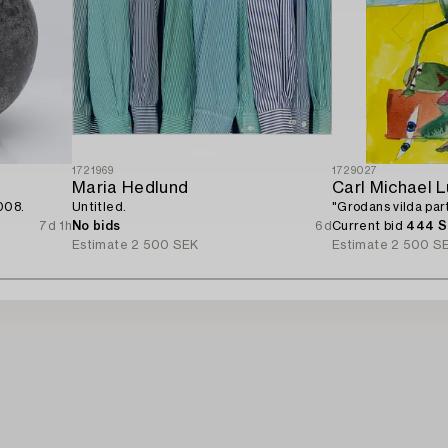
1721969
1729027
Maria Hedlund
Carl Michael 
008.
Untitled.
"Grodans vilda part
7d 1h
No bids
6d
Current bid
444 
Estimate
2 500 SEK
Estimate
2 500 S