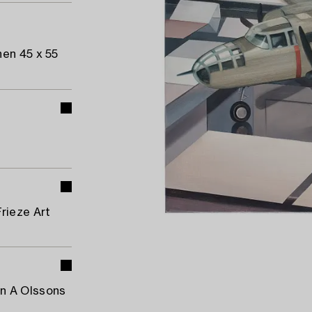
nen 45 x 55
rieze Art
en A Olssons