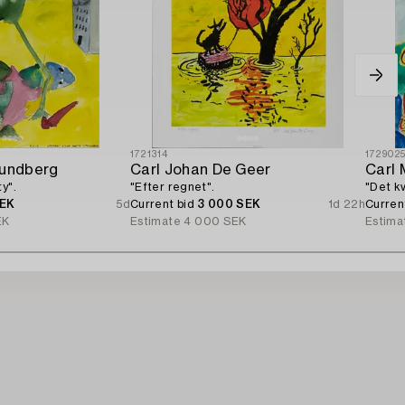
1721314
172902
Lundberg
Carl Johan De Geer
Carl 
y".
"Efter regnet".
"Det k
SEK
5d
Current bid
3 000 SEK
1d 22h
Curren
EK
Estimate
4 000 SEK
Estima