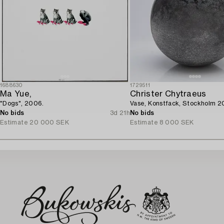
1688630
1729511
Ma Yue,
Christer Chytraeus
"Dogs", 2006.
Vase, Konstfack, Stockholm 2
No bids
3d 21h
No bids
Estimate
20 000 SEK
Estimate
8 000 SEK