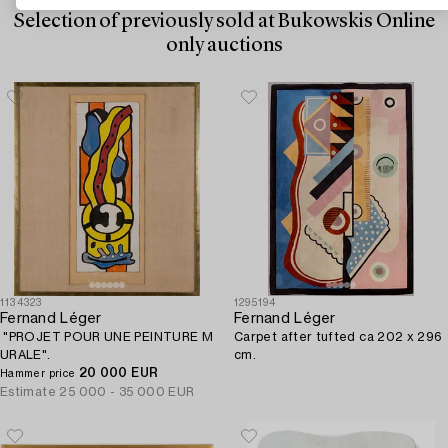
Selection of previously sold at Bukowskis Online
only auctions
1134323
1295194
Fernand Léger
Fernand Léger
"PROJET POUR UNE PEINTURE M
Carpet after tufted ca 202 x 296
URALE".
cm.
20 000 EUR
Hammer price
Estimate
25 000 - 35 000 EUR