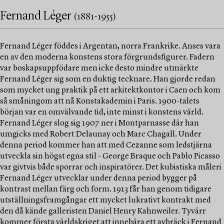
Fernand Léger
(1881-1955)
Fernand Léger föddes i Argentan, norra Frankrike. Anses vara
en av den moderna konstens stora förgrundsfigurer. Fadern
var boskapsuppfödare men icke desto mindre utmärkte
Fernand Léger sig som en duktig tecknare. Han gjorde redan
som mycket ung praktik på ett arkitektkontor i Caen och kom
så småningom att nå Konstakademin i Paris. 1900-talets
början var en omvälvande tid, inte minst i konstens värld.
Fernand Léger slog sig 1907 ner i Montparnasse där han
umgicks med Robert Delaunay och Marc Chagall. Under
denna period kommer han att med Cezanne som ledstjärna
utveckla sin högst egna stil - George Braque och Pablo Picasso
var givtvis både sporrar och inspiratörer. Det kubistiska måleri
Fernand Léger utvecklar under denna period bygger på
kontrast mellan färg och form. 1913 får han genom tidigare
utställningsframgångar ett mycket lukrativt kontrakt med
den då kände galleristen Daniel Henry Kahnweiler. Tyvärr
kommer första världskriget att innebära ett avbräck i Fernand