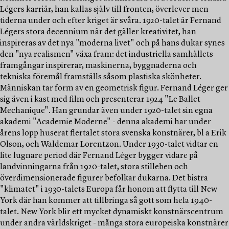
Légers karriär, han kallas själv till fronten, överlever men
tiderna under och efter kriget är svåra. 1920-talet är Fernand
Légers stora decennium när det gäller kreativitet, han
inspireras av det nya "moderna livet" och på hans dukar synes
den "nya realismen" växa fram: det industriella samhällets
framgångar inspirerar, maskinerna, byggnaderna och
tekniska föremål framställs såsom plastiska skönheter.
Människan tar form av en geometrisk figur. Fernand Léger ger
sig även i kast med film och presenterar 1924 "Le Ballet
Mechanique". Han grundar även under 1920-talet sin egna
akademi "Academie Moderne" - denna akademi har under
årens lopp huserat flertalet stora svenska konstnärer, bl a Erik
Olson, och Waldemar Lorentzon. Under 1930-talet vidtar en
lite lugnare period där Fernand Léger bygger vidare på
landvinningarna från 1920-talet, stora stilleben och
överdimensionerade figurer befolkar dukarna. Det bistra
"klimatet" i 1930-talets Europa får honom att flytta till New
York där han kommer att tillbringa så gott som hela 1940-
talet. New York blir ett mycket dynamiskt konstnärscentrum
under andra världskriget - många stora europeiska konstnärer