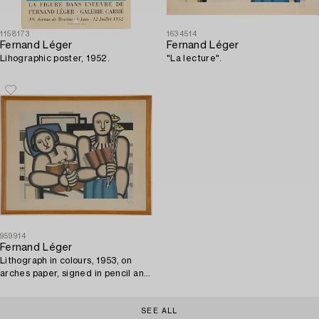
1158173
1634514
Fernand Léger
Fernand Léger
Lihographic poster, 1952.
"La lecture".
959914
Fernand Léger
Lithograph in colours, 1953, on
arches paper, signed in pencil and
numbered 34/350, after Fernand
Léger.
SEE ALL