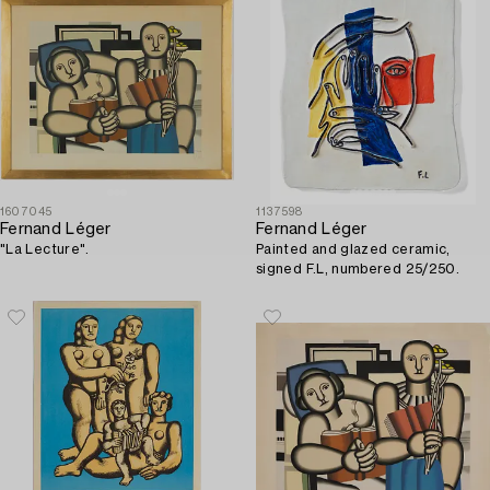
1607045
1137598
Fernand Léger
Fernand Léger
"La Lecture".
Painted and glazed ceramic,
signed F.L, numbered 25/250.