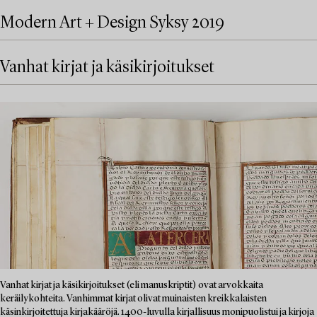
Modern Art + Design Syksy 2019
Vanhat kirjat ja käsikirjoitukset
Vanhat kirjat ja käsikirjoitukset (eli manuskriptit) ovat arvokkaita
keräilykohteita. Vanhimmat kirjat olivat muinaisten kreikkalaisten
käsinkirjoitettuja kirjakääröjä. 1400-luvulla kirjallisuus monipuolistui ja kirjoja