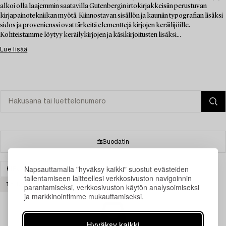
alkoi olla laajemmin saatavilla Gutenbergin irtokirjakkeisiin perustuvan
kirjapainotekniikan myötä. Kiinnostavan sisällön ja kauniin typografian lisäksi
sidos ja provenienssi ovat tärkeitä elementtejä kirjojen keräilijöille.
Kohteistamme löytyy keräilykirjojen ja käsikirjoitusten lisäksi...
Lue lisää
Suodatin
Napsauttamalla "hyväksy kaikki" suostut evästeiden
KIRJAT & KÄSIKIRJOITUKSET
HOPEA & KORUT
tallentamiseen laitteellesi verkkosivuston navigoinnin
TYHJENNÄ KAIKKI
parantamiseksi, verkkosivuston käytön analysoimiseksi
ja markkinointimme mukauttamiseksi.
Hyväksy kaikki