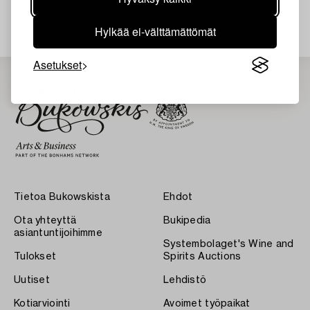
Juuri nyt ei löytynyt hakuasi vastaavia kohteita.
Hylkää ei-välttämättömät
Asetukset
Tietoa Bukowskista
Ehdot
Ota yhteyttä
Bukipedia
asiantuntijoihimme
Systembolaget's Wine and
Tulokset
Spirits Auctions
Uutiset
Lehdistö
Kotiarviointi
Avoimet työpaikat