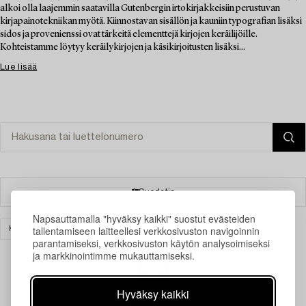
alkoi olla laajemmin saatavilla Gutenbergin irtokirjakkeisiin perustuvan
kirjapainotekniikan myötä. Kiinnostavan sisällön ja kauniin typografian lisäksi
sidos ja provenienssi ovat tärkeitä elementtejä kirjojen keräilijöille.
Kohteistamme löytyy keräilykirjojen ja käsikirjoitusten lisäksi...
Lue lisää
Suodatin
Napsauttamalla "hyväksy kaikki" suostut evästeiden
tallentamiseen laitteellesi verkkosivuston navigoinnin
KIRJAT & KÄSIKIRJOITUKSET
TAIDE
TYHJENNÄ KAIKKI
parantamiseksi, verkkosivuston käytön analysoimiseksi
ja markkinointimme mukauttamiseksi.
Hyväksy kaikki
Juuri nyt ei löytynyt hakuasi vastaavia kohteita.