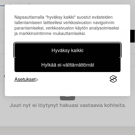
⟶ Opening hours
Napsauttamalla "hyväksy kaikki" suostut evästeiden
tallentamiseen laitteellesi verkkosivuston navigoinnin
parantamiseksi, verkkosivuston käytön analysoimiseksi
ja markkinointimme mukauttamiseksi.
Hyväksy kaikki
Suodatin
Hylkää ei-välttämättömät
KORUT
TYHJENNÄ KAIKKI
Asetukset
Juuri nyt ei löytynyt hakuasi vastaavia kohteita.