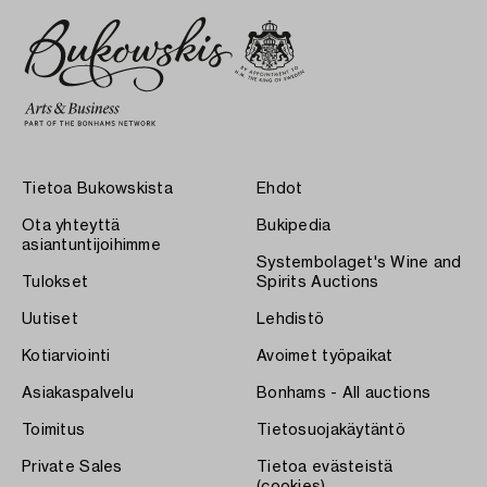
Tietoa Bukowskista
Ehdot
Ota yhteyttä
Bukipedia
asiantuntijoihimme
Systembolaget's Wine and
Tulokset
Spirits Auctions
Uutiset
Lehdistö
Kotiarviointi
Avoimet työpaikat
Asiakaspalvelu
Bonhams - All auctions
Toimitus
Tietosuojakäytäntö
Private Sales
Tietoa evästeistä
(cookies)