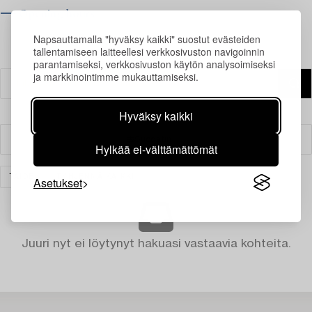
⟶ Opening hours
Napsauttamalla "hyväksy kaikki" suostut evästeiden
tallentamiseen laitteellesi verkkosivuston navigoinnin
parantamiseksi, verkkosivuston käytön analysoimiseksi
ja markkinointimme mukauttamiseksi.
Hyväksy kaikki
Suodatin
Hylkää ei-välttämättömät
TAIDE
TYHJENNÄ KAIKKI
Asetukset
Juuri nyt ei löytynyt hakuasi vastaavia kohteita.