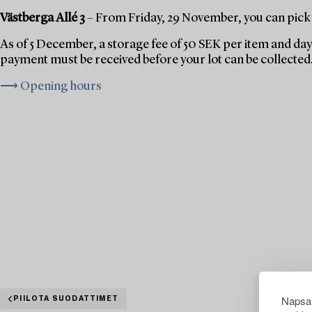
Västberga Allé 3
– From Friday, 29 November, you can pick 
As of 5 December, a storage fee of 50 SEK per item and day 
payment must be received before your lot can be collected
⟶ Opening hours
Napsau
PIILOTA SUODATTIMET