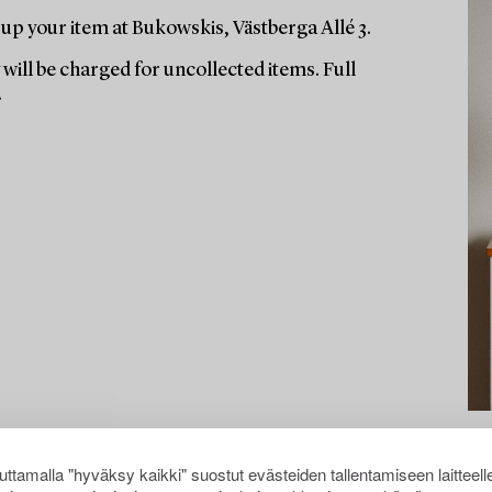
up your item at Bukowskis, Västberga Allé 3.
will be charged for uncollected items. Full
.
ttamalla "hyväksy kaikki" suostut evästeiden tallentamiseen laitteell