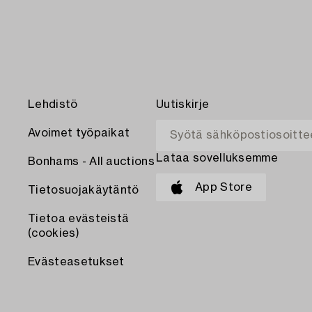
Lehdistö
Uutiskirje
Avoimet työpaikat
Lataa sovelluksemme
Bonhams - All auctions
App Store
Tietosuojakäytäntö
Tietoa evästeistä
(cookies)
Evästeasetukset