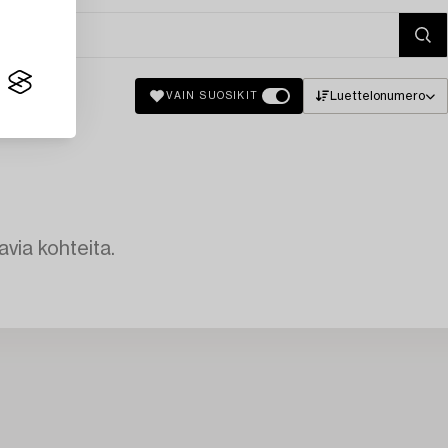
Luettelonumero
VAIN SUOSIKIT
avia kohteita.