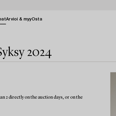
pat
Arvioi & myy
Osta
Syksy 2024
n 2 directly on the auction days, or on the