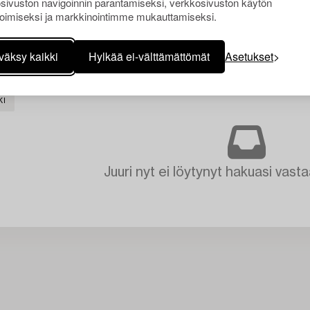
sivuston navigoinnin parantamiseksi, verkkosivuston käytön
oimiseksi ja markkinointimme mukauttamiseksi.
väksy kaikki
Hylkää ei-välttämättömät
Asetukset
KI
Juuri nyt ei löytynyt hakuasi vasta