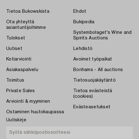
Tietoa Bukowskista
Ehdot
Ota yhteyttä
Bukipedia
asiantuntijoihimme
Systembolaget's Wine and
Tulokset
Spirits Auctions
Uutiset
Lehdistö
Kotiarviointi
Avoimet työpaikat
Asiakaspalvelu
Bonhams - All auctions
Toimitus
Tietosuojakäytäntö
Private Sales
Tietoa evästeistä
(cookies)
Arviointi & myyminen
Evästeasetukset
Ostaminen huutokaupassa
Uutiskirje