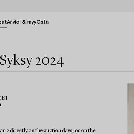
pat
Arvioi & myy
Osta
 Syksy 2024
 CET
m
n 2 directly on the auction days, or on the