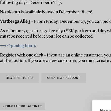
following days: December 16–17.
No pickup is available between December 18 – 26.
Västberga Allé 3
– From Friday, December 27, you can pick 
As of January 9, a storage fee of 50 SEK per item and day w
must be received before your lot can be collected.
⟶ Opening hours
Register with one click
– If you are an online customer, you 
at the auction. If you are a new customer, you must create
REGISTER TO BID
CREATE AN ACCOUNT
PIILOTA SUODATTIMET
Napsau