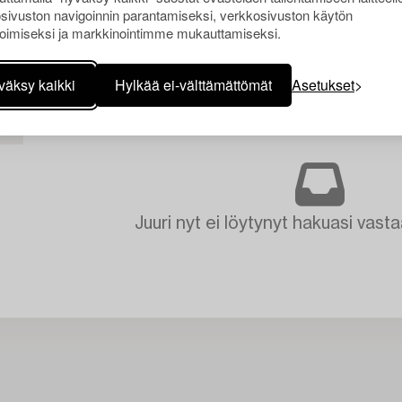
sivuston navigoinnin parantamiseksi, verkkosivuston käytön
oimiseksi ja markkinointimme mukauttamiseksi.
väksy kaikki
Hylkää ei-välttämättömät
Asetukset
KI
Juuri nyt ei löytynyt hakuasi vasta