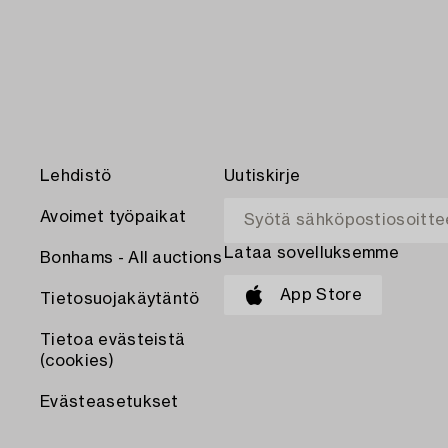
Lehdistö
Uutiskirje
Avoimet työpaikat
Lataa sovelluksemme
Bonhams - All auctions
App Store
Tietosuojakäytäntö
Tietoa evästeistä
(cookies)
Evästeasetukset