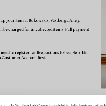
up your item at Bukowskis, Västberga Allé 3.
ill be charged for uncollected items. Full payment
need to register for live auctions to be able to bid
 a Customer Account first.
ttamalla "hyväksy kaikki" suostut evästeiden tallentamiseen laitteell