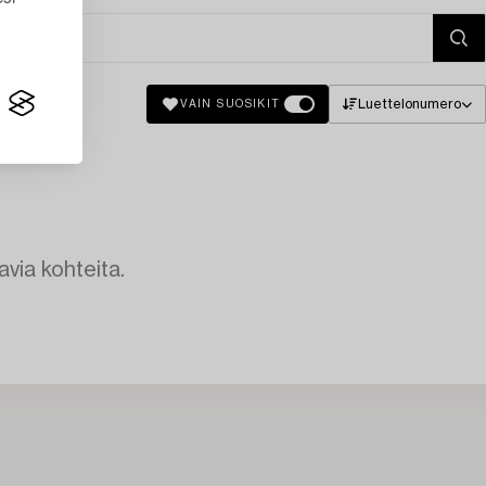
Luettelonumero
VAIN SUOSIKIT
avia kohteita.