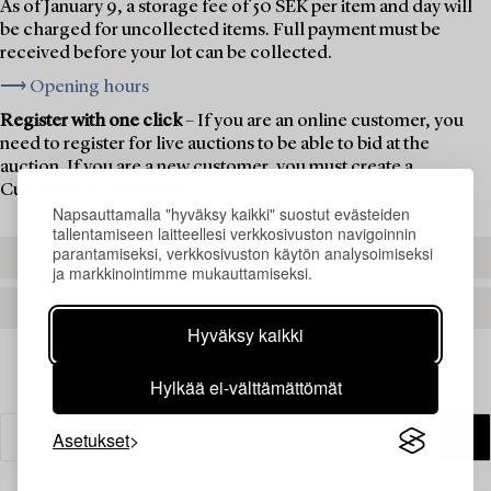
As of January 9, a storage fee of 50 SEK per item and day will
be charged for uncollected items. Full payment must be
received before your lot can be collected.
⟶ Opening hours
Register with one click
– If you are an online customer, you
need to register for live auctions to be able to bid at the
auction. If you are a new customer, you must create a
Customer Account first.
Napsauttamalla "hyväksy kaikki" suostut evästeiden
tallentamiseen laitteellesi verkkosivuston navigoinnin
parantamiseksi, verkkosivuston käytön analysoimiseksi
REGISTER TO BID
ja markkinointimme mukauttamiseksi.
CREATE AN ACCOUNT
Hyväksy kaikki
Hylkää ei-välttämättömät
Asetukset