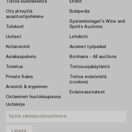
Tietoa Bukowskista
Ehdot
Ota yhteyttä
Bukipedia
asiantuntijoihimme
Systembolaget's Wine and
Tulokset
Spirits Auctions
Uutiset
Lehdistö
Kotiarviointi
Avoimet työpaikat
Asiakaspalvelu
Bonhams - All auctions
Toimitus
Tietosuojakäytäntö
Private Sales
Tietoa evästeistä
(cookies)
Arviointi & myyminen
Evästeasetukset
Ostaminen huutokaupassa
Uutiskirje