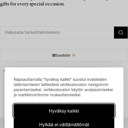
gifts for every special occasion.
Suodatin
HOPEA
KYNTTILÄNJALAT
TYHJENNÄ KAIKKI
Napsauttamalla "hyväksy kaikki" suostut evästeiden
tallentamiseen laitteellesi verkkosivuston navigoinnin
parantamiseksi, verkkosivuston käytön analysoimiseksi
ja markkinointimme mukauttamiseksi.
Juuri nyt ei löytynyt hakuasi vastaavia kohteita.
Hyväksy kaikki
Hylkää ei-välttämättömät