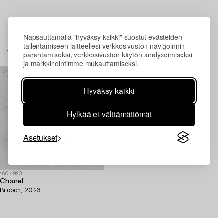
Suodatin
Napsauttamalla "hyväksy kaikki" suostut evästeiden
tallentamiseen laitteellesi verkkosivuston navigoinnin
KORUT
RINTAKORUT
TYHJENNÄ KAIKKI
parantamiseksi, verkkosivuston käytön analysoimiseksi
ja markkinointimme mukauttamiseksi.
Hyväksy kaikki
Hylkää ei-välttämättömät
Asetukset
1604990
Chanel
Brooch, 2023.