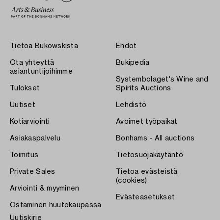
Tietoa Bukowskista
Ehdot
Ota yhteyttä
Bukipedia
asiantuntijoihimme
Systembolaget's Wine and
Tulokset
Spirits Auctions
Uutiset
Lehdistö
Kotiarviointi
Avoimet työpaikat
Asiakaspalvelu
Bonhams - All auctions
Toimitus
Tietosuojakäytäntö
Private Sales
Tietoa evästeistä
(cookies)
Arviointi & myyminen
Evästeasetukset
Ostaminen huutokaupassa
Uutiskirje