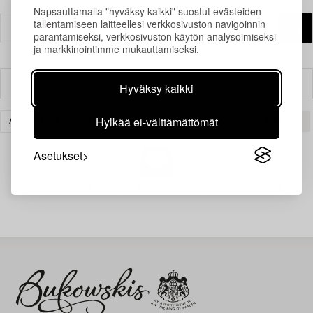
Napsauttamalla "hyväksy kaikki" suostut evästeiden
tallentamiseen laitteellesi verkkosivuston navigoinnin
parantamiseksi, verkkosivuston käytön analysoimiseksi
ja markkinointimme mukauttamiseksi.
Suodatin
Hyväksy kaikki
Hylkää ei-välttämättömät
AASIALAINEN KERAMIIKKA JA TAIDEKÄSITYÖ
TYHJENNÄ KAIKKI
Asetukset
Juuri nyt ei löytynyt hakuasi vastaavia kohteita.