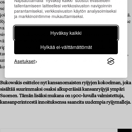
Napsauttamalla "hyväksy kaikki" suostut evästeiden
osana muodikasta sisustusta – vanhan kansanomaisen ryijyn ja
tallentamiseen laitteellesi verkkosivuston navigoinnin
sellaisen pohjalta tehdyn toisinnon erottaakin usein hapsuista,
parantamiseksi, verkkosivuston käytön analysoimiseksi
joista tuli olennainen osa seinälle ripustettavaa uudenlaista ryijyä.
ja markkinointimme mukauttamiseksi.
Ryijyn arvostus oli huipussaan 1900-luvun alkupuolella, jolloin se
vakiinnutti asemansta keskeinenä osana suomalaisen kodin
Hyväksy kaikki
sisustusta. Koko sisustus suunniteltiin usein ryijyn ja sen
värimaailman ehdoilla, ja erilaiset merkkipäivät joulua ja
Hylkää ei-välttämättömät
rippijuhlia myöten ikuistettiin perhe-albumien valokuviin ryijy
taustallaan. Onkin perustelua sanoa, että ryijy on kestänyt aikaa,
Asetukset
unohtuen välillä vintille ja nousten sieltä jälleen parrasvaloihin
kodin paraatipaikalle.
Bukowskis esittelee nyt kansanomaisten ryijyjen kokoelman, joka
sisältää suurimmaksi osaksi alkuperäisiä kansanryijyjä ympäri
Suomen. Tämän lisäksi mukana on 1900-luvulla valmistettuja,
kansanperinteestä innoituksensa saaneita uudempia ryijymalleja.