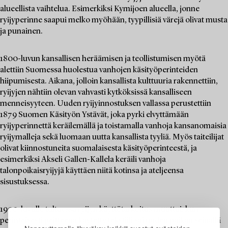
alueellista vaihtelua. Esimerkiksi Kymijoen alueella, jonne
ryijyperinne saapui melko myöhään, tyypillisiä värejä olivat musta
ja punainen.
1800-luvun kansallisen heräämisen ja teollistumisen myötä
alettiin Suomessa huolestua vanhojen käsityöperinteiden
hiipumisesta. Aikana, jolloin kansallista kulttuuria rakennettiin,
ryijyjen nähtiin olevan vahvasti kytköksissä kansalliseen
menneisyyteen. Uuden ryijyinnostuksen vallassa perustettiin
1879 Suomen Käsityön Ystävät, joka pyrki elvyttämään
ryijyperinnettä keräilemällä ja toistamalla vanhoja kansanomaisia
ryijymalleja sekä luomaan uutta kansallista tyyliä. Myös taiteilijat
olivat kiinnostuneita suomalaisesta käsityöperinteestä, ja
esimerkiksi Akseli Gallen-Kallela keräili vanhoja
talonpoikaisryijyjä käyttäen niitä kotinsa ja ateljeensa
sisustuksessa.
1900-luvulle tultaessa ryijyn käyttötarkoitus muuttui, kun
perinteisesti peitteenä käytetty tekstiili sai uuden paikan seinällä