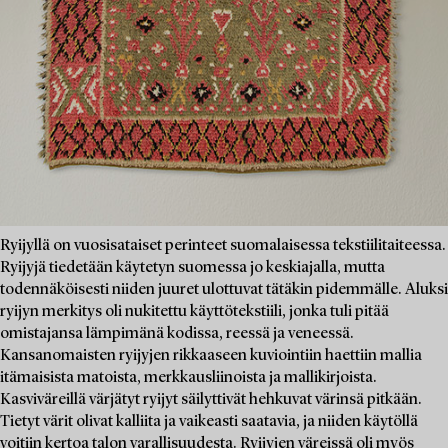
Ryijyllä on vuosisataiset perinteet suomalaisessa tekstiilitaiteessa.
Ryijyjä tiedetään käytetyn suomessa jo keskiajalla, mutta
todennäköisesti niiden juuret ulottuvat tätäkin pidemmälle. Aluksi
ryijyn merkitys oli nukitettu käyttötekstiili, jonka tuli pitää
omistajansa lämpimänä kodissa, reessä ja veneessä.
Kansanomaisten ryijyjen rikkaaseen kuviointiin haettiin mallia
itämaisista matoista, merkkausliinoista ja mallikirjoista.
Kasviväreillä värjätyt ryijyt säilyttivät hehkuvat värinsä pitkään.
Tietyt värit olivat kalliita ja vaikeasti saatavia, ja niiden käytöllä
voitiin kertoa talon varallisuudesta. Ryijyjen väreissä oli myös