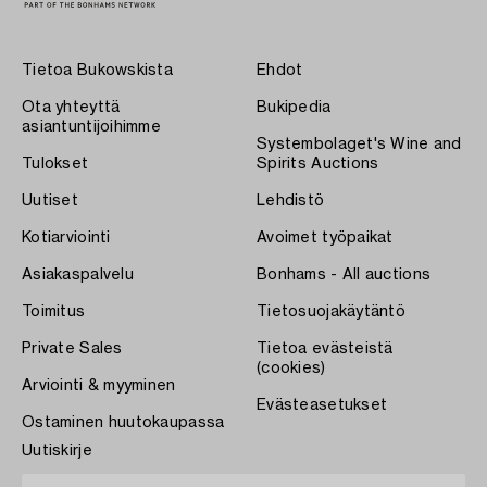
Tietoa Bukowskista
Ehdot
Ota yhteyttä
Bukipedia
asiantuntijoihimme
Systembolaget's Wine and
Tulokset
Spirits Auctions
Uutiset
Lehdistö
Kotiarviointi
Avoimet työpaikat
Asiakaspalvelu
Bonhams - All auctions
Toimitus
Tietosuojakäytäntö
Private Sales
Tietoa evästeistä
(cookies)
Arviointi & myyminen
Evästeasetukset
Ostaminen huutokaupassa
Uutiskirje