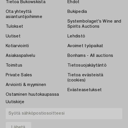
Tietoa Bukowskista
Ehdot
Ota yhteyttä
Bukipedia
asiantuntijoihimme
Systembolaget's Wine and
Tulokset
Spirits Auctions
Uutiset
Lehdistö
Kotiarviointi
Avoimet työpaikat
Asiakaspalvelu
Bonhams - All auctions
Toimitus
Tietosuojakäytäntö
Private Sales
Tietoa evästeistä
(cookies)
Arviointi & myyminen
Evästeasetukset
Ostaminen huutokaupassa
Uutiskirje