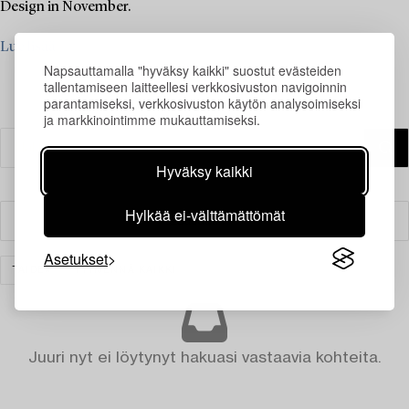
Design in November.
Lue lisää
Napsauttamalla "hyväksy kaikki" suostut evästeiden
tallentamiseen laitteellesi verkkosivuston navigoinnin
parantamiseksi, verkkosivuston käytön analysoimiseksi
ja markkinointimme mukauttamiseksi.
Hyväksy kaikki
Hylkää ei-välttämättömät
Suodatin
Asetukset
TAIDE
TYHJENNÄ KAIKKI
Juuri nyt ei löytynyt hakuasi vastaavia kohteita.