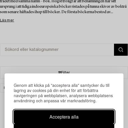
trädet med samma namn – bok. Högst troligt är att benämningen har sitt
ursprung i att tidiga indoeuropeiska böcker ristades på tunna skivor av bokträ
som senare häftades ihop till böcker. De första böckerna bestod av...
Läs mer
Filter
Genom att klicka på "acceptera alla" samtycker du till
BÖCKER & HANDSKRIFTER
RENSA ALLA
lagring av cookies på din enhet för att förbättra
navigeringen på webbplatsen, analysera webbplatsens
användning och anpassa vår marknadsföring.
Din sökning gav ingen träff just nu.
Acceptera alla