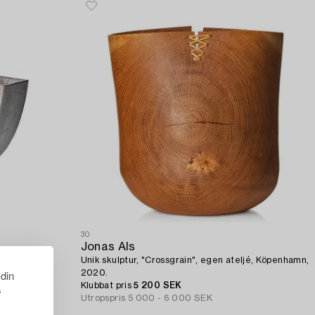
30
Jonas Als
Unik skulptur, "Crossgrain", egen ateljé, Köpenhamn,
 din
2020.
Klubbat pris
5 200 SEK
s
Utropspris
5 000 - 6 000 SEK