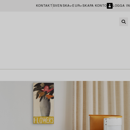
KONTAKT
SVENSKA
EUR
SKAPA KONTO
LOGGA IN