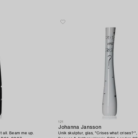
121
Johanna Jansson
it all. Beam me up.
Unik skulptur, glas, "Crises what crises? "