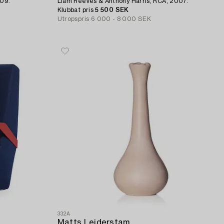
009.
Liam Reeves & Anthony Harris, RCA, 2007.
Klubbat pris
5 500 SEK
Utropspris
6 000 - 8 000 SEK
332A
Matts Leiderstam