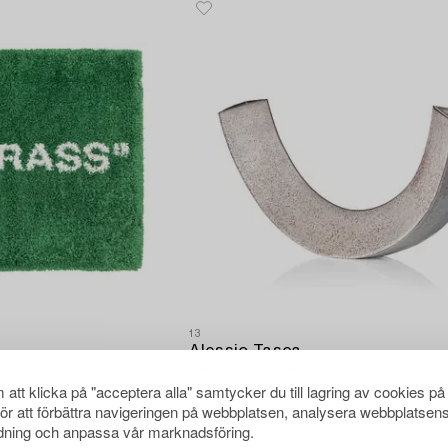
13
Alessio Tasca
199 x 136 cm.
Skulptur, keramik, Italien, 1960-tal.
att klicka på "acceptera alla" samtycker du till lagring av cookies på
Klubbat pris
7 500 SEK
K
Utropspris
5 000 - 6 000 SEK
för att förbättra navigeringen på webbplatsen, analysera webbplatsen
ning och anpassa vår marknadsföring.