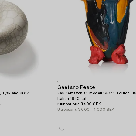
5
Gaetano Pesce
, Tyskland 2017.
Vas, "Amazonia", modell "907", edition Fi
Italien 1990-tal.
K
Klubbat pris
3 500 SEK
Utropspris
3 000 - 4 000 SEK