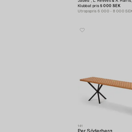
Jaded", L. Reeves & A. Harris
Klubbat pris
5 000 SEK
Utropspris
6 000 - 8 000 SE
141
Per Söderberg