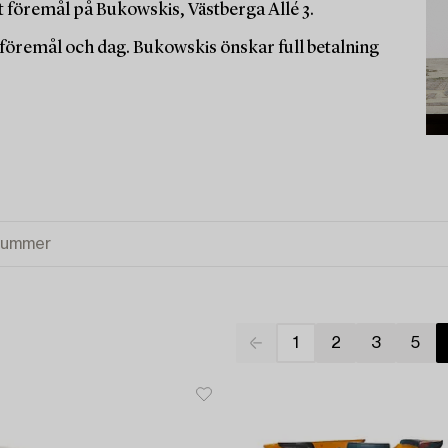
t föremål på Bukowskis, Västberga Allé 3.
r föremål och dag. Bukowskis önskar full betalning
1
2
3
5