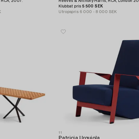
, RCA, 2007.
Reeves & Anthony Harris, RCA, London 2
Klubbat pris
5 500 SEK
K
Utropspris
6 000 - 8 000 SEK
11
Patricia Urquiola