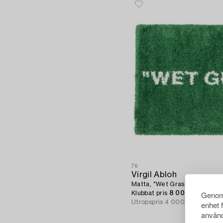
76
Virgil Abloh
Matta, "Wet Grass", Ikea, ca 
Genom 
Klubbat pris
8 000 SEK
Utropspris
4 000 - 6 000 SE
enhet 
använd