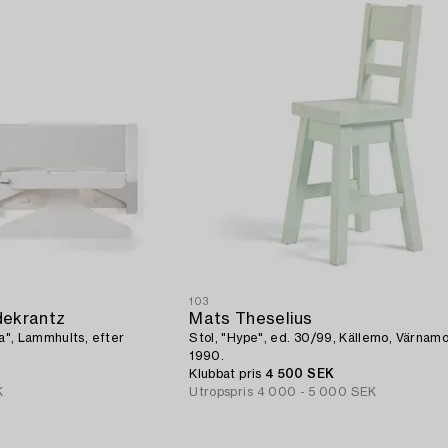
103
dekrantz
Mats Theselius
la", Lammhults, efter
Stol, "Hype", ed. 30/99, Källemo, Värnamo
1990.
Klubbat pris
4 500 SEK
K
Utropspris
4 000 - 5 000 SEK