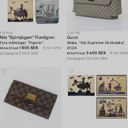
1731108
1730783
Nils "Björnjägarn" Rundgren
Gucci
Fyra målningar, "Figurer".
Väska, "GG Supreme Skötväska",
1 800 SEK
6 tim 47m
2024.
Aktuellt bud
3 400 SEK
6 tim 49m
Utropspris
2 500 SEK
Aktuellt bud
Utropspris
10 000 SEK