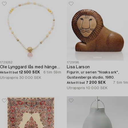
1729282
1729198
Ole Lynggard lås med hänge 18K guld med runda briljantslipade diamanter och rosa kvarts.
Lisa Larson
12 500 SEK
6 tim 59m
Figurin, ur serien "Noaks ark",
Aktuellt bud
Gustavsbergs studio, 1980.
Utropspris
30 000 SEK
7 200 SEK
7 tim 1m
Aktuellt bud
Utropspris
10 000 SEK