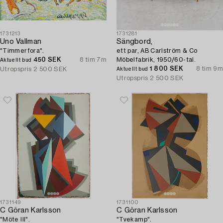
1731213
1731281
Uno Vallman
Sängbord,
"Timmerfora".
ett par, AB Carlström & Co
450 SEK
8 tim 7m
Möbelfabrik, 1950/60-tal.
Aktuellt bud
1 800 SEK
8 tim 9m
Utropspris
2 500 SEK
Aktuellt bud
Utropspris
2 500 SEK
1731149
1731100
C Göran Karlsson
C Göran Karlsson
"Möte III".
"Tvekamp".