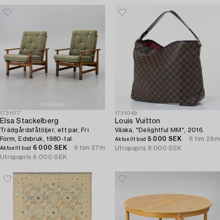
1731177
1731049
Elsa Stackelberg
Louis Vuitton
Trädgårdsfåtöljer, ett par, Fri
Väska, "Delightful MM", 2016.
Form, Edsbruk, 1980-tal.
5 000 SEK
6 tim 29m
Aktuellt bud
6 000 SEK
6 tim 27m
Utropspris
8 000 SEK
Aktuellt bud
Utropspris
6 000 SEK