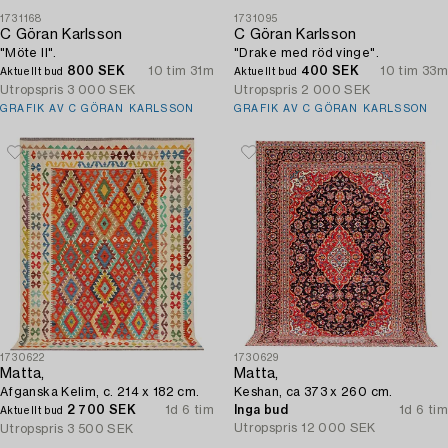
1731168
1731095
C Göran Karlsson
C Göran Karlsson
"Möte II".
"Drake med röd vinge".
800 SEK
10 tim 31m
400 SEK
10 tim 33m
Aktuellt bud
Aktuellt bud
Utropspris
3 000 SEK
Utropspris
2 000 SEK
GRAFIK AV C GÖRAN KARLSSON
GRAFIK AV C GÖRAN KARLSSON
1730622
1730629
Matta,
Matta,
Afganska Kelim, c. 214 x 182 cm.
Keshan, ca 373 x 260 cm.
2 700 SEK
1d 6 tim
Inga bud
1d 6 tim
Aktuellt bud
Utropspris
12 000 SEK
Utropspris
3 500 SEK