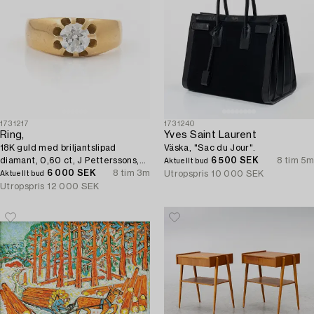
1731217
1731240
Ring,
Yves Saint Laurent
18K guld med briljantslipad
Väska, "Sac du Jour".
diamant, 0,60 ct, J Petterssons,
6 500 SEK
8 tim 5m
Aktuellt bud
Stockholm, 1962.
6 000 SEK
8 tim 3m
Utropspris
10 000 SEK
Aktuellt bud
Utropspris
12 000 SEK