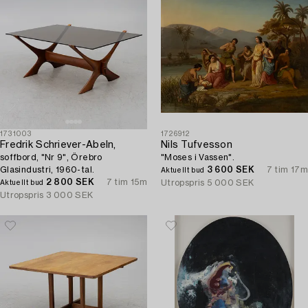
1731003
1726912
Fredrik Schriever-Abeln,
Nils Tufvesson
soffbord, "Nr 9", Örebro
"Moses i Vassen".
Glasindustri, 1960-tal.
3 600 SEK
7 tim 17m
Aktuellt bud
2 800 SEK
7 tim 15m
Utropspris
5 000 SEK
Aktuellt bud
Utropspris
3 000 SEK