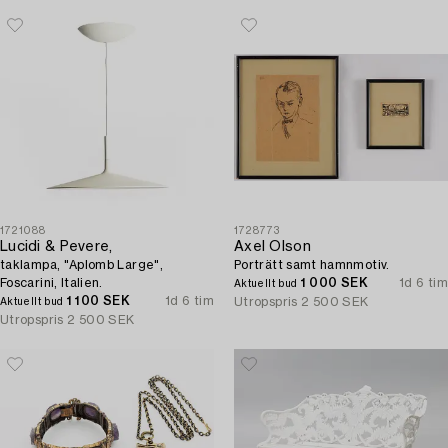
1721088
1728773
Lucidi & Pevere,
Axel Olson
taklampa, "Aplomb Large",
Porträtt samt hamnmotiv.
Foscarini, Italien.
1 000 SEK
1d 6 tim
Aktuellt bud
1 100 SEK
1d 6 tim
Utropspris
2 500 SEK
Aktuellt bud
Utropspris
2 500 SEK