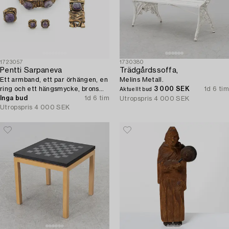
1723057
1730380
Pentti Sarpaneva
Trädgårdssoffa,
Ett armband, ett par örhängen, en
Melins Metall.
ring och ett hängsmycke, brons
3 000 SEK
1d 6 tim
Aktuellt bud
med ametist, Finland 1960-tal.
Inga bud
1d 6 tim
Utropspris
4 000 SEK
Utropspris
4 000 SEK