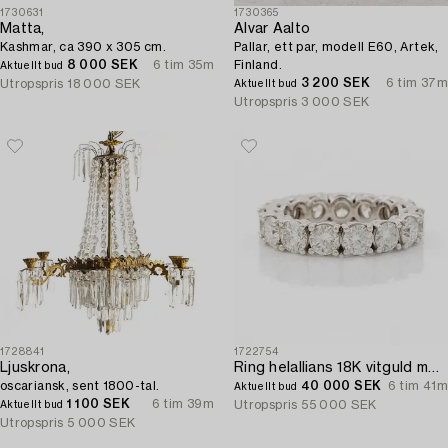
1730631
1730365
Matta,
Alvar Aalto
Kashmar, ca 390 x 305 cm.
Pallar, ett par, modell E60, Artek,
8 000 SEK
6 tim 35m
Finland.
Aktuellt bud
3 200 SEK
6 tim 37m
Utropspris
18 000 SEK
Aktuellt bud
Utropspris
3 000 SEK
1728841
1722754
Ljuskrona,
Ring helallians 18K vitguld med briljantslipade diamanter.
oscariansk, sent 1800-tal.
40 000 SEK
6 tim 41m
Aktuellt bud
1 100 SEK
6 tim 39m
Utropspris
55 000 SEK
Aktuellt bud
Utropspris
5 000 SEK