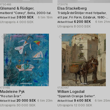
1730466
1731176
Glismand & Rüdiger,
Elsa Stackelberg
matbord "Coney", Bolia, 2000-tal.
Trädgårdsfåtöljer med fotpallar,
3 800 SEK
6 tim 19m
ett par, Fri Form, Edsbruk, 1980-
Aktuellt bud
tal.
6 200 SEK
6 tim 21m
Utropspris
4 000 SEK
Aktuellt bud
Utropspris
8 000 SEK
1731165
1730447
Madeleine Pyk
William Logsdail
"Ro utan åror".
"Spanish Orange Seller".
20 000 SEK
6 tim 23m
9 400 SEK
6 tim 25m
Aktuellt bud
Aktuellt bud
Utropspris
30 000 SEK
Utropspris
12 000 SEK