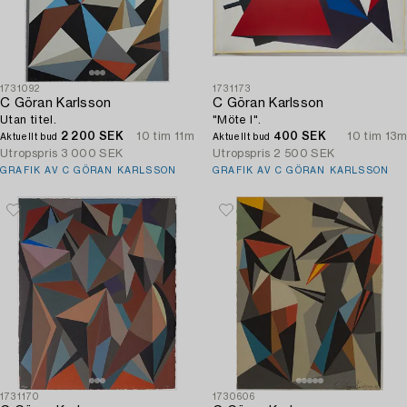
1731092
1731173
C Göran Karlsson
C Göran Karlsson
Utan titel.
"Möte I".
2 200 SEK
10 tim 11m
400 SEK
10 tim 13m
Aktuellt bud
Aktuellt bud
Utropspris
3 000 SEK
Utropspris
2 500 SEK
GRAFIK AV C GÖRAN KARLSSON
GRAFIK AV C GÖRAN KARLSSON
1731170
1730606