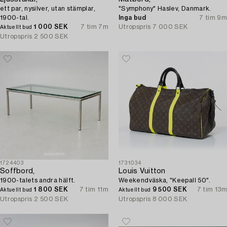
ett par, nysilver, utan stämplar,
"Symphony" Haslev, Danmark.
1900-tal.
Inga bud
7 tim 9m
1 000 SEK
7 tim 7m
Utropspris
7 000 SEK
Aktuellt bud
Utropspris
2 500 SEK
1724403
1731034
Soffbord,
Louis Vuitton
1900-talets andra hälft.
Weekendväska, "Keepall 50".
1 800 SEK
7 tim 11m
9 500 SEK
7 tim 13m
Aktuellt bud
Aktuellt bud
Utropspris
2 500 SEK
Utropspris
8 000 SEK