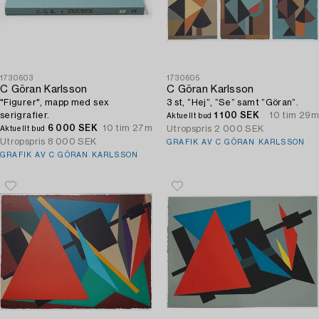
1730603
1730605
C Göran Karlsson
C Göran Karlsson
"Figurer", mapp med sex
3 st, ”Hej”, ”Se” samt ”Göran”.
serigrafier.
1 100 SEK
10 tim 29m
Aktuellt bud
6 000 SEK
10 tim 27m
Utropspris
2 000 SEK
Aktuellt bud
Utropspris
8 000 SEK
GRAFIK AV C GÖRAN KARLSSON
GRAFIK AV C GÖRAN KARLSSON