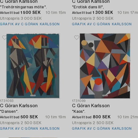
C Göran Karlsson
C Göran Karlsson
"Trehörningarnas möte".
"Erotisk dans III",
1 500 SEK
10 tim 15m
1 300 SEK
10 tim 17m
Aktuellt bud
Aktuellt bud
Utropspris
3 000 SEK
Utropspris
2 500 SEK
GRAFIK AV C GÖRAN KARLSSON
GRAFIK AV C GÖRAN KARLSSON
1731093
1731099
C Göran Karlsson
C Göran Karlsson
"Dansen".
"Kaos".
500 SEK
10 tim 19m
800 SEK
10 tim 21m
Aktuellt bud
Aktuellt bud
Utropspris
2 500 SEK
Utropspris
2 500 SEK
GRAFIK AV C GÖRAN KARLSSON
GRAFIK AV C GÖRAN KARLSSON