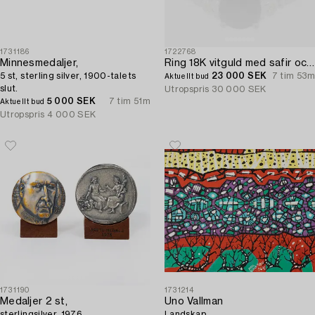
1731186
1722768
Minnesmedaljer,
Ring 18K vitguld med safir och briljantslipade diamanter.
5 st, sterling silver, 1900-talets
23 000 SEK
7 tim 53m
Aktuellt bud
slut.
Utropspris
30 000 SEK
5 000 SEK
7 tim 51m
Aktuellt bud
Utropspris
4 000 SEK
1731190
1731214
Medaljer 2 st,
Uno Vallman
sterlingsilver, 1976.
Landskap.