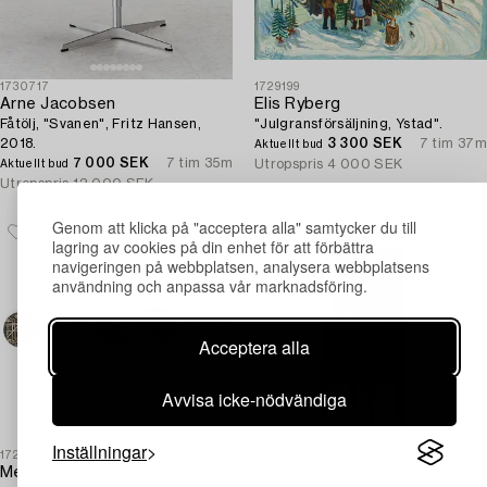
1730717
1729199
Arne Jacobsen
Elis Ryberg
Fåtölj, "Svanen", Fritz Hansen,
"Julgransförsäljning, Ystad".
2018.
3 300 SEK
7 tim 37m
Aktuellt bud
7 000 SEK
7 tim 35m
Utropspris
4 000 SEK
Aktuellt bud
Utropspris
12 000 SEK
Genom att klicka på "acceptera alla" samtycker du till
lagring av cookies på din enhet för att förbättra
navigeringen på webbplatsen, analysera webbplatsens
användning och anpassa vår marknadsföring.
Acceptera alla
Avvisa icke-nödvändiga
Inställningar
1723317
1729204
Medaljer 5 st,
Skåp,