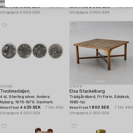
silver, 1900-talets slut.
allmoge. omkring år 1800.
6 050 SEK
7 tim 39m
2 000 SEK
7 tim 41m
Aktuellt bud
Aktuellt bud
Utropspris
5 000 SEK
Utropspris
3 000 SEK
1731183
1731178
Tivolimedaljen,
Elsa Stackelberg
4 st, Sterling silver, Anders
Trädgårdbord, Fri Form, Edsbruk,
Nyborg, 1976-1979. Danmark.
1980-tal.
4 430 SEK
7 tim 43m
1 800 SEK
7 tim 45m
Aktuellt bud
Aktuellt bud
Utropspris
4 000 SEK
Utropspris
2 500 SEK