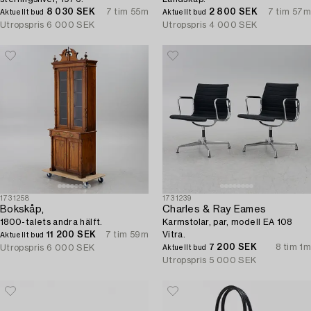
8 030 SEK
7 tim 55m
2 800 SEK
7 tim 57m
Aktuellt bud
Aktuellt bud
Utropspris
6 000 SEK
Utropspris
4 000 SEK
1731258
1731239
Bokskåp,
Charles & Ray Eames
1800-talets andra hälft.
Karmstolar, par, modell EA 108
11 200 SEK
7 tim 59m
Vitra.
Aktuellt bud
7 200 SEK
8 tim 1m
Utropspris
6 000 SEK
Aktuellt bud
Utropspris
5 000 SEK