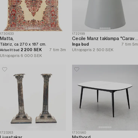
1730633
1722199
Matta,
Cecile Manz taklampa "Caravaggio" för Fritz Hansen 2000-tal.
Täbriz, ca 270 x 187 cm.
Inga bud
7 tim 5m
2 200 SEK
7 tim 3m
Utropspris
2 500 SEK
Aktuellt bud
Utropspris
6 000 SEK
1723263
1730560
Ljusstakar,
Matbord,