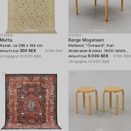
1730636
1731001
Matta,
Børge Mogensen
Kazak, ca 289 x 194 cm.
Matbord, "Öresund", Karl
300 SEK
6 tim 31m
Andersson & söner, 1900-talets
Aktuellt bud
andra hälft.
6 000 SEK
6 tim 33m
Utropspris
12 000 SEK
Aktuellt bud
Utropspris
15 000 SEK