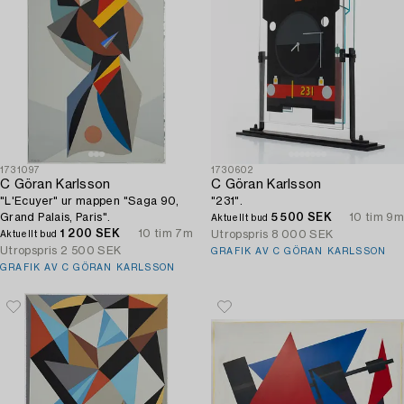
1731097
1730602
C Göran Karlsson
C Göran Karlsson
"L'Ecuyer" ur mappen "Saga 90,
"231".
Grand Palais, Paris".
5 500 SEK
10 tim 9m
Aktuellt bud
1 200 SEK
10 tim 7m
Utropspris
8 000 SEK
Aktuellt bud
Utropspris
2 500 SEK
GRAFIK AV C GÖRAN KARLSSON
GRAFIK AV C GÖRAN KARLSSON