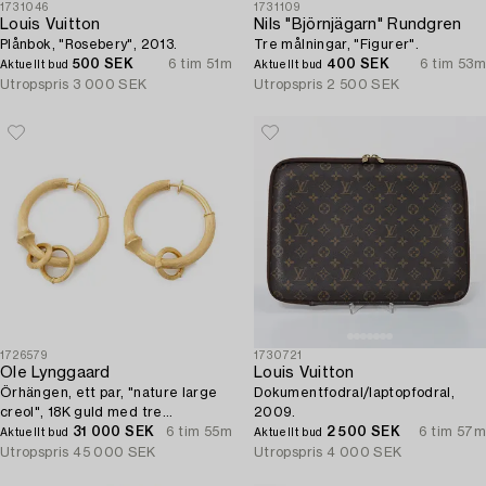
1731046
1731109
Louis Vuitton
Nils "Björnjägarn" Rundgren
Plånbok, "Rosebery", 2013.
Tre målningar, "Figurer".
500 SEK
6 tim 51m
400 SEK
6 tim 53m
Aktuellt bud
Aktuellt bud
Utropspris
3 000 SEK
Utropspris
2 500 SEK
1726579
1730721
Ole Lynggaard
Louis Vuitton
Örhängen, ett par, "nature large
Dokumentfodral/laptopfodral,
creol", 18K guld med tre
2009.
påhängen, "nature creol pendant"
31 000 SEK
6 tim 55m
2 500 SEK
6 tim 57m
Aktuellt bud
Aktuellt bud
design Charlotte Lynggaard.
Utropspris
45 000 SEK
Utropspris
4 000 SEK