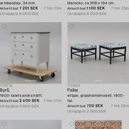
armbandsur, 34 mm.
Marocko, ca 308 x 194 cm.
7 201 SEK
7 tim 23m
1 100 SEK
7 tim 25m
Aktuellt bud
Aktuellt bud
Utropspris
8 000 SEK
Utropspris
9 000 SEK
1729732
1729505
Byrå,
Pallar,
1900-talets andra hälft.
ettpar, gripsholmsmodell, 1900-
2 400 SEK
7 tim 27m
tal.
Aktuellt bud
700 SEK
7 tim 29m
Utropspris
3 000 SEK
Aktuellt bud
Utropspris
2 500 SEK