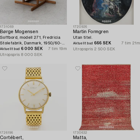
1731069
1720926
Børge Mogensen
Martin Formgren
Soffbord, modell 271, Fredricia
Utan titel.
Stolefabrik, Danmark, 1950/60-
666 SEK
7 tim 21m
Aktuellt bud
tal.
6 000 SEK
7 tim 19m
Utropspris
2 500 SEK
Aktuellt bud
Utropspris
8 000 SEK
1726196
1730632
Cortébert,
Matta,