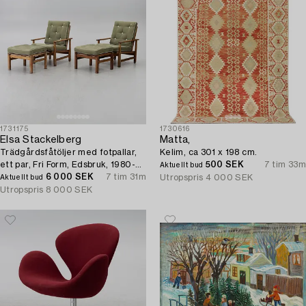
1731175
1730616
Elsa Stackelberg
Matta,
Trädgårdsfåtöljer med fotpallar,
Kelim, ca 301 x 198 cm.
ett par, Fri Form, Edsbruk, 1980-
500 SEK
7 tim 33m
Aktuellt bud
tal.
6 000 SEK
7 tim 31m
Utropspris
4 000 SEK
Aktuellt bud
Utropspris
8 000 SEK