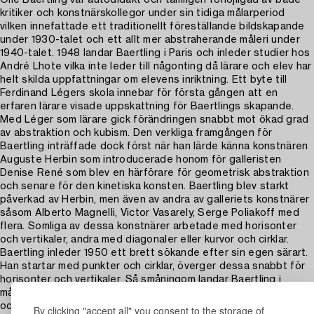
Olle Baertling var autodidakt och tämligen förlöjligad av både
kritiker och konstnärskollegor under sin tidiga målarperiod
vilken innefattade ett traditionellt föreställande bildskapande
under 1930-talet och ett allt mer abstraherande måleri under
1940-talet. 1948 landar Baertling i Paris och inleder studier hos
André Lhote vilka inte leder till någonting då lärare och elev har
helt skilda uppfattningar om elevens inriktning. Ett byte till
Ferdinand Légers skola innebar för första gången att en
erfaren lärare visade uppskattning för Baertlings skapande.
Med Léger som lärare gick förändringen snabbt mot ökad grad
av abstraktion och kubism. Den verkliga framgången för
Baertling inträffade dock först när han lärde känna konstnären
Auguste Herbin som introducerade honom för galleristen
Denise René som blev en härförare för geometrisk abstraktion
och senare för den kinetiska konsten. Baertling blev starkt
påverkad av Herbin, men även av andra av galleriets konstnärer
såsom Alberto Magnelli, Victor Vasarely, Serge Poliakoff med
flera. Somliga av dessa konstnärer arbetade med horisonter
och vertikaler, andra med diagonaler eller kurvor och cirklar.
Baertling inleder 1950 ett brett sökande efter sin egen särart.
Han startar med punkter och cirklar, överger dessa snabbt för
horisonter och vertikaler. Så småningom landar Baertling i
målningar med trianglar eller ett slags diagonalkompositioner
och den så kallade öppna form han därefter konsekvent
By clicking "accept all" you consent to the storage of