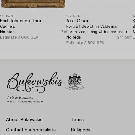
1731579
1728776
1
Emil Johanson-Thor
Axel Olson
K
Cagnes.
Portrait depicting Valdemar
B
No bids
7d
Lorentzon, along with a caricature
N
Estimate
3 000 SEK
of the Accountant Ingvarsson.
No bids
21h 58m
E
Estimate
2 500 SEK
About Bukowskis
Terms
Contact our specialists
Bukipedia