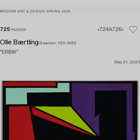
MODERN ART & DESIGN SPRING 2025
725
724A
726
(1622692)
Olle Bærtling
(Sweden, 1911-1981)
"ERBIK"
May 21, 2025