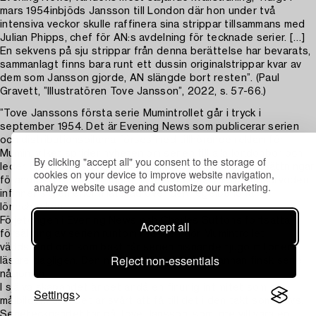
mars 1954inbjöds Jansson till London där hon under två
intensiva veckor skulle raffinera sina strippar tillsammans med
Julian Phipps, chef för AN:s avdelning för tecknade serier. […]
En sekvens på sju strippar från denna berättelse har bevarats,
sammanlagt finns bara runt ett dussin originalstrippar kvar av
dem som Jansson gjorde, AN slängde bort resten”. (Paul
Gravett, ”Illustratören Tove Jansson”, 2022, s. 57-66.)
”Tove Janssons första serie Mumintrollet går i tryck i
september 1954. Det är Evening News som publicerar serien
och distributionsbilarna förses med tillhörande reklam för
Mumin, vilket sprider nyheten om serien till alla londonbor och
By clicking "accept all" you consent to the storage of
leder till ett massivt genomslag. Tove Janssons förutsättningar
cookies on your device to improve website navigation,
förändras. Från att tidigare ha levt på små illustrationsarvoden
analyze website usage and customize our marketing.
infinner sig en enorm lättnad över den regelbundna
lönechecken.
Följetongen i Evening News och Charles Suttons fortsatta
Accept all
försäljning av serien runtom i världen gör Mumintrollet
världskänd och som bäst får serien hisnande tjugo miljoner
Reject non-essentials
läsare dagligen. Den når ut till fler än någon annan finsk serie,
någonsin.
I själva skapandet är det ändå en finurlig intimitet som är
Settings
målbilden. Och det är svårt att få till det i den takt som krävs.
Serietecknandet tär på Tove Jansson, som inte vill vara en