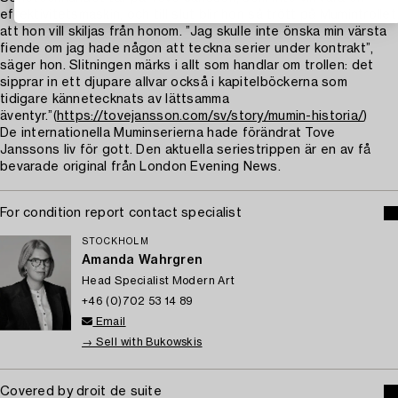
effektivitetsmaskin, och till slut blir hon så trött på Mumintrollet
att hon vill skiljas från honom. ”Jag skulle inte önska min värsta
fiende om jag hade någon att teckna serier under kontrakt”,
säger hon. Slitningen märks i allt som handlar om trollen: det
sipprar in ett djupare allvar också i kapitelböckerna som
tidigare kännetecknats av lättsamma
äventyr.”(
https://tovejansson.com/sv/story/mumin-historia/
)
De internationella Muminserierna hade förändrat Tove
Janssons liv för gott. Den aktuella seriestrippen är en av få
bevarade original från London Evening News.
For condition report contact specialist
STOCKHOLM
Amanda Wahrgren
Head Specialist Modern Art
+46 (0)702 53 14 89
Email
→ Sell with Bukowskis
Covered by droit de suite