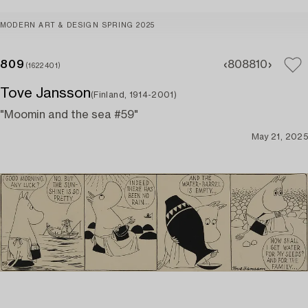
MODERN ART & DESIGN SPRING 2025
809
808
810
(1622401)
Tove Jansson
(Finland, 1914-2001)
"Moomin and the sea #59"
May 21, 2025