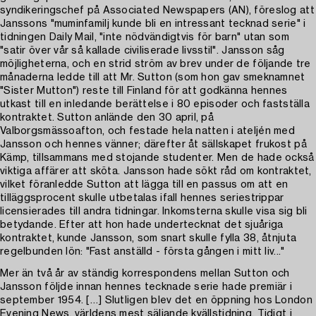
syndikeringschef på Associated Newspapers (AN), föreslog att
Janssons "muminfamilj kunde bli en intressant tecknad serie" i
tidningen Daily Mail, "inte nödvändigtvis för barn" utan som
"satir över vår så kallade civiliserade livsstil". Jansson såg
möjligheterna, och en strid ström av brev under de följande tre
månaderna ledde till att Mr. Sutton (som hon gav smeknamnet
"Sister Mutton") reste till Finland för att godkänna hennes
utkast till en inledande berättelse i 80 episoder och fastställa
kontraktet. Sutton anlände den 30 april, på
Valborgsmässoafton, och festade hela natten i ateljén med
Jansson och hennes vänner; därefter åt sällskapet frukost på
Kämp, tillsammans med stojande studenter. Men de hade också
viktiga affärer att sköta. Jansson hade sökt råd om kontraktet,
vilket föranledde Sutton att lägga till en passus om att en
tilläggsprocent skulle utbetalas ifall hennes seriestrippar
licensierades till andra tidningar. Inkomsterna skulle visa sig bli
betydande. Efter att hon hade undertecknat det sjuåriga
kontraktet, kunde Jansson, som snart skulle fylla 38, åtnjuta
regelbunden lön: "Fast anställd - första gången i mitt liv..."
Mer än två år av ständig korrespondens mellan Sutton och
Jansson följde innan hennes tecknade serie hade premiär i
september 1954. […] Slutligen blev det en öppning hos London
Evening News, världens mest säljande kvällstidning, Tidigt i