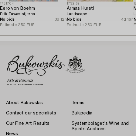
1731704
1732169
1
Eero von Boehm
Armas Hursti
M
Erik Tawaststjerna.
Landscape.
L
No bids
3d 12h
No bids
4d 16h
N
Estimate
250 EUR
Estimate
250 EUR
E
About Bukowskis
Terms
Contact our specialists
Bukipedia
Our Fine Art Results
Systembolaget's Wine and
Spirits Auctions
News