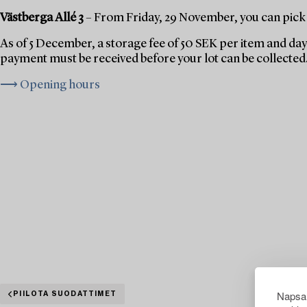
Västberga Allé 3
– From Friday, 29 November, you can pick 
As of 5 December, a storage fee of 50 SEK per item and day 
payment must be received before your lot can be collected
⟶ Opening hours
Napsau
PIILOTA SUODATTIMET