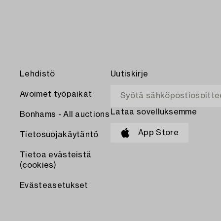
Lehdistö
Uutiskirje
Avoimet työpaikat
Lataa sovelluksemme
Bonhams - All auctions
App Store
Tietosuojakäytäntö
Tietoa evästeistä
(cookies)
Evästeasetukset