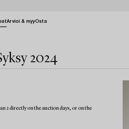
pat
Arvioi & myy
Osta
Syksy 2024
n 2 directly on the auction days, or on the