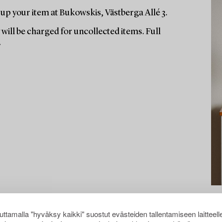
up your item at Bukowskis, Västberga Allé 3.
will be charged for uncollected items. Full
.
ttamalla "hyväksy kaikki" suostut evästeiden tallentamiseen laitteell