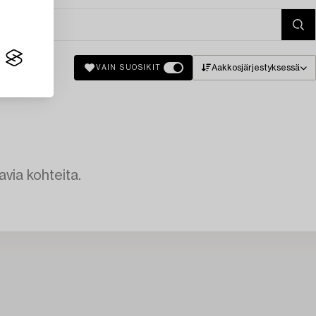
Aakkosjärjestyksessä
VAIN SUOSIKIT
avia kohteita.