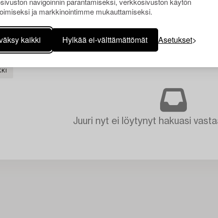
sivuston navigoinnin parantamiseksi, verkkosivuston käytön
oimiseksi ja markkinointimme mukauttamiseksi.
väksy kaikki
Hylkää ei-välttämättömät
Asetukset
KKI
Juuri nyt ei löytynyt hakuasi vasta