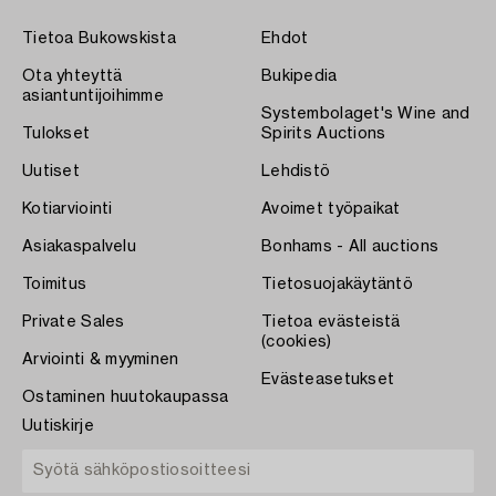
Tietoa Bukowskista
Ehdot
Ota yhteyttä
Bukipedia
asiantuntijoihimme
Systembolaget's Wine and
Tulokset
Spirits Auctions
Uutiset
Lehdistö
Kotiarviointi
Avoimet työpaikat
Asiakaspalvelu
Bonhams - All auctions
Toimitus
Tietosuojakäytäntö
Private Sales
Tietoa evästeistä
(cookies)
Arviointi & myyminen
Evästeasetukset
Ostaminen huutokaupassa
Uutiskirje