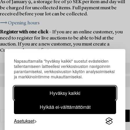
As of January 9, a storage fee of 50 SEK per item and day will
be charged for uncollected items. Full payment must be
received before your lot can be collected.
⟶ Opening hours
Register with one click
– If you are an online customer, you
need to register for live auctions to be able to bid at the
auction. If you are a new customer, you must create a
Customer Account first.
Napsauttamalla "hyväksy kaikki" suostut evästeiden
tallentamiseen laitteellesi verkkosivuston navigoinnin
REGISTER TO BID
parantamiseksi, verkkosivuston käytön analysoimiseksi
ja markkinointimme mukauttamiseksi.
CREATE AN ACCOUNT
Hyväksy kaikki
Hylkää ei-välttämättömät
Asetukset