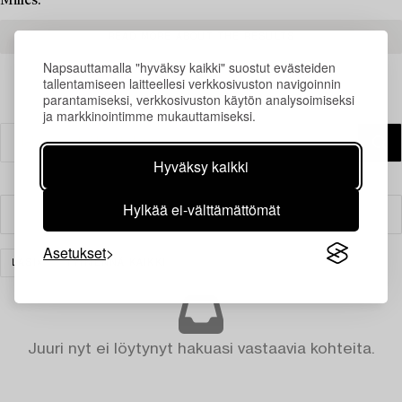
Milles.
READ MORE ABOUT THE RESULTS
Napsauttamalla "hyväksy kaikki" suostut evästeiden
tallentamiseen laitteellesi verkkosivuston navigoinnin
parantamiseksi, verkkosivuston käytön analysoimiseksi
ja markkinointimme mukauttamiseksi.
Hyväksy kaikki
Hylkää ei-välttämättömät
Suodatin
Asetukset
LASI
TYHJENNÄ KAIKKI
Juuri nyt ei löytynyt hakuasi vastaavia kohteita.