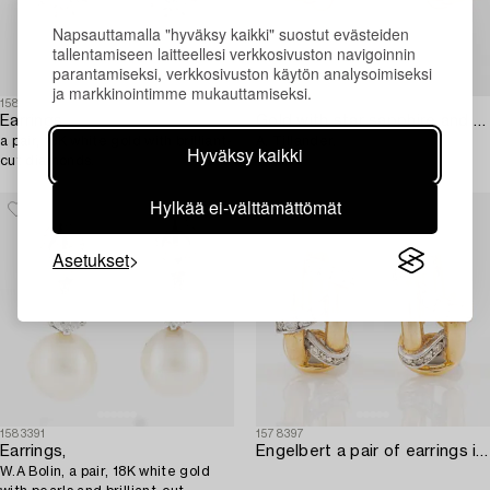
Napsauttamalla "hyväksy kaikki" suostut evästeiden
tallentamiseen laitteellesi verkkosivuston navigoinnin
parantamiseksi, verkkosivuston käytön analysoimiseksi
ja markkinointimme mukauttamiseksi.
1583393
1463426
Earrings,
Gold with star sapphire and small diamond clip earrings,
a pair, 18K white gold with brilliant-
A. Tillander.
Hyväksy kaikki
cut diamonds.
Hylkää ei-välttämättömät
Asetukset
1583391
1578397
Earrings,
Engelbert a pair of earrings in 18K gold with round brilliant-cut diamonds.
W.A Bolin, a pair, 18K white gold