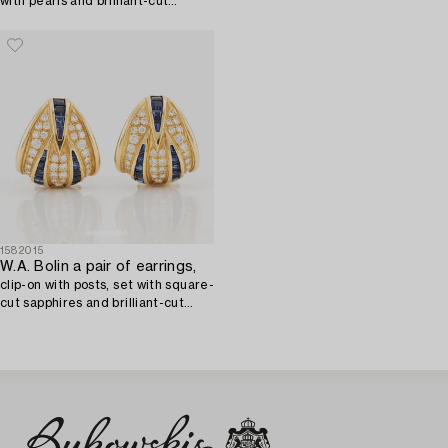
with pearls and brilliant-cut
diamonds.
1582015
W.A. Bolin a pair of earrings,
clip-on with posts, set with square-
cut sapphires and brilliant-cut
diamonds.