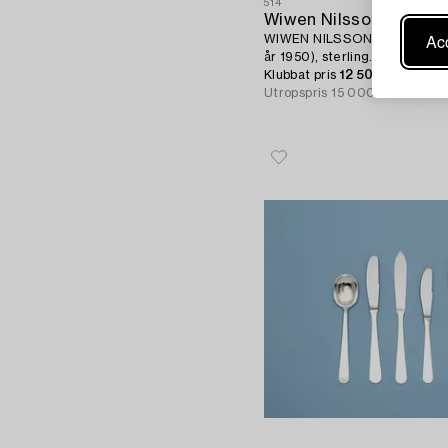
514
Wiwen Nilsson
Acc
WIWEN NILSSON, glas, 12 st, 
år 1950), sterling.
Klubbat pris
12 500 SEK
Utropspris
15 000 - 20 000 