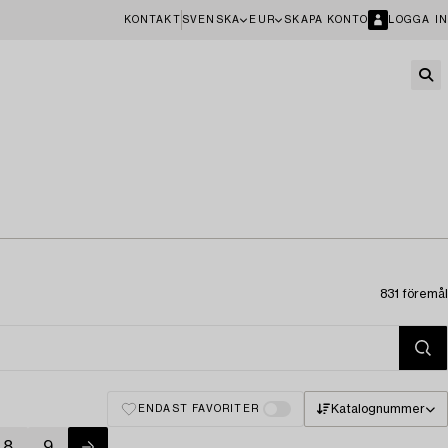
KONTAKT
SVENSKA
EUR
SKAPA KONTO
LOGGA IN
831 föremål
Katalognummer
ENDAST FAVORITER
8
9