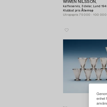
WIWEN NILSSON,
kaffeservis, 3 delar, Lund 194
Klubbat pris
Återrop
Utropspris
75 000 - 100 000
Genom 
enhet 
använd