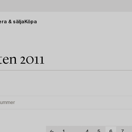
ra & sälja
Köpa
en 2011
1
...
4
5
6
7