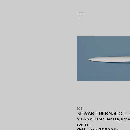
505
SIGVARD BERNADOTTE
brevkniv, Georg Jensen, Köp
sterling.
Klubbat pris
3 000 SEK