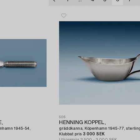
506
,
HENNING KOPPEL,
enhamn 1945-54,
gräddkanna, Köpenhamn 1945-77, sterlin
Klubbat pris
3 000 SEK
Utropspris
2 500 - 3 000 SEK