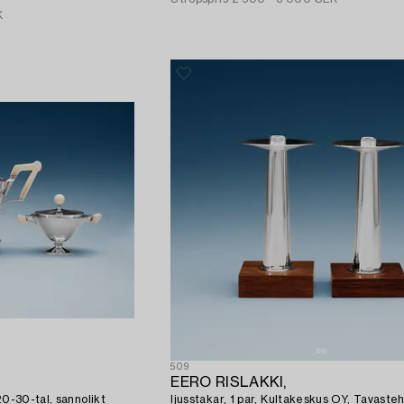
K
509
EERO RISLAKKI,
20-30-tal, sannolikt
ljusstakar, 1 par, Kultakeskus OY, Tavasteh