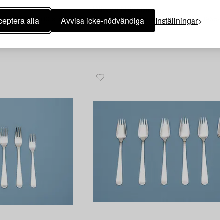
515
Wiwen Nilsson
eptera alla
Avvisa icke-nödvändiga
Inställningar
Lund 1933-51 (10 st av
WIWEN NILSSON, vaser, 1 par, Lund 1965-6
Klubbat pris
24 000 SEK
Utropspris
15 000 - 20 000 SEK
SEK