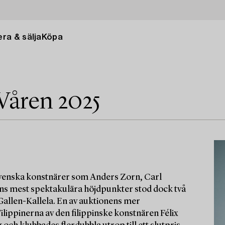
ra & sälja
Köpa
Våren 2025
 svenska konstnärer som Anders Zorn, Carl
nens mest spektakulära höjdpunkter stod dock två
 Gallen-Kallela. En av auktionens mer
lippinerna av den filippinske konstnären Félix