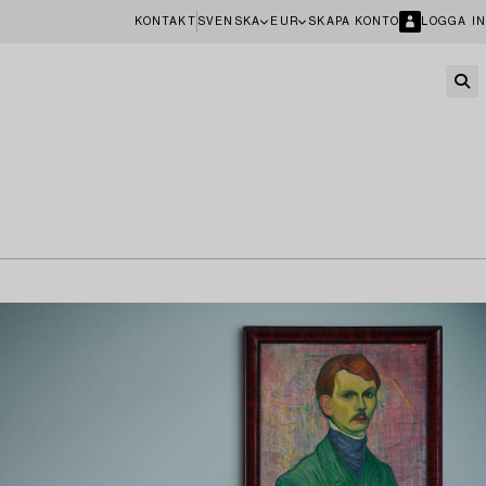
KONTAKT
SVENSKA
EUR
SKAPA KONTO
LOGGA IN