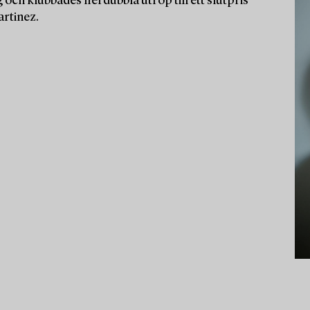
 och klubbades flerdubbla utrop till ett slutpris
artinez.