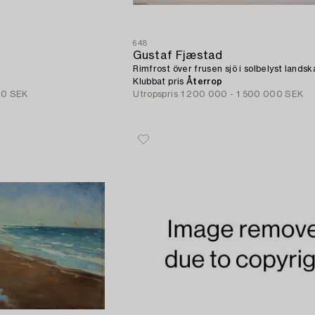
648
Gustaf Fjæstad
Rimfrost över frusen sjö i solbelyst landsk
Klubbat pris
Återrop
00 SEK
Utropspris
1 200 000 - 1 500 000 SEK