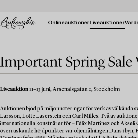
Onlineauktioner
Liveauktioner
Värde
Important Spring Sale 
Liveauktion
11–13 juni, Arsenalsgatan 2, Stockholm
Auktionen bjöd på miljonnoteringar för verk av välkända
Larsson, Lotte Laserstein och Carl Milles. Två av auktio
internationella konstnärer för – Félix Martinez och Akseli
överraskande höjdpunkter var oljemålningen Dans i byn, Fi