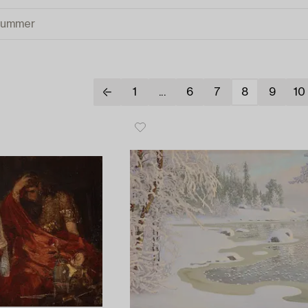
1
...
6
7
8
9
10