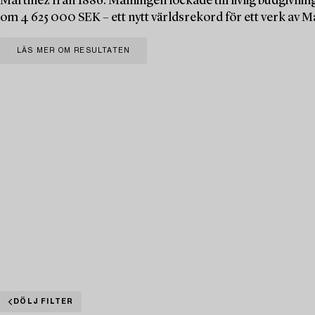
Martinez från 1886. Målningen lockade till livlig budgivning
om 4 625 000 SEK – ett nytt världsrekord för ett verk av M
LÄS MER OM RESULTATEN
DÖLJ FILTER