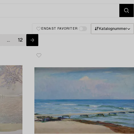
Katalognummer
ENDAST FAVORITER
...
12