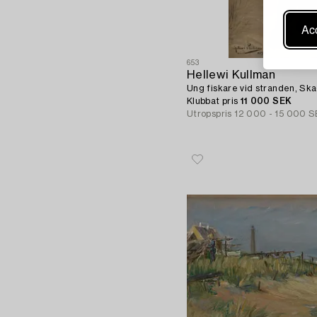
Acc
653
Hellewi Kullman
Ung fiskare vid stranden, Sk
Klubbat pris
11 000 SEK
Utropspris
12 000 - 15 000 