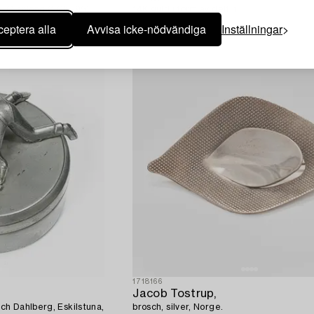
na, Qianlong (1736-95).
14K guld i form av delfin.
eptera alla
Avvisa icke-nödvändiga
Inställningar
1718166
Jacob Tostrup,
och Dahlberg, Eskilstuna,
brosch, silver, Norge.