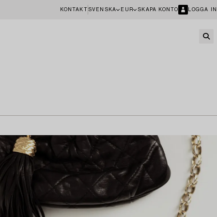
KONTAKT
SVENSKA
EUR
SKAPA KONTO
LOGGA IN