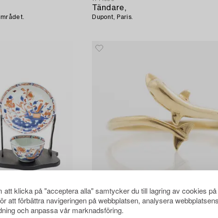
Tändare,
området.
Dupont, Paris.
att klicka på "acceptera alla" samtycker du till lagring av cookies på
för att förbättra navigeringen på webbplatsen, analysera webbplatsen
1708601
ning och anpassa vår marknadsföring.
Ring,