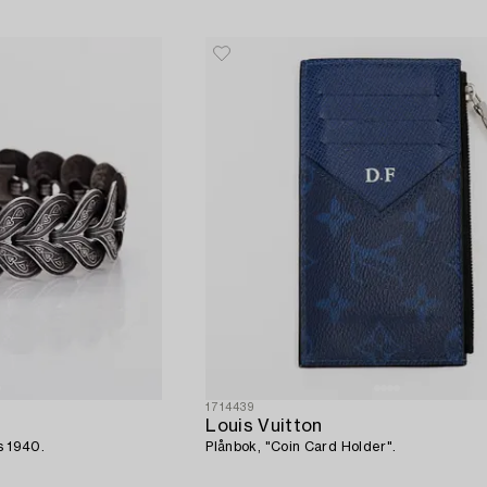
1714439
Louis Vuitton
rs 1940.
Plånbok, "Coin Card Holder".