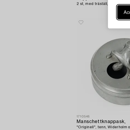
2 st, med träställ, porslin, Ki
Acc
1710546
Manschettknappask,
"Originell", tenn, Widerholm 