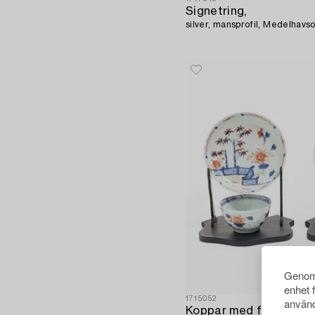
Signetring,
silver, mansprofil, Medelhavs
Genom 
enhet 
1715052
använd
Koppar med fat,