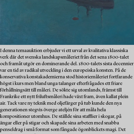
I denna temaauktion erbjuder vi ett urval av kvalitativa klassiska
verk där det svenska landskapsmåleriet från det sena 1800-talet
och framåt utgör en dominerande del. 1800-talets sista decennier
var en tid av radikal utveckling i den europeiska konsten. På de
konservativa konstakademierna stod historiemåleriet fortfarande
högst i kurs men bland unga talanger efterfrågades ett friare
förhållningsätt till måleri. De sökte sig utomlands, främst till
Frankrike ett nytt friluftsmåleri hade växt fram, även kallat plein
air. Tack vare ny teknik med oljefärger på tub kunde den nya
generationen stegvis överge ateljén för att måla hela
kompositioner utomhus. De ställde sina stafflier i skogar, på
ängar eller på stigar och skapade sina arbeten med snabba
penseldrag i små format som fångade ögonblickets magi. Det