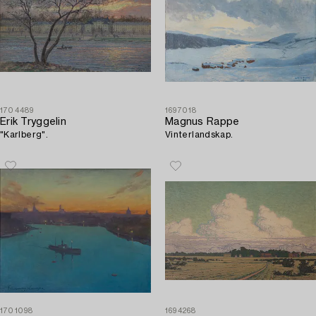
1704489
1697018
Erik Tryggelin
Magnus Rappe
"Karlberg".
Vinterlandskap.
1701098
1694268