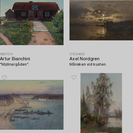
1697011
1700400
Artur Bianchini
Axel Nordgren
"Mjölnargåden".
Månsken vid kusten.