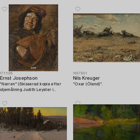
1711128
1697801
Ernst Josephson
Nils Kreuger
"Narren" (Skisserad kopia efter
"Oxar (Öland)".
oljemålning Judith Leyster i
Riksmuseet i Amsterdam).