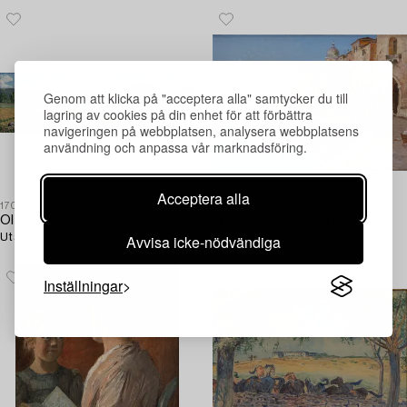
Genom att klicka på "acceptera alla" samtycker du till
lagring av cookies på din enhet för att förbättra
navigeringen på webbplatsen, analysera webbplatsens
användning och anpassa vår marknadsföring.
Acceptera alla
1708893
1698363
Olof Thunman
Wilhelm von Gegerfelt
Utsikt.
Folkliv i Venedig.
Avvisa icke-nödvändiga
Inställningar