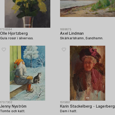
1708594
1699875
Olle Hjortzberg
Axel Lindman
Gula rosor i silvervas.
Skärkarlshamn, Sandhamn.
1707302
1515657
Jenny Nyström
Karin Stackelberg - Lagerberg
Tomte och katt.
Dam i hatt.