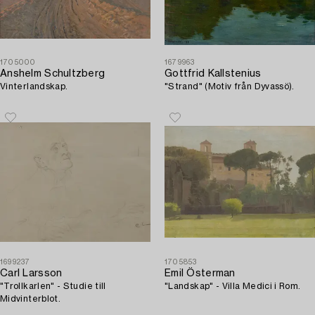
1705000
1679963
Anshelm Schultzberg
Gottfrid Kallstenius
Vinterlandskap.
"Strand" (Motiv från Dyvassö).
1699237
1705853
Carl Larsson
Emil Österman
"Trollkarlen" - Studie till
"Landskap" - Villa Medici i Rom.
Midvinterblot.