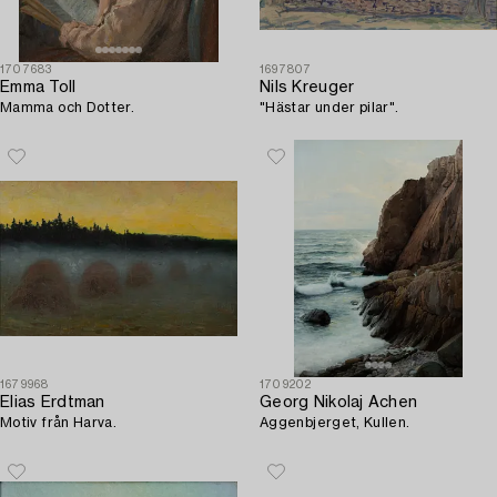
1707683
1697807
Emma Toll
Nils Kreuger
Mamma och Dotter.
"Hästar under pilar".
1679968
1709202
Elias Erdtman
Georg Nikolaj Achen
Motiv från Harva.
Aggenbjerget, Kullen.