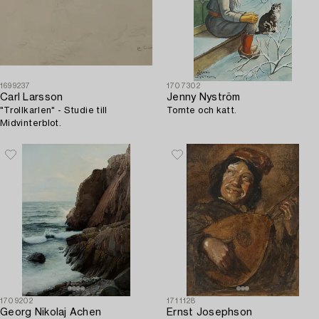
1699237
1707302
Carl Larsson
Jenny Nyström
"Trollkarlen" - Studie till
Tomte och katt.
Midvinterblot.
1709202
1711128
Georg Nikolaj Achen
Ernst Josephson