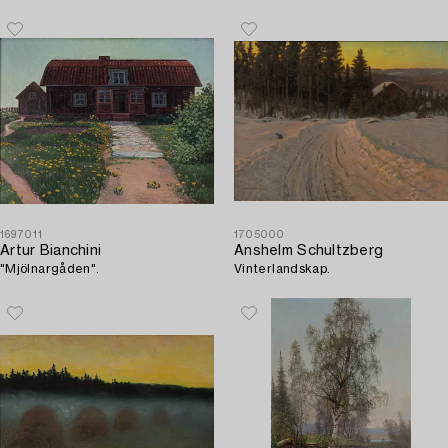
1697011
1705000
Artur Bianchini
Anshelm Schultzberg
"Mjölnargåden".
Vinterlandskap.