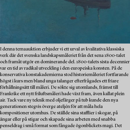
I denna temaauktion erbjuder vi ett urval av kvalitativa klassiska
verk där det svenska landskapsmåleriet från det sena 1800-talet
och framåt utgör en dominerande del. 1800-talets sista decennier
var en tid av radikal utveckling i den europeiska konsten. På de
konservativa konstakademierna stod historiemåleriet fortfarande
högst i kurs men bland unga talanger efterfrågades ett friare
förhållningsätt till måleri. De sökte sig utomlands, främst till
Frankrike ett nytt friluftsmåleri hade växt fram, även kallat plein
air. Tack vare ny teknik med oljefärger på tub kunde den nya
generationen stegvis överge ateljén för att måla hela
kompositioner utomhus. De ställde sina stafflier i skogar, på
ängar eller på stigar och skapade sina arbeten med snabba
penseldrag i små format som fångade ögonblickets magi. Det