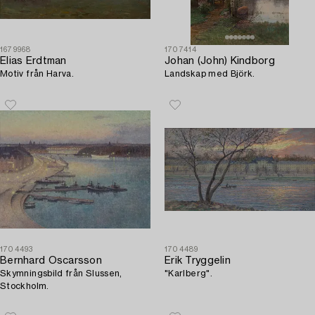
1679968
1707414
Elias Erdtman
Johan (John) Kindborg
Motiv från Harva.
Landskap med Björk.
1704493
1704489
Bernhard Oscarsson
Erik Tryggelin
Skymningsbild från Slussen,
"Karlberg".
Stockholm.