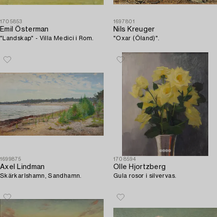
1705853
1697801
Emil Österman
Nils Kreuger
"Landskap" - Villa Medici i Rom.
"Oxar (Öland)".
1699875
1708594
Axel Lindman
Olle Hjortzberg
Skärkarlshamn, Sandhamn.
Gula rosor i silvervas.