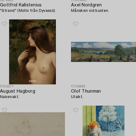
1679963
1700400
Gottfrid Kallstenius
Axel Nordgren
"Strand" (Motiv från Dyvassö).
Månsken vid kusten.
1705571
1708893
August Hagborg
Olof Thunman
Nakenakt.
Utsikt.