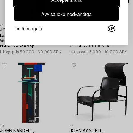
Avvisa icke-nödvändiga
41
42
Inställningar
JONAS BOHLIN,
JONAS BOHLIN,
karmstol, "Concrete", Källemo AB,
soffbord, "Concrete", Källemo,
Värnamo 1981.
Värnamo.
Återrop
6 000 SEK
Klubbat pris
Klubbat pris
Utropspris
50 000 - 60 000 SEK
Utropspris
8 000 - 10 000 SEK
43
44
JOHN KANDELL,
JOHN KANDELL,