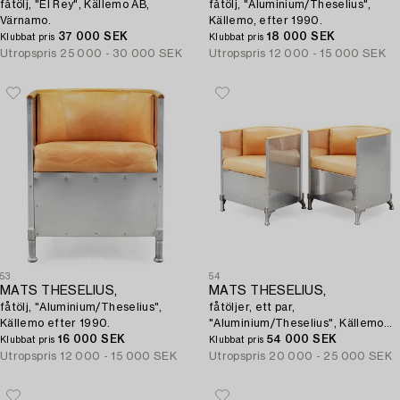
fåtölj, "El Rey", Källemo AB,
fåtölj, "Aluminium/Theselius",
Värnamo.
Källemo, efter 1990.
37 000 SEK
18 000 SEK
Klubbat pris
Klubbat pris
Utropspris
25 000 - 30 000 SEK
Utropspris
12 000 - 15 000 SEK
53
54
MATS THESELIUS,
MATS THESELIUS,
fåtölj, "Aluminium/Theselius",
fåtöljer, ett par,
Källemo efter 1990.
"Aluminium/Theselius", Källemo
16 000 SEK
efter 1990.
54 000 SEK
Klubbat pris
Klubbat pris
Utropspris
12 000 - 15 000 SEK
Utropspris
20 000 - 25 000 SEK