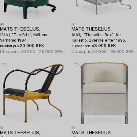
49
50
MATS THESELIUS,
MATS THESELIUS,
fåtölj, "The Ritz", Källemo,
fåtölj, "Theselius Rex", för
Värnamo 1994.
Källemo, Sverige efter 1995.
20 000 SEK
48 000 SEK
Klubbat pris
Klubbat pris
Utropspris
20 000 - 25 000 SEK
Utropspris
30 000 - 35 000 SEK
51
52
MATS THESELIUS,
MATS THESELIUS,