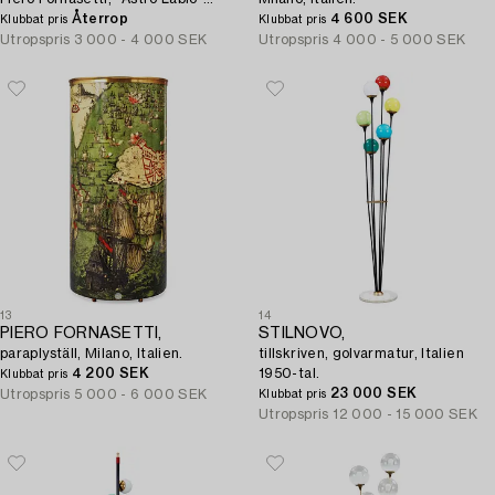
Milano, Italien.
Återrop
4 600 SEK
Klubbat pris
Klubbat pris
Utropspris
3 000 - 4 000 SEK
Utropspris
4 000 - 5 000 SEK
13
14
PIERO FORNASETTI,
STILNOVO,
paraplyställ, Milano, Italien.
tillskriven, golvarmatur, Italien
4 200 SEK
1950-tal.
Klubbat pris
23 000 SEK
Utropspris
5 000 - 6 000 SEK
Klubbat pris
Utropspris
12 000 - 15 000 SEK