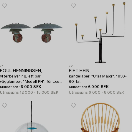
71
72
POUL HENNINGSEN,
PIET HEIN,
ytterbelysning, ett par
kandelaber, "Ursa Major", 1950-
vägglampor, "Modell PH", för Louis
60-tal.
Poulsen, Danmark.
16 000 SEK
6 000 SEK
Klubbat pris
Klubbat pris
Utropspris
12 000 - 15 000 SEK
Utropspris
6 000 - 8 000 SEK