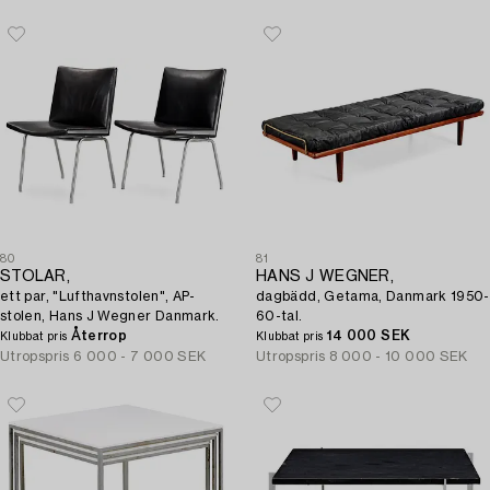
80
81
STOLAR,
HANS J WEGNER,
ett par, "Lufthavnstolen", AP-
dagbädd, Getama, Danmark 1950-
stolen, Hans J Wegner Danmark.
60-tal.
Återrop
14 000 SEK
Klubbat pris
Klubbat pris
Utropspris
6 000 - 7 000 SEK
Utropspris
8 000 - 10 000 SEK