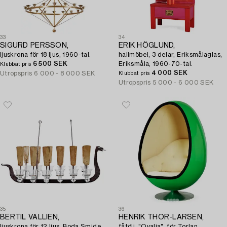
33
34
SIGURD PERSSON,
ERIK HÖGLUND,
ljuskrona för 18 ljus, 1960-tal.
hallmöbel, 3 delar, Eriksmålaglas,
6 500 SEK
Eriksmåla, 1960-70-tal.
Klubbat pris
4 000 SEK
Utropspris
6 000 - 8 000 SEK
Klubbat pris
Utropspris
5 000 - 6 000 SEK
35
36
BERTIL VALLIEN,
HENRIK THOR-LARSEN,
ljuskrona för 12 ljus, Boda Smide,
fåtölj, "Ovalia", för Torlan,