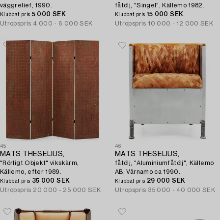
väggrelief, 1990.
fåtölj, "Singel", Källemo 1982.
5 000 SEK
15 000 SEK
Klubbat pris
Klubbat pris
Utropspris
4 000 - 6 000 SEK
Utropspris
10 000 - 12 000 SEK
45
46
MATS THESELIUS,
MATS THESELIUS,
"Rörligt Objekt" vikskärm,
fåtölj, "Aluminiumfåtölj", Källemo
Källemo, efter 1989.
AB, Värnamo ca 1990.
35 000 SEK
29 000 SEK
Klubbat pris
Klubbat pris
Utropspris
20 000 - 25 000 SEK
Utropspris
35 000 - 40 000 SEK