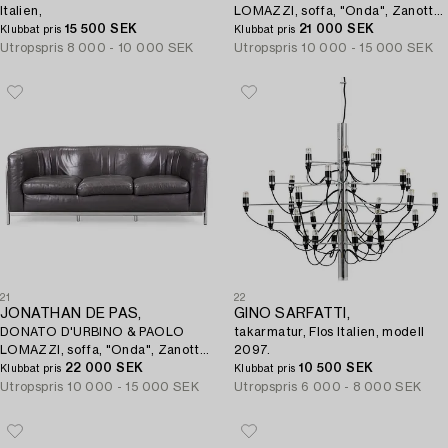
Italien,
LOMAZZI, soffa, "Onda", Zanotta,
15 500 SEK
Italien.
21 000 SEK
Klubbat pris
Klubbat pris
Utropspris
8 000 - 10 000 SEK
Utropspris
10 000 - 15 000 SEK
21
22
JONATHAN DE PAS,
GINO SARFATTI,
DONATO D'URBINO & PAOLO
takarmatur, Flos Italien, modell
LOMAZZI, soffa, "Onda", Zanotta,
2097.
Italien.
22 000 SEK
10 500 SEK
Klubbat pris
Klubbat pris
Utropspris
10 000 - 15 000 SEK
Utropspris
6 000 - 8 000 SEK