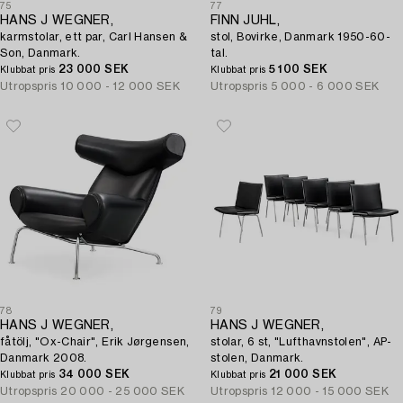
75
77
HANS J WEGNER,
FINN JUHL,
karmstolar, ett par, Carl Hansen &
stol, Bovirke, Danmark 1950-60-
Son, Danmark.
tal.
23 000 SEK
5 100 SEK
Klubbat pris
Klubbat pris
Utropspris
10 000 - 12 000 SEK
Utropspris
5 000 - 6 000 SEK
78
79
HANS J WEGNER,
HANS J WEGNER,
fåtölj, "Ox-Chair", Erik Jørgensen,
stolar, 6 st, "Lufthavnstolen", AP-
Danmark 2008.
stolen, Danmark.
34 000 SEK
21 000 SEK
Klubbat pris
Klubbat pris
Utropspris
20 000 - 25 000 SEK
Utropspris
12 000 - 15 000 SEK