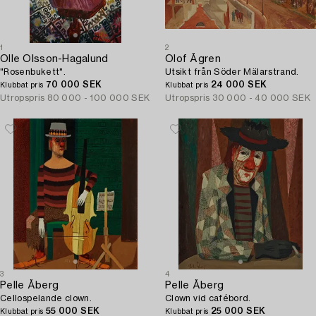
1
2
Olle Olsson-Hagalund
Olof Ågren
"Rosenbukett".
Utsikt från Söder Mälarstrand.
70 000 SEK
24 000 SEK
Klubbat pris
Klubbat pris
Utropspris
80 000 - 100 000 SEK
Utropspris
30 000 - 40 000 SEK
3
4
Pelle Åberg
Pelle Åberg
Cellospelande clown.
Clown vid cafébord.
55 000 SEK
25 000 SEK
Klubbat pris
Klubbat pris