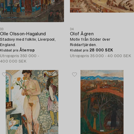
33
34
Olle Olsson-Hagalund
Olof Ågren
Stadsvy med folkliv, Liverpool,
Motiv från Söder över
England.
Riddarfjärden.
Återrop
28 000 SEK
Klubbat pris
Klubbat pris
Utropspris
350 000 -
Utropspris
35 000 - 40 000 SEK
400 000 SEK