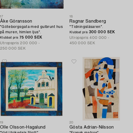
17
18
Åke Göransson
Ragnar Sandberg
"Göteborgsgata med gulbrunt hus
"Tidningsläsaren".
på muren, himlen ljus".
300 000 SEK
Klubbat pris
75 000 SEK
Utropspris
400 000 -
Klubbat pris
Utropspris
200 000 -
450 000 SEK
250 000 SEK
19
20
Olle Olsson-Hagalund
Gösta Adrian-Nilsson
"Vid Ulriksdals Slott".
"Fransk matros".