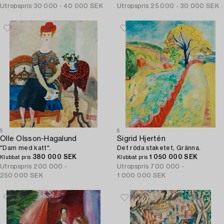
Utropspris
30 000 - 40 000 SEK
Utropspris
25 000 - 30 000 SEK
5
6
Olle Olsson-Hagalund
Sigrid Hjertén
"Dam med katt".
Det röda staketet, Gränna.
380 000 SEK
1 050 000 SEK
Klubbat pris
Klubbat pris
Utropspris
200 000 -
Utropspris
700 000 -
250 000 SEK
1 000 000 SEK