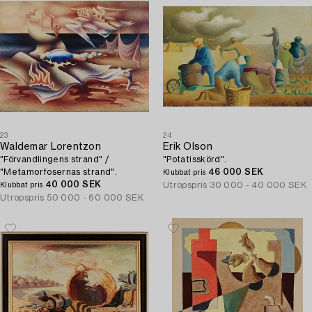
23
24
Waldemar Lorentzon
Erik Olson
"Förvandlingens strand" /
"Potatisskörd".
"Metamorfosernas strand".
46 000 SEK
Klubbat pris
40 000 SEK
Utropspris
30 000 - 40 000 SEK
Klubbat pris
Utropspris
50 000 - 60 000 SEK