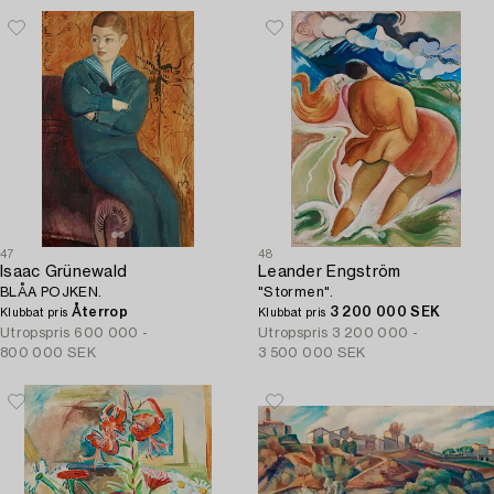
47
48
Isaac Grünewald
Leander Engström
BLÅA POJKEN.
"Stormen".
Återrop
3 200 000 SEK
Klubbat pris
Klubbat pris
Utropspris
600 000 -
Utropspris
3 200 000 -
800 000 SEK
3 500 000 SEK