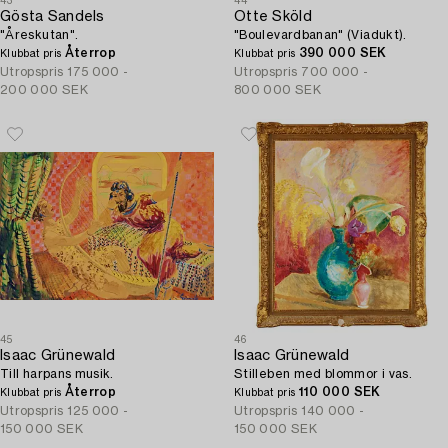
43
44
Gösta Sandels
Otte Sköld
"Åreskutan".
"Boulevardbanan" (Viadukt).
Återrop
390 000 SEK
Klubbat pris
Klubbat pris
Utropspris
175 000 -
Utropspris
700 000 -
200 000 SEK
800 000 SEK
45
46
Isaac Grünewald
Isaac Grünewald
Till harpans musik.
Stilleben med blommor i vas.
Återrop
110 000 SEK
Klubbat pris
Klubbat pris
Utropspris
125 000 -
Utropspris
140 000 -
150 000 SEK
150 000 SEK