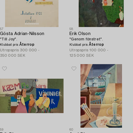
57
58
Gösta Adrian-Nilsson
Erik Olson
"Till Joy".
"Genom fönstret".
Återrop
Återrop
Klubbat pris
Klubbat pris
Utropspris
300 000 -
Utropspris
100 000 -
350 000 SEK
125 000 SEK
59
60