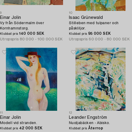
9
10
Einar Jolin
Isaac Grünewald
Vy från Södermalm över
Stilleben med tulpaner och
Kornhamnstorg.
påskliljor.
140 000 SEK
95 000 SEK
Klubbat pris
Klubbat pris
Utropspris
80 000 - 100 000 SEK
Utropspris
60 000 - 80 000 SEK
11
12
Einar Jolin
Leander Engström
Modell vid stranden.
Nuoljabäcken - Abisko.
42 000 SEK
Återrop
Klubbat pris
Klubbat pris