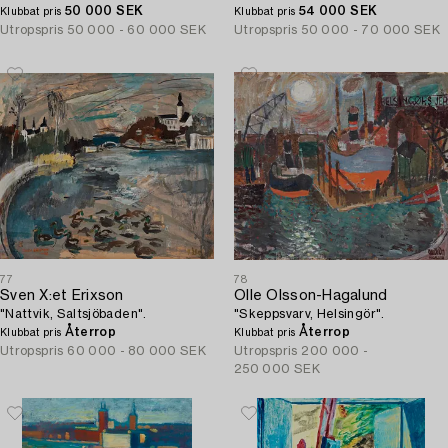
50 000 SEK
54 000 SEK
Klubbat pris
Klubbat pris
Utropspris
50 000 - 60 000 SEK
Utropspris
50 000 - 70 000 SEK
77
78
Sven X:et Erixson
Olle Olsson-Hagalund
"Nattvik, Saltsjöbaden".
"Skeppsvarv, Helsingör".
Återrop
Återrop
Klubbat pris
Klubbat pris
Utropspris
60 000 - 80 000 SEK
Utropspris
200 000 -
250 000 SEK