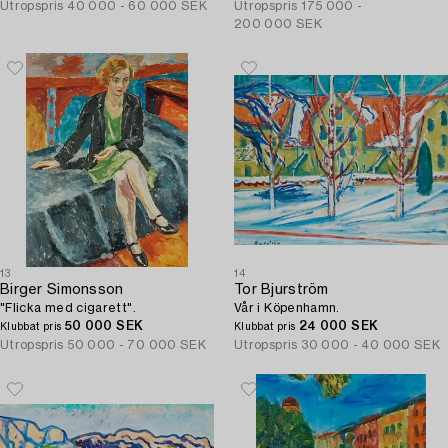
Utropspris
40 000 - 60 000 SEK
Utropspris
175 000 -
200 000 SEK
13
14
Birger Simonsson
Tor Bjurström
"Flicka med cigarett".
Vår i Köpenhamn.
50 000 SEK
24 000 SEK
Klubbat pris
Klubbat pris
Utropspris
50 000 - 70 000 SEK
Utropspris
30 000 - 40 000 SEK