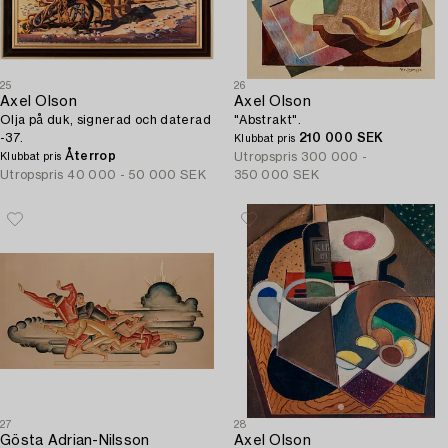
25
26
Axel Olson
Axel Olson
Olja på duk, signerad och daterad
"Abstrakt".
-37.
210 000 SEK
Klubbat pris
Återrop
Utropspris
300 000 -
Klubbat pris
Utropspris
40 000 - 50 000 SEK
350 000 SEK
27
28
Gösta Adrian-Nilsson
Axel Olson