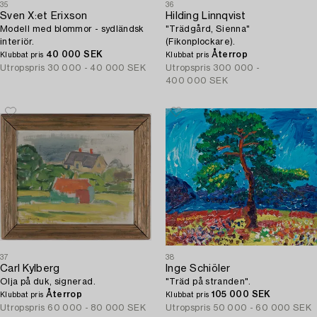
35
36
Sven X:et Erixson
Hilding Linnqvist
Modell med blommor - sydländsk
"Trädgård, Sienna"
interiör.
(Fikonplockare).
40 000 SEK
Återrop
Klubbat pris
Klubbat pris
Utropspris
30 000 - 40 000 SEK
Utropspris
300 000 -
400 000 SEK
37
38
Carl Kylberg
Inge Schiöler
Olja på duk, signerad.
"Träd på stranden".
Återrop
105 000 SEK
Klubbat pris
Klubbat pris
Utropspris
60 000 - 80 000 SEK
Utropspris
50 000 - 60 000 SEK