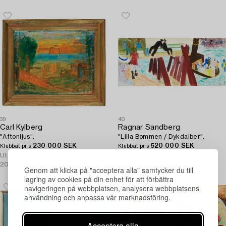
39
40
Carl Kylberg
Ragnar Sandberg
"Aftonljus".
"Lilla Bommen / Dykdalber".
230 000 SEK
520 000 SEK
Klubbat pris
Klubbat pris
Utropspris
175 000 -
Utropspris
600 000 -
200 000 SEK
800 000 SEK
Genom att klicka på "acceptera alla" samtycker du till
lagring av cookies på din enhet för att förbättra
navigeringen på webbplatsen, analysera webbplatsens
användning och anpassa vår marknadsföring.
Acceptera alla