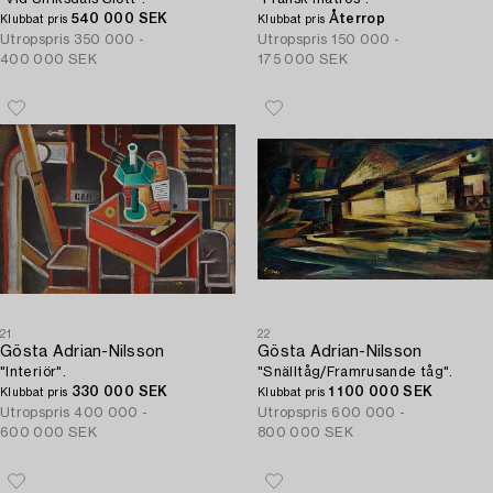
540 000 SEK
Återrop
Klubbat pris
Klubbat pris
Utropspris
350 000 -
Utropspris
150 000 -
400 000 SEK
175 000 SEK
21
22
Gösta Adrian-Nilsson
Gösta Adrian-Nilsson
"Interiör".
"Snälltåg/Framrusande tåg".
330 000 SEK
1 100 000 SEK
Klubbat pris
Klubbat pris
Utropspris
400 000 -
Utropspris
600 000 -
600 000 SEK
800 000 SEK