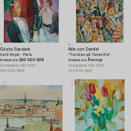
7
8
Gösta Sandels
Nils von Dardel
Café Royal - Paris.
"Turisten på Teneriffa".
250 000 SEK
Återrop
Klubbat pris
Klubbat pris
Utropspris
130 000 -
Utropspris
150 000 -
150 000 SEK
175 000 SEK