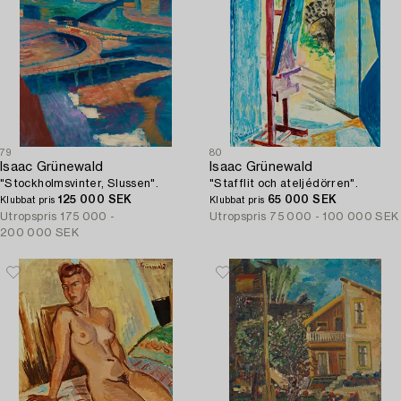
79
80
Isaac Grünewald
Isaac Grünewald
"Stockholmsvinter, Slussen".
"Stafflit och ateljédörren".
125 000 SEK
65 000 SEK
Klubbat pris
Klubbat pris
Utropspris
175 000 -
Utropspris
75 000 - 100 000 SEK
200 000 SEK