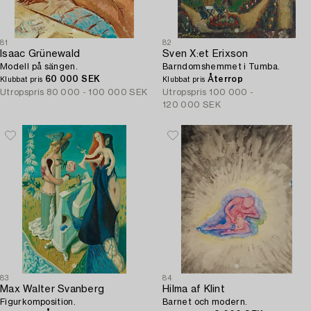
81
82
Isaac Grünewald
Sven X:et Erixson
Modell på sängen.
Barndomshemmet i Tumba.
60 000 SEK
Återrop
Klubbat pris
Klubbat pris
Utropspris
80 000 - 100 000 SEK
Utropspris
100 000 -
120 000 SEK
83
84
Max Walter Svanberg
Hilma af Klint
Figurkomposition.
Barnet och modern.