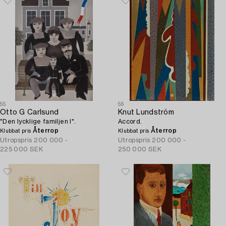
55
56
Otto G Carlsund
Knut Lundström
"Den lycklige familjen I".
Accord.
Återrop
Återrop
Klubbat pris
Klubbat pris
Utropspris
200 000 -
Utropspris
200 000 -
225 000 SEK
250 000 SEK