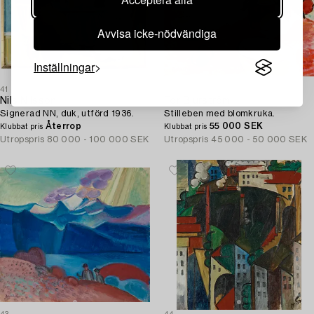
Avvisa icke-nödvändiga
Inställningar
41
42
Nils Nilsson
Tor Bjurström
Signerad NN, duk, utförd 1936.
Stilleben med blomkruka.
Återrop
55 000 SEK
Klubbat pris
Klubbat pris
Utropspris
80 000 - 100 000 SEK
Utropspris
45 000 - 50 000 SEK