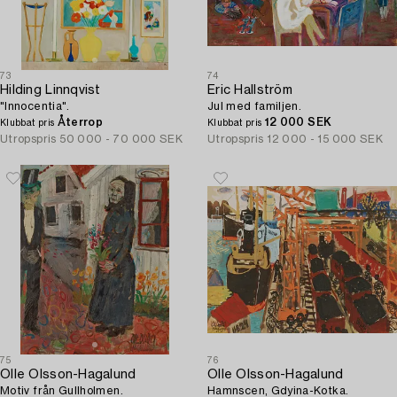
73
74
Hilding Linnqvist
Eric Hallström
"Innocentia".
Jul med familjen.
Återrop
12 000 SEK
Klubbat pris
Klubbat pris
Utropspris
50 000 - 70 000 SEK
Utropspris
12 000 - 15 000 SEK
75
76
Olle Olsson-Hagalund
Olle Olsson-Hagalund
Motiv från Gullholmen.
Hamnscen, Gdyina-Kotka.