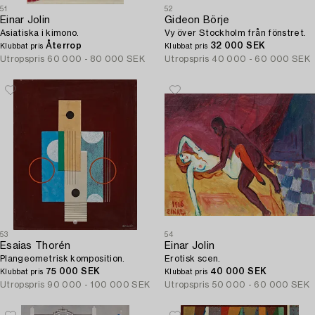
51
52
Einar Jolin
Gideon Börje
Asiatiska i kimono.
Vy över Stockholm från fönstret.
Återrop
32 000 SEK
Klubbat pris
Klubbat pris
Utropspris
60 000 - 80 000 SEK
Utropspris
40 000 - 60 000 SEK
53
54
Esaias Thorén
Einar Jolin
Plangeometrisk komposition.
Erotisk scen.
75 000 SEK
40 000 SEK
Klubbat pris
Klubbat pris
Utropspris
90 000 - 100 000 SEK
Utropspris
50 000 - 60 000 SEK