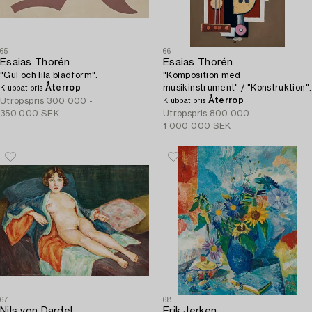
65
66
Esaias Thorén
Esaias Thorén
"Gul och lila bladform".
"Komposition med
Återrop
musikinstrument" / "Konstruktion".
Klubbat pris
Återrop
Utropspris
300 000 -
Klubbat pris
350 000 SEK
Utropspris
800 000 -
1 000 000 SEK
67
68
Nils von Dardel
Erik Jerken