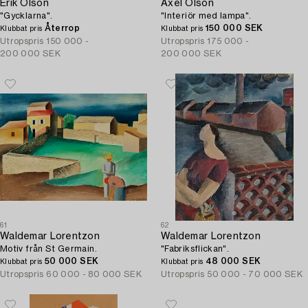
Erik Olson
Axel Olson
"Gycklarna".
"Interiör med lampa".
Återrop
150 000 SEK
Klubbat pris
Klubbat pris
Utropspris
150 000 -
Utropspris
175 000 -
200 000 SEK
200 000 SEK
61
62
Waldemar Lorentzon
Waldemar Lorentzon
Motiv från St Germain.
"Fabriksflickan".
50 000 SEK
48 000 SEK
Klubbat pris
Klubbat pris
Utropspris
60 000 - 80 000 SEK
Utropspris
50 000 - 70 000 SEK