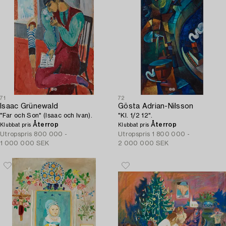
71
72
Isaac Grünewald
Gösta Adrian-Nilsson
"Far och Son" (Isaac och Ivan).
"Kl. 1/2 12".
Återrop
Återrop
Klubbat pris
Klubbat pris
Utropspris
800 000 -
Utropspris
1 800 000 -
1 000 000 SEK
2 000 000 SEK