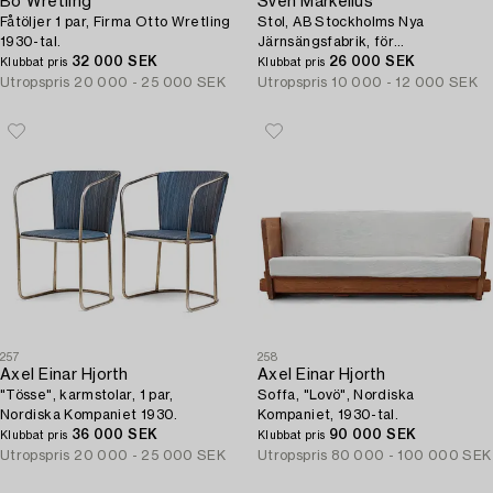
Bo Wretling
Sven Markelius
Fåtöljer 1 par, Firma Otto Wretling
Stol, AB Stockholms Nya
1930-tal.
Järnsängsfabrik, för
32 000 SEK
Stockholmsutställningen 1930.
26 000 SEK
Klubbat pris
Klubbat pris
Utropspris
20 000 - 25 000 SEK
Utropspris
10 000 - 12 000 SEK
257
258
Axel Einar Hjorth
Axel Einar Hjorth
"Tösse", karmstolar, 1 par,
Soffa, "Lovö", Nordiska
Nordiska Kompaniet 1930.
Kompaniet, 1930-tal.
36 000 SEK
90 000 SEK
Klubbat pris
Klubbat pris
Utropspris
20 000 - 25 000 SEK
Utropspris
80 000 - 100 000 SEK