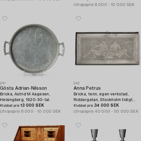
Utropspris
8 000 - 10 000 SEK
241
242
Gösta Adrian-Nilsson
Anna Petrus
Bricka, Astrid M Aagesen,
Bricka, tenn, egen verkstad,
Helsingborg, 1920-30-tal.
Riddargatan, Stockholm tidigt
13 000 SEK
1920-tal. Modellen utställd
34 000 SEK
Klubbat pris
Klubbat pris
Världsutställningen i Paris 1925.
Utropspris
8 000 - 10 000 SEK
Utropspris
40 000 - 50 000 SEK