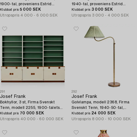
1900-tal, proveniens Estrid
1940-tal, proveniens Estrid
Ericson.
5 000 SEK
Ericson.
3 000 SEK
Klubbat pris
Klubbat pris
Utropspris
4 000 - 6 000 SEK
Utropspris
3 000 - 4 000 SEK
291
292
Josef Frank
Josef Frank
Bokhyllor, 3 st, Firma Svenskt
Golvlampa, modell 2368, Firma
Tenn, modell 2255, 1900-talets
Svenskt Tenn, 1940-50-tal,
mitt, proveniens Estrid Ericson.
70 000 SEK
proveniens Estrid Ericson.
24 000 SEK
Klubbat pris
Klubbat pris
Utropspris
40 000 - 60 000 SEK
Utropspris
8 000 - 10 000 SEK