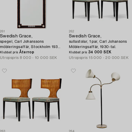
261
262
Swedish Grace,
Swedish Grace,
spegel, Carl Johanssons
sullastolar, 1 par, Carl Johansons
möbleringsaffär, Stockholm 1930-
Möbleringsaffär, 1930-tal.
tal.
Återrop
34 000 SEK
Klubbat pris
Klubbat pris
Utropspris
8 000 - 10 000 SEK
Utropspris
15 000 - 20 000 SEK
263
264