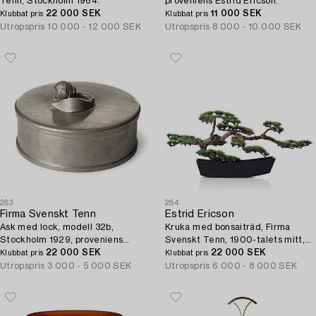
Tenn, Stockholm 1964.
proveniens Estrid Ericson.
22 000 SEK
11 000 SEK
Klubbat pris
Klubbat pris
Utropspris
10 000 - 12 000 SEK
Utropspris
8 000 - 10 000 SEK
283
284
Firma Svenskt Tenn
Estrid Ericson
Ask med lock, modell 32b,
Kruka med bonsaiträd, Firma
Stockholm 1929, proveniens
Svenskt Tenn, 1900-talets mitt,
Estrid Ericson.
22 000 SEK
proveniens Estrid Ericson.
22 000 SEK
Klubbat pris
Klubbat pris
Utropspris
3 000 - 5 000 SEK
Utropspris
6 000 - 8 000 SEK