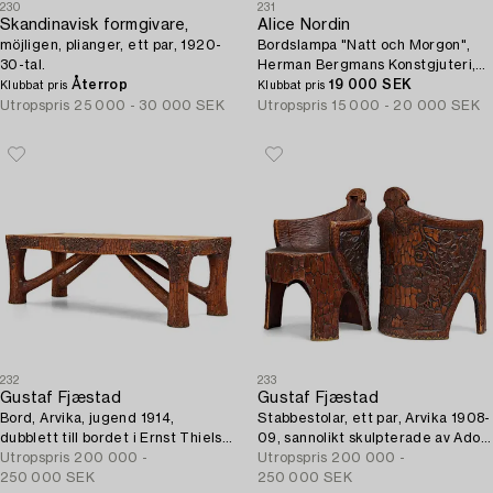
230
231
Skandinavisk formgivare,
Alice Nordin
möjligen, plianger, ett par, 1920-
Bordslampa "Natt och Morgon",
30-tal.
Herman Bergmans Konstgjuteri,
Återrop
Stockholm, jugend, 1900-talets
19 000 SEK
Klubbat pris
Klubbat pris
början.
Utropspris
25 000 - 30 000 SEK
Utropspris
15 000 - 20 000 SEK
232
233
Gustaf Fjæstad
Gustaf Fjæstad
Bord, Arvika, jugend 1914,
Stabbestolar, ett par, Arvika 1908-
dubblett till bordet i Ernst Thiels
09, sannolikt skulpterade av Adolf
samling, Theilska Galleriet,
Utropspris
200 000 -
Swanson, Ola Eriksson samt.
Utropspris
200 000 -
Stockholm.
250 000 SEK
250 000 SEK