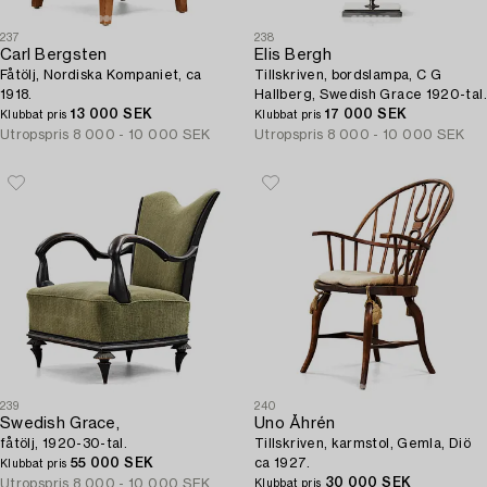
237
238
Carl Bergsten
Elis Bergh
Fåtölj, Nordiska Kompaniet, ca
Tillskriven, bordslampa, C G
1918.
Hallberg, Swedish Grace 1920-tal.
13 000 SEK
17 000 SEK
Klubbat pris
Klubbat pris
Utropspris
8 000 - 10 000 SEK
Utropspris
8 000 - 10 000 SEK
239
240
Swedish Grace,
Uno Åhrén
fåtölj, 1920-30-tal.
Tillskriven, karmstol, Gemla, Diö
55 000 SEK
ca 1927.
Klubbat pris
30 000 SEK
Utropspris
8 000 - 10 000 SEK
Klubbat pris