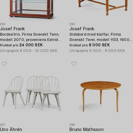
295
296
Josef Frank
Josef Frank
Bordsvitrin, Firma Svenskt Tenn,
Sidobord med klaffar, Firma
modell 2070, proveniens Estrid
Svenskt Tenn, modell 1133, 1900-
Ericson.
24 000 SEK
talets mitt, proveniens Estrid
8 000 SEK
Klubbat pris
Klubbat pris
Ericson.
Utropspris
8 000 - 10 000 SEK
Utropspris
6 000 - 8 000 SEK
297
298
Uno Åhrén
Bruno Mathsson