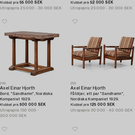
55 000 SEK
Stockholm 1940-tal.
52 000 SEK
Klubbat pris
Klubbat pris
Utropspris
25 000 - 30 000 SEK
Utropspris
25 000 - 30 000 SEK
249
250
Axel Einar Hjorth
Axel Einar Hjorth
Bord, "Sandhamn", Nordiska
Fåtöljer, ett par "Sandhamn",
Kompaniet 1929.
Nordiska Kompaniet 1929.
500 000 SEK
125 000 SEK
Klubbat pris
Klubbat pris
Utropspris
150 000 -
Utropspris
30 000 - 40 000 SEK
200 000 SEK