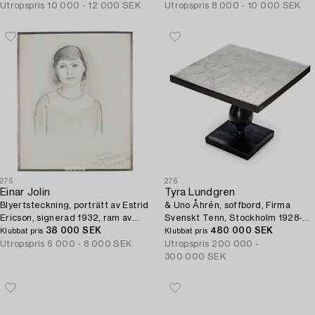
Utropspris
10 000 - 12 000 SEK
Utropspris
8 000 - 10 000 SEK
275
276
Einar Jolin
Tyra Lundgren
Blyertsteckning, porträtt av Estrid
& Uno Åhrén, soffbord, Firma
Ericson, signerad 1932, ram av
Svenskt Tenn, Stockholm 1928-
tenn, Firma Svenskt Tenn,
38 000 SEK
29, modell 743, proveniens Estrid
480 000 SEK
Klubbat pris
Klubbat pris
proveniens Estrid Ericson.
Ericson.
Utropspris
6 000 - 8 000 SEK
Utropspris
200 000 -
300 000 SEK