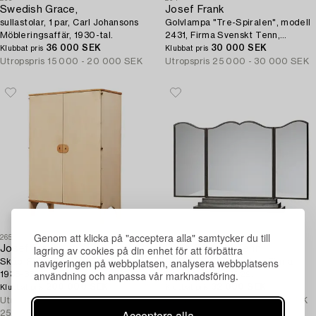
Swedish Grace,
Josef Frank
sullastolar, 1 par, Carl Johansons
Golvlampa "Tre-Spiralen", modell
Möbleringsaffär, 1930-tal.
2431, Firma Svenskt Tenn,
36 000 SEK
sannolikt 1940-tal.
30 000 SEK
Klubbat pris
Klubbat pris
Utropspris
15 000 - 20 000 SEK
Utropspris
25 000 - 30 000 SEK
Genom att klicka på "acceptera alla" samtycker du till
265
266
lagring av cookies på din enhet för att förbättra
Josef Frank
Firma Svenskt Tenn
navigeringen på webbplatsen, analysera webbplatsens
Skåp, Firma Svenskt Tenn ca
Bordsspegel, tredelad, Firma
användning och anpassa vår marknadsföring.
1935-36.
Svenskt Tenn, 1929.
200 000 SEK
32 000 SEK
Klubbat pris
Klubbat pris
Utropspris
200 000 -
Utropspris
15 000 - 20 000 SEK
Acceptera alla
250 000 SEK