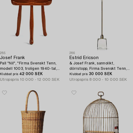
285
286
Josef Frank
Estrid Ericson
Pall "Nil", "Firma Svenskt Tenn,
& Josef Frank, sannolikt,
modell 1003, troligen 1940-tal,
dörrstopp, Firma Svenskt Tenn,
proveniens Estrid Ericson.
42 000 SEK
proveniens Estrid Ericson.
30 000 SEK
Klubbat pris
Klubbat pris
Utropspris
10 000 - 12 000 SEK
Utropspris
8 000 - 10 000 SEK