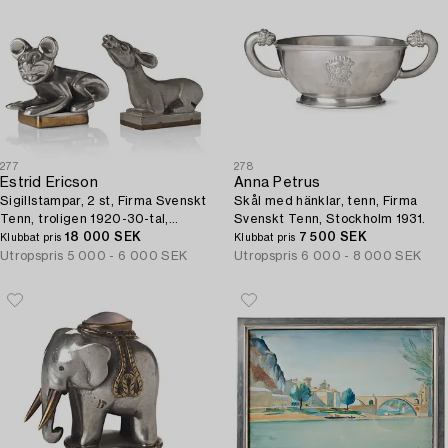
277
278
Estrid Ericson
Anna Petrus
Sigillstampar, 2 st, Firma Svenskt
Skål med hänklar, tenn, Firma
Tenn, troligen 1920-30-tal,
Svenskt Tenn, Stockholm 1931.
proveniens Estrid Ericson.
18 000 SEK
7 500 SEK
Klubbat pris
Klubbat pris
Utropspris
5 000 - 6 000 SEK
Utropspris
6 000 - 8 000 SEK