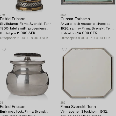
279
280
Estrid Ericson
Gunnar Torhamn
Sigillstamp, Firma Svenskt Tenn
Akvarell och gouache, signerad
1900-talets mitt, proveniens
1926, ram av Firma Svenskt Tenn,
Estrid och Sigfrid Ericson.
11 000 SEK
Stockholm 1928, proveniens Estrid
14 000 SEK
Klubbat pris
Klubbat pris
Ericson.
Utropspris
6 000 - 8 000 SEK
Utropspris
8 000 - 10 000 SEK
281
282
Estrid Ericson
Firma Svenskt Tenn
Burk med lock, Firma Svenskt
Väggspegel, Stockholm 1932,