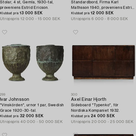
Stolar, 4 st, Gemla, 1930-tal,
Standardbord, Firma Karl
proveniens Estrid Ericson.
Mathsson 1940, proveniens Estrid
13 000 SEK
Ericson.
12 000 SEK
Klubbat pris
Klubbat pris
Utropspris
12 000 - 15 000 SEK
Utropspris
6 000 - 8 000 SEK
299
300
Ivar Johnsson
Axel Einar Hjorth
"Vinskörden", urnor 1 par, Swedish
Sideboard "Typenko", för
Grace 1920-30-tal.
Nordiska Kompaniet 1932.
32 000 SEK
24 000 SEK
Klubbat pris
Klubbat pris
Utropspris
40 000 - 50 000 SEK
Utropspris
20 000 - 25 000 SEK