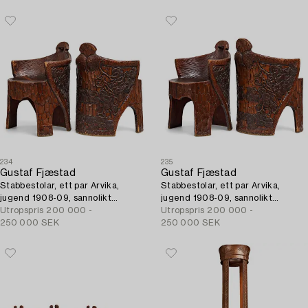
234
235
Gustaf Fjæstad
Gustaf Fjæstad
Stabbestolar, ett par Arvika,
Stabbestolar, ett par Arvika,
jugend 1908-09, sannolikt
jugend 1908-09, sannolikt
skulpterade av Adolf Swanson,
Utropspris
200 000 -
skulpterade av Adolf Swanson,
Utropspris
200 000 -
Ola Eriksson samt.
250 000 SEK
Ola Eriksson samt.
250 000 SEK