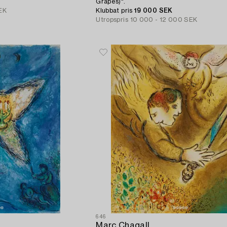
Grapes)".
EK
Klubbat pris
19 000 SEK
Utropspris
10 000 - 12 000 SEK
646
Marc Chagall