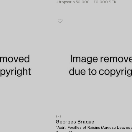
Utropspris
50 000 - 70 000 SEK
643
Georges Braque
"Août: Feuilles et Raisins (August: Leaves