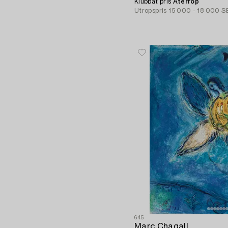
Klubbat pris
Återrop
Utropspris
15 000 - 18 000 S
645
Marc Chagall