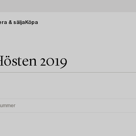
ra & sälja
Köpa
Hösten 2019