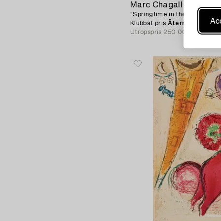
Marc Chagall
"Springtime in the meadow", u
Acc
Klubbat pris
Återrop
Utropspris
250 000 - 275 0