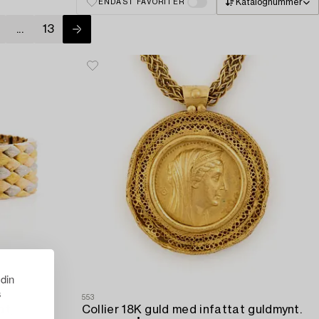
Katalognummer
ENDAST FAVORITER
...
13
 din
s
553
at,
Collier 18K guld med infattat guldmynt.