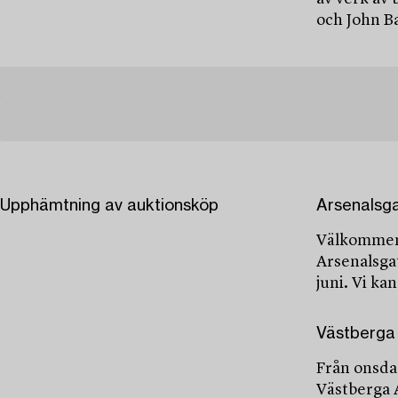
och John B
Upphämtning av auktionsköp
Arsenalsg
Välkommen 
Arsenalsgat
juni. Vi ka
Västberga 
Från onsda
Västberga 