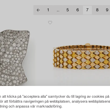
1
...
5
6
7
8
9
att klicka på "acceptera alla" samtycker du till lagring av cookies på
för att förbättra navigeringen på webbplatsen, analysera webbplatsen
552A
ning och anpassa vår marknadsföring.
Brosch platina med runda briljant- och åttkantslipade diamanter.
Armband 18K trefärgat guld flät