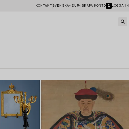
KONTAKT
SVENSKA
EUR
SKAPA KONTO
LOGGA IN