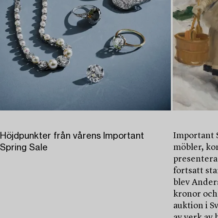
Höjdpunkter från vårens Important
Important S
Spring Sale
möbler, ko
presentera
fortsatt st
blev Anders
kronor och
auktion i S
av verk av