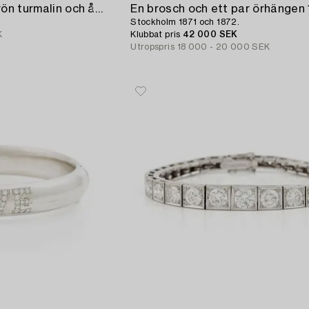
Ring 14K vitguld med grön turmalin och åttkantslipade diamanter.
Stockholm 1871 och 1872.
K
Klubbat pris
42 000 SEK
Utropspris
18 000 - 20 000 SEK