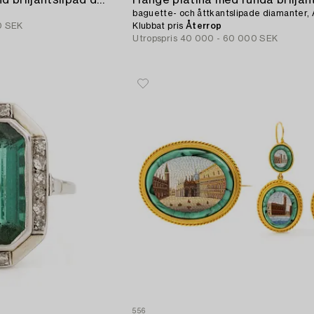
Ring platina med en rund briljantslipad diamant ca 6.07 ct.
Hänge platina med runda briljant
baguette- och åttkantslipade diamanter, 
0 SEK
Klubbat pris
Återrop
Utropspris
40 000 - 60 000 SEK
556