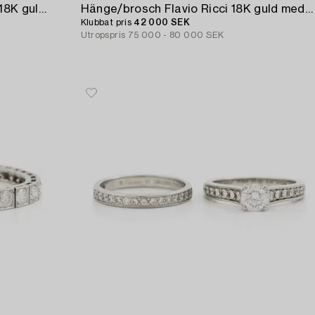
En brosch och ett par örhängen 18K guld med mikromosaiker. Alfred Ambrosius,
Hänge/brosch Flavio Ricci 18K guld med runda briljantslipade diamanter.
Klubbat pris
42 000 SEK
Utropspris
75 000 - 80 000 SEK