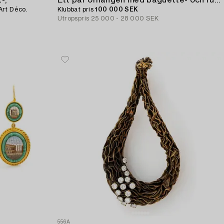
-,
Ett par örhängen med baguette- och runda briljantslipade diamanter samt vita och gråa droppformade pärlor.
Art Déco.
Klubbat pris
100 000 SEK
Utropspris
25 000 - 28 000 SEK
556A