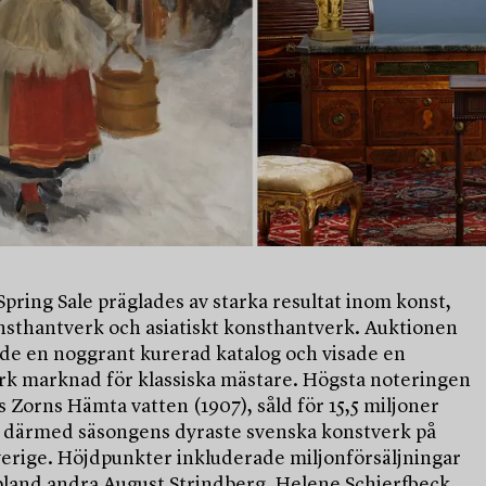
pring Sale präglades av starka resultat inom konst,
nsthantverk och asiatiskt konsthantverk. Auktionen
de en noggrant kurerad katalog och visade en
ark marknad för klassiska mästare. Högsta noteringen
 Zorns Hämta vatten (1907), såld för 15,5 miljoner
 därmed säsongens dyraste svenska konstverk på
verige. Höjdpunkter inkluderade miljonförsäljningar
 bland andra August Strindberg, Helene Schjerfbeck