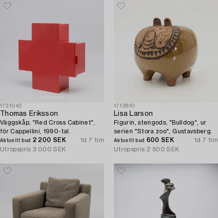
1731042
1713810
Thomas Eriksson
Lisa Larson
Väggskåp, "Red Cross Cabinet",
Figurin, stengods, "Bulldog", ur
för Cappellini, 1990-tal.
serien "Stora zoo", Gustavsberg.
2 200 SEK
1d 7 tim
600 SEK
1d 7 tim
Aktuellt bud
Aktuellt bud
Utropspris
3 000 SEK
Utropspris
2 500 SEK