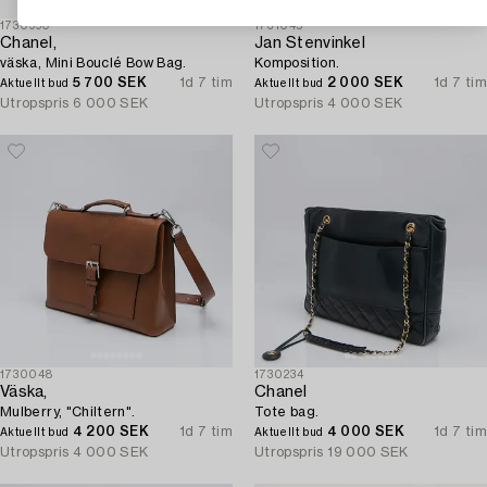
1730990
1731045
Chanel,
Jan Stenvinkel
väska, Mini Bouclé Bow Bag.
Komposition.
5 700 SEK
1d 7 tim
2 000 SEK
1d 7 tim
Aktuellt bud
Aktuellt bud
Utropspris
6 000 SEK
Utropspris
4 000 SEK
1730048
1730234
Väska,
Chanel
Mulberry, "Chiltern".
Tote bag.
4 200 SEK
1d 7 tim
4 000 SEK
1d 7 tim
Aktuellt bud
Aktuellt bud
Utropspris
4 000 SEK
Utropspris
19 000 SEK