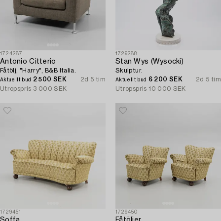
1724287
1729288
Antonio Citterio
Stan Wys (Wysocki)
Fåtölj, "Harry", B&B Italia.
Skulptur.
2 500 SEK
2d 5 tim
6 200 SEK
2d 5 tim
Aktuellt bud
Aktuellt bud
Utropspris
3 000 SEK
Utropspris
10 000 SEK
1729451
1729450
Soffa,
Fåtöljer,