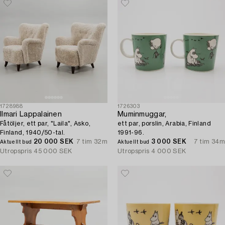
1728988
1726303
Ilmari Lappalainen
Muminmuggar,
Fåtöljer, ett par, "Laila", Asko,
ett par, porslin, Arabia, Finland
Finland, 1940/50-tal.
1991-96.
20 000 SEK
7 tim 32m
3 000 SEK
7 tim 34m
Aktuellt bud
Aktuellt bud
Utropspris
45 000 SEK
Utropspris
4 000 SEK