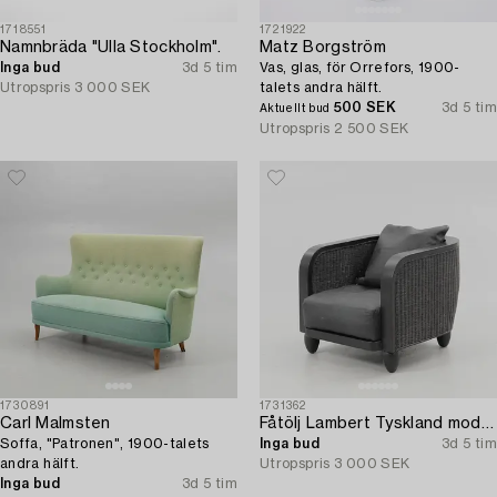
1718551
1721922
Namnbräda "Ulla Stockholm".
Matz Borgström
Inga bud
3d 5 tim
Vas, glas, för Orrefors, 1900-
Utropspris
3 000 SEK
talets andra hälft.
500 SEK
3d 5 tim
Aktuellt bud
Utropspris
2 500 SEK
1730891
1731362
Carl Malmsten
Fåtölj Lambert Tyskland modern tillverkning.
Soffa, "Patronen", 1900-talets
Inga bud
3d 5 tim
andra hälft.
Utropspris
3 000 SEK
Inga bud
3d 5 tim