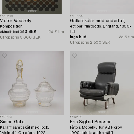
1730118
1729154
Victor Vasarely
Gallerskålar med underfat,
Komposition.
ett par, flintgods, England, 1800-
350 SEK
2d 7 tim
tal.
Aktuellt bud
Inga bud
3d 5 tim
Utropspris
3 000 SEK
Utropspris
2 500 SEK
1729167
1713132
Simon Gate
Eric Sigfrid Persson
Karaff samt skål med lock,
Fåtölj, Möbelkultur AB Hörby,
"Molnet", Orrefors, 1922.
1900-talets andra hälft.