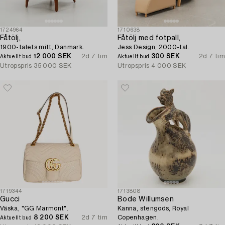
1724964
1710638
Fåtölj,
Fåtölj med fotpall,
1900-talets mitt, Danmark.
Jess Design, 2000-tal.
12 000 SEK
2d 7 tim
300 SEK
2d 7 tim
Aktuellt bud
Aktuellt bud
Utropspris
35 000 SEK
Utropspris
4 000 SEK
1719344
1713808
Gucci
Bode Willumsen
Väska, "GG Marmont".
Kanna, stengods, Royal
8 200 SEK
2d 7 tim
Copenhagen.
Aktuellt bud