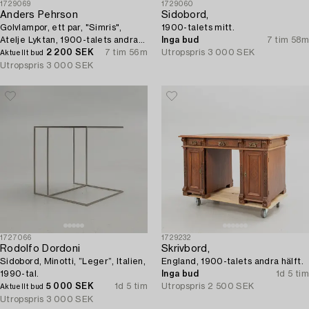
1729069
1729060
Anders Pehrson
Sidobord,
Golvlampor, ett par, "Simris",
1900-talets mitt.
Atelje Lyktan, 1900-talets andra
Inga bud
7 tim 58m
hälft.
2 200 SEK
7 tim 56m
Utropspris
3 000 SEK
Aktuellt bud
Utropspris
3 000 SEK
1727066
1729232
Rodolfo Dordoni
Skrivbord,
Sidobord, Minotti, ”Leger”, Italien,
England, 1900-talets andra hälft.
1990-tal.
Inga bud
1d 5 tim
5 000 SEK
1d 5 tim
Utropspris
2 500 SEK
Aktuellt bud
Utropspris
3 000 SEK