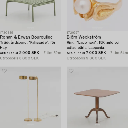
1730835
1729397
Ronan & Erwan Bouroullec
Björn Weckström
Trädgårdsbord, "Palissade", för
Ring, "Lappmagi", 18K guld och
Hay.
odlad pärla, Lapponia.
2 000 SEK
7 tim 52m
7 000 SEK
7 tim 54m
Aktuellt bud
Aktuellt bud
Utropspris
3 000 SEK
Utropspris
9 000 SEK