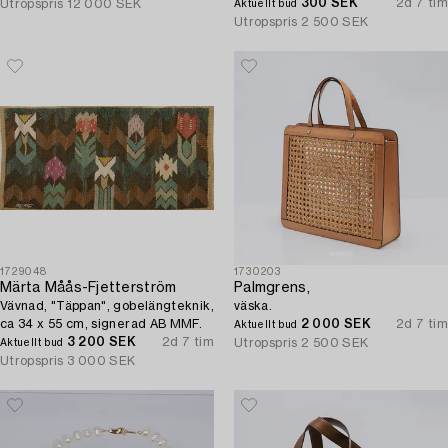
300 SEK
2d 7 tim
Utropspris
12 000 SEK
Aktuellt bud
Utropspris
2 500 SEK
1729048
1730203
Märta Måås-Fjetterström
Palmgrens,
Vävnad, "Täppan", gobelängteknik,
väska.
ca 34 x 55 cm, signerad AB MMF.
2 000 SEK
2d 7 tim
Aktuellt bud
3 200 SEK
2d 7 tim
Utropspris
2 500 SEK
Aktuellt bud
Utropspris
3 000 SEK