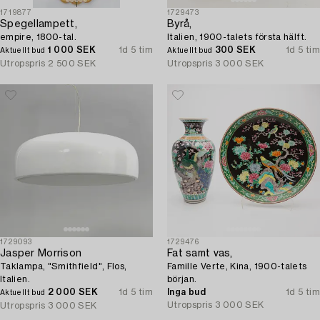
1719877
1729473
Spegellampett,
Byrå,
empire, 1800-tal.
Italien, 1900-talets första hälft.
1 000 SEK
1d 5 tim
300 SEK
1d 5 tim
Aktuellt bud
Aktuellt bud
Utropspris
2 500 SEK
Utropspris
3 000 SEK
1729093
1729476
Jasper Morrison
Fat samt vas,
Taklampa, "Smithfield", Flos,
Famille Verte, Kina, 1900-talets
Italien.
början.
2 000 SEK
1d 5 tim
Inga bud
1d 5 tim
Aktuellt bud
Utropspris
3 000 SEK
Utropspris
3 000 SEK