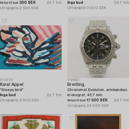
300 SEK
2d 7 tim
Inga bud
2d 7 tim
Aktuellt bud
Utropspris
3 000 SEK
Utropspris
2 500 SEK
1713770
1725627
Karel Appel
Breitling,
"Sleepy bird".
Chronomat Evolution, armbandsur,
Inga bud
2d 7 tim
kronograf, 43,7 mm.
Utropspris
3 000 SEK
17 500 SEK
2d 7 tim
Aktuellt bud
Utropspris
24 000 SEK