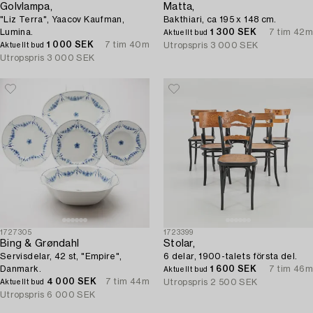
Golvlampa,
Matta,
"Liz Terra", Yaacov Kaufman,
Bakthiari, ca 195 x 148 cm.
Lumina.
1 300 SEK
7 tim 42m
Aktuellt bud
1 000 SEK
7 tim 40m
Utropspris
3 000 SEK
Aktuellt bud
Utropspris
3 000 SEK
1727305
1723399
Bing & Grøndahl
Stolar,
Servisdelar, 42 st, "Empire",
6 delar, 1900-talets första del.
Danmark.
1 600 SEK
7 tim 46m
Aktuellt bud
4 000 SEK
7 tim 44m
Utropspris
2 500 SEK
Aktuellt bud
Utropspris
6 000 SEK