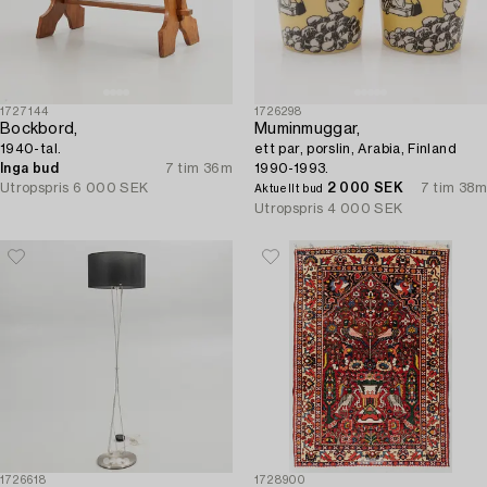
1727144
1726298
Bockbord,
Muminmuggar,
1940-tal.
ett par, porslin, Arabia, Finland
Inga bud
7 tim 36m
1990-1993.
Utropspris
6 000 SEK
2 000 SEK
7 tim 38m
Aktuellt bud
Utropspris
4 000 SEK
1726618
1728900