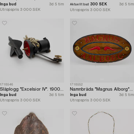
Inga bud
3d 5 tim
300 SEK
3d 5 tim
Aktuellt bud
Utropspris
3 000 SEK
Utropspris
3 000 SEK
1718546
1718552
Släplogg "Excelsior IV". 1900-talets mitt.
Namnbräda "Magnus Alborg" / "Veritas XXII Köbenhavn".
Inga bud
3d 5 tim
Inga bud
3d 5 tim
Utropspris
3 000 SEK
Utropspris
3 000 SEK