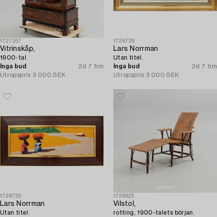
1727257
1726728
Vitrinskåp,
Lars Norrman
1900-tal.
Utan titel.
Inga bud
2d 7 tim
Inga bud
2d 7 tim
Utropspris
3 000 SEK
Utropspris
3 000 SEK
1726733
1726623
Lars Norrman
Vilstol,
Utan titel.
rotting, 1900-talets början.