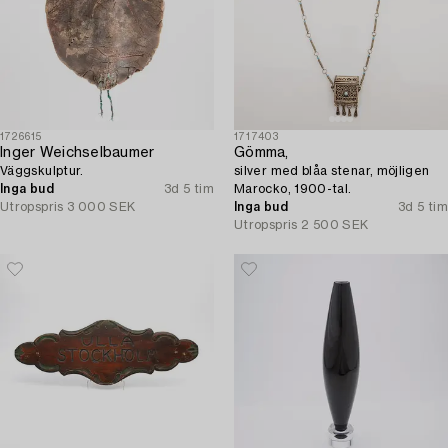
1726615
1717403
Inger Weichselbaumer
Gömma,
Väggskulptur.
silver med blåa stenar, möjligen
Inga bud
3d 5 tim
Marocko, 1900-tal.
Utropspris
3 000 SEK
Inga bud
3d 5 tim
Utropspris
2 500 SEK