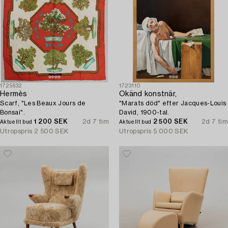
1725632
1723110
Hermès
Okänd konstnär,
Scarf, "Les Beaux Jours de
"Marats död" efter Jacques-Louis
Bonsai".
David, 1900-tal.
1 200 SEK
2d 7 tim
2 500 SEK
2d 7 tim
Aktuellt bud
Aktuellt bud
Utropspris
2 500 SEK
Utropspris
5 000 SEK