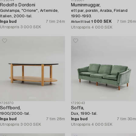
1729044
1726301
Rodolfo Dordoni
Muminmuggar,
Golvlampa, "Orione", Artemide,
ett par, porslin, Arabia, Finland
Italien, 2000-tal.
1990-1993.
Inga bud
7 tim 24m
1 000 SEK
7 tim 26m
Aktuellt bud
Utropspris
3 000 SEK
Utropspris
4 000 SEK
1726370
1729043
Soffbord,
Soffa,
1900/2000-tal.
Dux, 1990-tal.
Inga bud
7 tim 28m
Inga bud
7 tim 30m
Utropspris
3 000 SEK
Utropspris
4 000 SEK