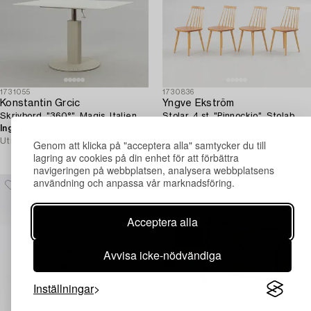
1731055
1730836
Konstantin Grcic
Yngve Ekström
Skrivbord, "360°", Magis, Italien.
Stolar, 4 st, "Pinnockio", Stolab,
Inga bud
1d 7 tim
1950/60-tal.
Utropspris
8 000 SEK
2 000 SEK
1d 7 tim
Genom att klicka på "acceptera alla" samtycker du till
Aktuellt bud
Utropspris
3 000 SEK
lagring av cookies på din enhet för att förbättra
navigeringen på webbplatsen, analysera webbplatsens
användning och anpassa vår marknadsföring.
Acceptera alla
Avvisa icke-nödvändiga
Inställningar