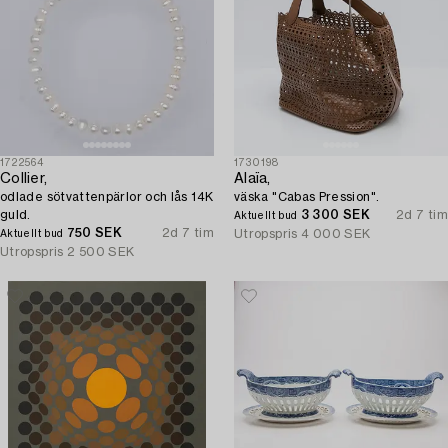
1722564
1730198
Collier,
Alaïa,
odlade sötvattenpärlor och lås 14K
väska "Cabas Pression".
guld.
3 300 SEK
2d 7 tim
Aktuellt bud
750 SEK
2d 7 tim
Utropspris
4 000 SEK
Aktuellt bud
Utropspris
2 500 SEK