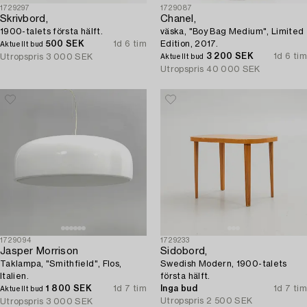
1729297
1729087
Skrivbord,
Chanel,
1900-talets första hälft.
väska, "Boy Bag Medium", Limited
500 SEK
1d 6 tim
Edition, 2017.
Aktuellt bud
3 200 SEK
1d 6 tim
Utropspris
3 000 SEK
Aktuellt bud
Utropspris
40 000 SEK
1729094
1729233
Jasper Morrison
Sidobord,
Taklampa, "Smithfield", Flos,
Swedish Modern, 1900-talets
Italien.
första hälft.
1 800 SEK
1d 7 tim
Inga bud
1d 7 tim
Aktuellt bud
Utropspris
2 500 SEK
Utropspris
3 000 SEK