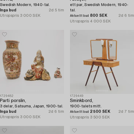
Swedish Modern, 1940-tal.
ett par, Swedish Modern, 1940-
Inga bud
2d 5 tim
tal.
Utropspris
3 000 SEK
800 SEK
2d 6 tim
Aktuellt bud
Utropspris
4 000 SEK
1729482
1729449
Parti porslin,
Sminkbord,
3 delar, Satsuma, Japan, 1900-tal.
1900-talets mitt.
Inga bud
2d 6 tim
2 500 SEK
2d 7 tim
Aktuellt bud
Utropspris
3 000 SEK
Utropspris
3 500 SEK