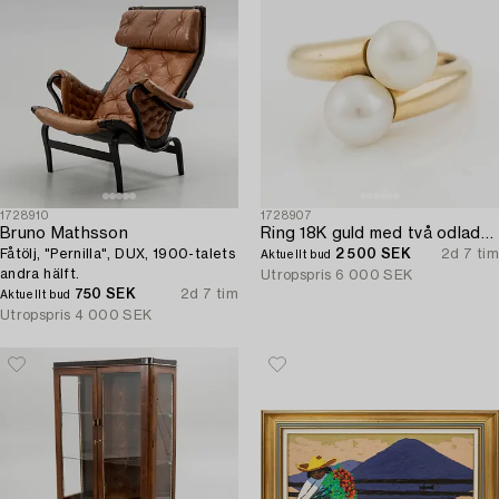
1728910
1728907
Bruno Mathsson
Ring 18K guld med två odlade pärlor.
Fåtölj, "Pernilla", DUX, 1900-talets
2 500 SEK
2d 7 tim
Aktuellt bud
andra hälft.
Utropspris
6 000 SEK
750 SEK
2d 7 tim
Aktuellt bud
Utropspris
4 000 SEK