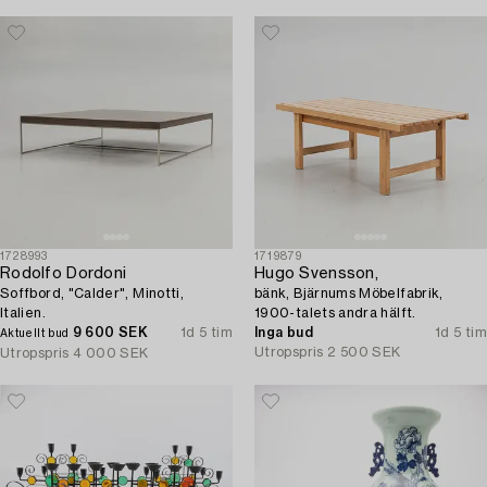
1728993
1719879
Rodolfo Dordoni
Hugo Svensson,
Soffbord, "Calder", Minotti,
bänk, Bjärnums Möbelfabrik,
Italien.
1900-talets andra hälft.
9 600 SEK
1d 5 tim
Inga bud
1d 5 tim
Aktuellt bud
Utropspris
2 500 SEK
Utropspris
4 000 SEK