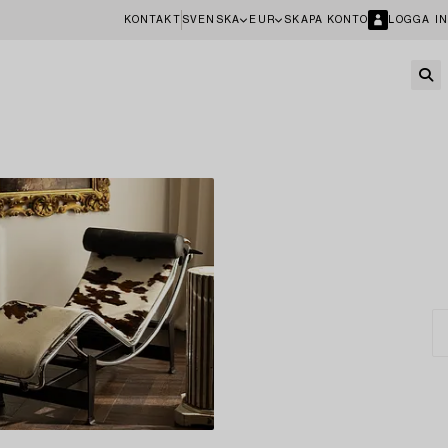
KONTAKT
SVENSKA
EUR
SKAPA KONTO
LOGGA IN