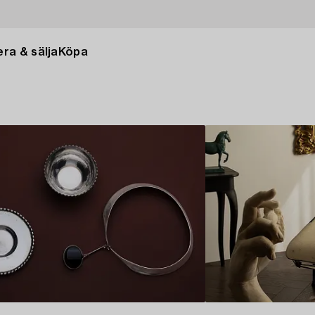
ra & sälja
Köpa