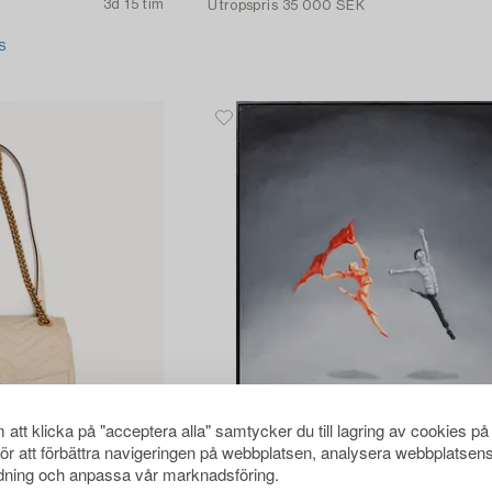
3d 15 tim
Utropspris
35 000 SEK
S
att klicka på "acceptera alla" samtycker du till lagring av cookies på
för att förbättra navigeringen på webbplatsen, analysera webbplatsen
ning och anpassa vår marknadsföring.
1688629