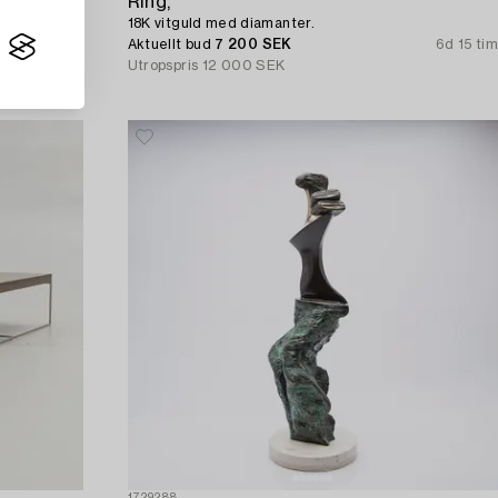
Ring,
18K vitguld med diamanter.
4d 15 tim
Aktuellt bud
7 200 SEK
6d 15 tim
Utropspris
12 000 SEK
1729288