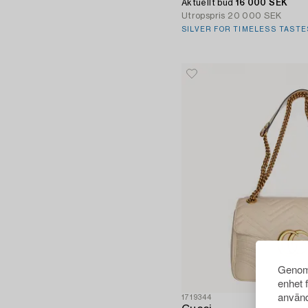
Aktuellt bud
16 000 SEK
Utropspris
20 000 SEK
SILVER FOR TIMELESS TASTE
Genom 
enhet 
använd
1719344