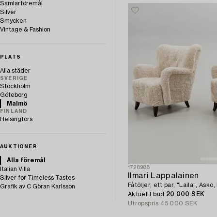
Samlarföremål
Silver
Smycken
Vintage & Fashion
PLATS
Alla städer
SVERIGE
Stockholm
Göteborg
Malmö
FINLAND
Helsingfors
AUKTIONER
Alla föremål
1728988
Italian Villa
Ilmari Lappalainen
Silver for Timeless Tastes
Fåtöljer, ett par, "Laila", Asko
Grafik av C Göran Karlsson
Aktuellt bud
20 000 SEK
Utropspris
45 000 SEK