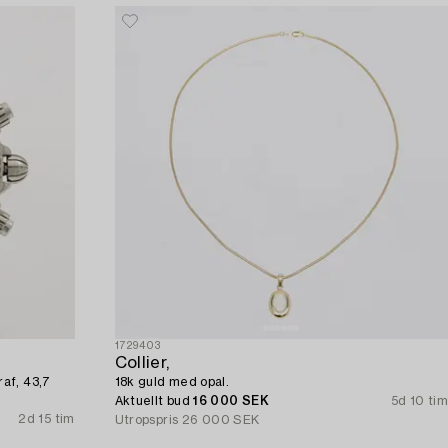
1729403
Collier,
af, 43,7
18k guld med opal.
Aktuellt bud
16 000 SEK
5d 10 tim
2d 15 tim
Utropspris
26 000 SEK