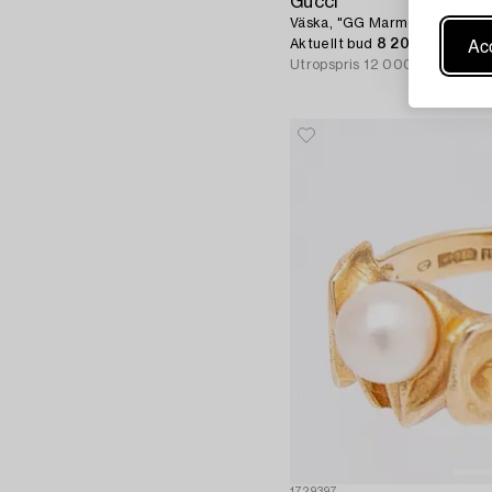
Gucci
Väska, "GG Marmont".
Acc
Aktuellt bud
8 200 SEK
Utropspris
12 000 SEK
1729397