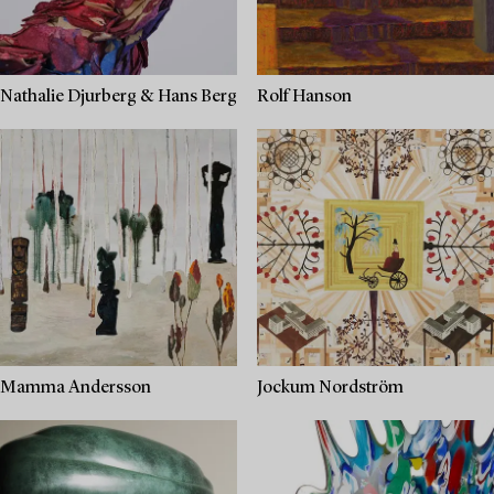
Nathalie Djurberg & Hans Berg
Rolf Hanson
Mamma Andersson
Jockum Nordström