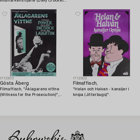
vildmarkens hjälte (Davy Crockett:
King of the Wild Frontier)", 1970.
1712303
1712302
Gösta Åberg
Filmaffisch,
Filmaffisch, "Åklagarens vittne
"Helan och Halvan - kanaljer i
(Witness for the Prosecution)",
knipa (Jitterbugs)".
1957.