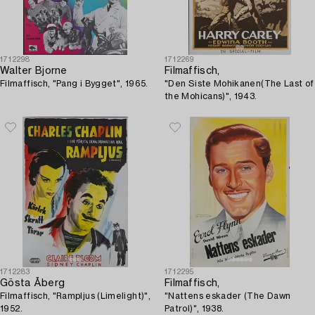
1712298
1712269
Walter Bjorne
Filmaffisch,
Filmaffisch, "Pang i Bygget", 1965.
"Den Siste Mohikanen(The Last of
the Mohicans)", 1943.
1712283
1712295
Gösta Åberg
Filmaffisch,
Filmaffisch, "Rampljus (Limelight)",
"Nattens eskader (The Dawn
1952.
Patrol)", 1938.