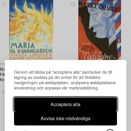
1712300
1712290
Isaac Grünewald
Gösta Åberg
Genom att klicka på "acceptera alla" samtycker du till
Filmaffisch, "Maria på
Filmaffisch, "Allt för Madeleine
lagring av cookies på din enhet för att förbättra
Kvarngården", 1944.
(Le Silence est d'Or)", 1947.
navigeringen på webbplatsen, analysera webbplatsens
användning och anpassa vår marknadsföring.
Acceptera alla
Avvisa icke-nödvändiga