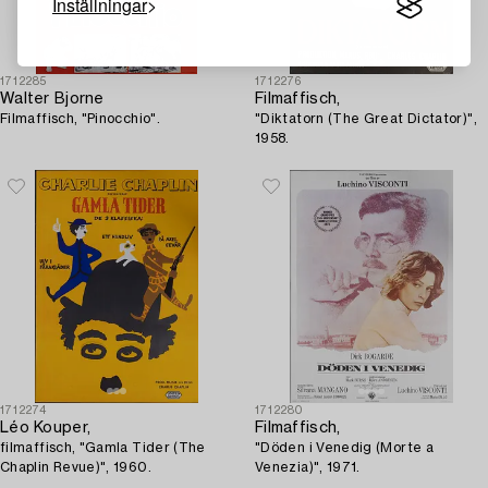
Inställningar
1712285
1712276
Walter Bjorne
Filmaffisch,
Filmaffisch, "Pinocchio".
"Diktatorn (The Great Dictator)",
1958.
1712274
1712280
Léo Kouper,
Filmaffisch,
filmaffisch, "Gamla Tider (The
"Döden i Venedig (Morte a
Chaplin Revue)", 1960.
Venezia)", 1971.