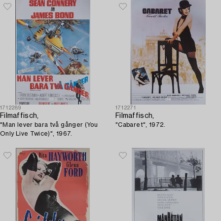
1712289
1712271
Filmaffisch,
Filmaffisch,
"Man lever bara två gånger (You
"Cabaret", 1972.
Only Live Twice)", 1967.