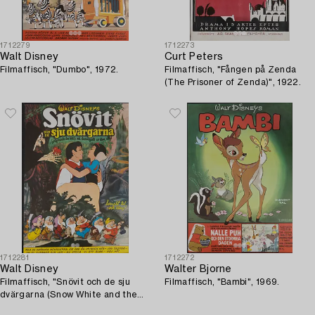
1712279
1712273
Walt Disney
Curt Peters
Filmaffisch, "Dumbo", 1972.
Filmaffisch, "Fången på Zenda
(The Prisoner of Zenda)", 1922.
1712281
1712272
Walt Disney
Walter Bjorne
Filmaffisch, "Snövit och de sju
Filmaffisch, "Bambi", 1969.
dvärgarna (Snow White and the
Seven Dwarfs)", 1973.