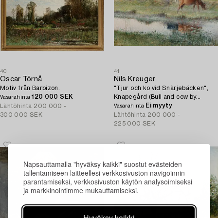
40
41
Oscar Törnå
Nils Kreuger
Motiv från Barbizon.
"Tjur och ko vid Snärjebäcken",
120 000 SEK
Knapegård (Bull and cow by
Vasarahinta
Snärjebäcken, Knapegård).
Ei myyty
Lähtöhinta
200 000 -
Vasarahinta
300 000 SEK
Lähtöhinta
200 000 -
225 000 SEK
Napsauttamalla "hyväksy kaikki" suostut evästeiden
tallentamiseen laitteellesi verkkosivuston navigoinnin
parantamiseksi, verkkosivuston käytön analysoimiseksi
ja markkinointimme mukauttamiseksi.
Hyväksy kaikki