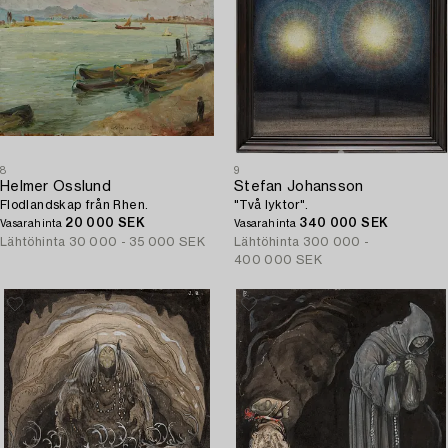
8
9
Helmer Osslund
Stefan Johansson
Flodlandskap från Rhen.
"Två lyktor".
20 000 SEK
340 000 SEK
Vasarahinta
Vasarahinta
Lähtöhinta
30 000 - 35 000 SEK
Lähtöhinta
300 000 -
400 000 SEK