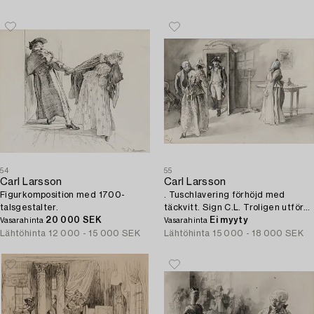
54
55
Carl Larsson
Carl Larsson
Figurkomposition med 1700-
. Tuschlavering förhöjd med
talsgestalter.
täckvitt. Sign C.L. Troligen utförd
20 000 SEK
1891.
Ei myyty
Vasarahinta
Vasarahinta
Lähtöhinta
12 000 - 15 000 SEK
Lähtöhinta
15 000 - 18 000 SEK