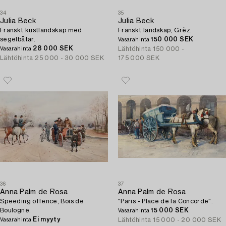
34
35
Julia Beck
Julia Beck
Franskt kustlandskap med
Franskt landskap, Grèz.
segelbåtar.
150 000 SEK
Vasarahinta
28 000 SEK
Lähtöhinta
150 000 -
Vasarahinta
Lähtöhinta
25 000 - 30 000 SEK
175 000 SEK
36
37
Anna Palm de Rosa
Anna Palm de Rosa
Speeding offence, Bois de
"Paris - Place de la Concorde".
Boulogne.
15 000 SEK
Vasarahinta
Ei myyty
Lähtöhinta
15 000 - 20 000 SEK
Vasarahinta