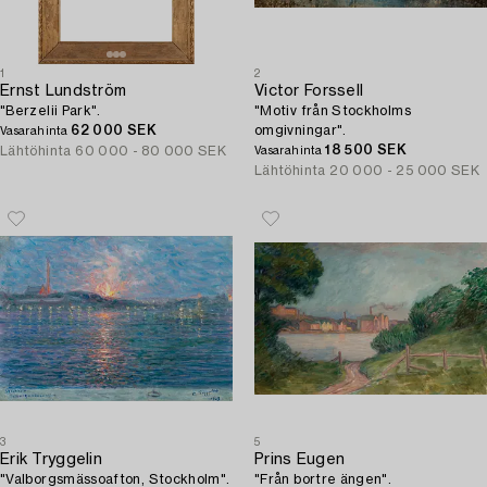
1
2
Ernst Lundström
Victor Forssell
"Berzelii Park".
"Motiv från Stockholms
62 000 SEK
omgivningar".
Vasarahinta
18 500 SEK
Lähtöhinta
60 000 - 80 000 SEK
Vasarahinta
Lähtöhinta
20 000 - 25 000 SEK
3
5
Erik Tryggelin
Prins Eugen
"Valborgsmässoafton, Stockholm".
"Från bortre ängen".