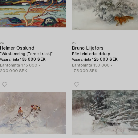
24
25
Helmer Osslund
Bruno Liljefors
"Vårstämning (Torne träsk)".
Räv i vinterlandskap.
135 000 SEK
125 000 SEK
Vasarahinta
Vasarahinta
Lähtöhinta
175 000 -
Lähtöhinta
150 000 -
200 000 SEK
175 000 SEK