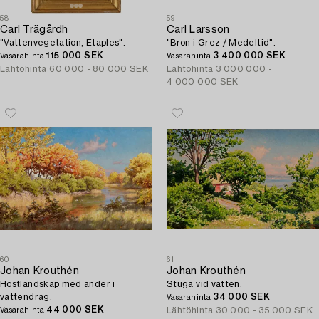
58
59
Carl Trägårdh
Carl Larsson
"Vattenvegetation, Etaples".
"Bron i Grez / Medeltid".
115 000 SEK
3 400 000 SEK
Vasarahinta
Vasarahinta
Lähtöhinta
60 000 - 80 000 SEK
Lähtöhinta
3 000 000 -
4 000 000 SEK
60
61
Johan Krouthén
Johan Krouthén
Höstlandskap med änder i
Stuga vid vatten.
vattendrag.
34 000 SEK
Vasarahinta
44 000 SEK
Lähtöhinta
30 000 - 35 000 SEK
Vasarahinta