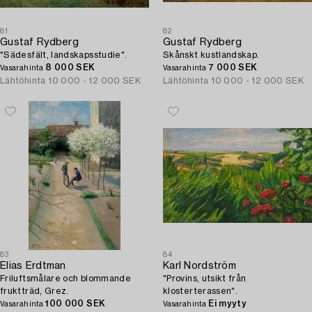
81
82
Gustaf Rydberg
Gustaf Rydberg
"Sädesfält, landskapsstudie".
Skånskt kustlandskap.
8 000 SEK
7 000 SEK
Vasarahinta
Vasarahinta
Lähtöhinta
10 000 - 12 000 SEK
Lähtöhinta
10 000 - 12 000 SEK
83
84
Elias Erdtman
Karl Nordström
Friluftsmålare och blommande
"Provins, utsikt från
fruktträd, Grez.
klosterterassen".
100 000 SEK
Ei myyty
Vasarahinta
Vasarahinta