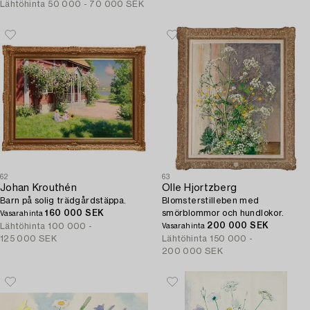
Lähtöhinta
50 000 - 70 000 SEK
62
63
Johan Krouthén
Olle Hjortzberg
Barn på solig trädgårdstäppa.
Blomsterstilleben med
160 000 SEK
smörblommor och hundlokor.
Vasarahinta
200 000 SEK
Lähtöhinta
100 000 -
Vasarahinta
125 000 SEK
Lähtöhinta
150 000 -
200 000 SEK