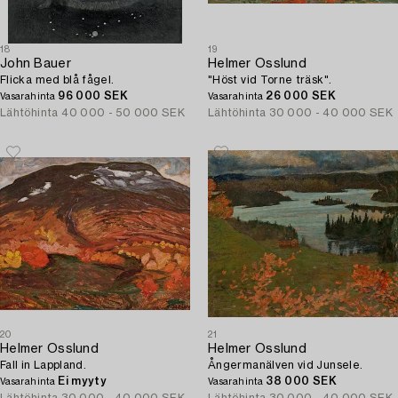
18
19
John Bauer
Helmer Osslund
Flicka med blå fågel.
"Höst vid Torne träsk".
96 000 SEK
26 000 SEK
Vasarahinta
Vasarahinta
Lähtöhinta
40 000 - 50 000 SEK
Lähtöhinta
30 000 - 40 000 SEK
20
21
Helmer Osslund
Helmer Osslund
Fall in Lappland.
Ångermanälven vid Junsele.
Ei myyty
38 000 SEK
Vasarahinta
Vasarahinta