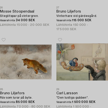
26
27
Mosse Stoopendaal
Bruno Liljefors
Steglitspar på vintergren.
Vinterhare vid gärdesgård.
34 000 SEK
115 000 SEK
Vasarahinta
Vasarahinta
Lähtöhinta
15 000 - 20 000 SEK
Lähtöhinta
150 000 -
175 000 SEK
28
29
Bruno Liljefors
Carl Larsson
Räv som lurar på byte.
"Den lustiga gubben".
85 000 SEK
1 500 000 SEK
Vasarahinta
Vasarahinta
Lähtöhinta
70 000 - 80 000 SEK
Lähtöhinta
1 500 000 -