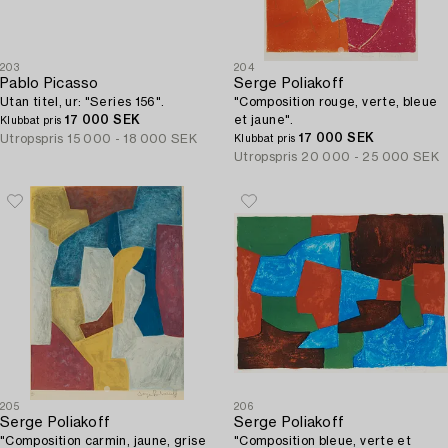
203
204
Pablo Picasso
Serge Poliakoff
Utan titel, ur: "Series 156".
"Composition rouge, verte, bleue
17 000 SEK
et jaune".
Klubbat pris
17 000 SEK
Utropspris
15 000 - 18 000 SEK
Klubbat pris
Utropspris
20 000 - 25 000 SEK
205
206
Serge Poliakoff
Serge Poliakoff
"Composition carmin, jaune, grise
"Composition bleue, verte et