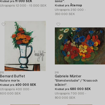
11 000 SEK
saeur".
Klubbat pris
Återrop
Utropspris
12 000 - 15 000 SEK
Klubbat pris
Utropspris
250 000 -
350 000 SEK
215
216
Bernard Buffet
Gabriele Münter
Nature morte.
"Blomsterstudie" / "Krass och
400 000 SEK
blåklint".
Klubbat pris
680 000 SEK
Utropspris
400 000 -
Klubbat pris
600 000 SEK
Utropspris
700 000 -
800 000 SEK