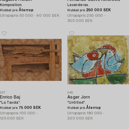
Komposition.
Lavanderas.
Återrop
250 000 SEK
Klubbat pris
Klubbat pris
Utropspris
50 000 - 60 000 SEK
Utropspris
250 000 -
300 000 SEK
247
248
Enrico Baj
Asger Jorn
"La Tavola".
"Untitled".
75 000 SEK
Återrop
Klubbat pris
Klubbat pris
Utropspris
100 000 -
Utropspris
180 000 -
125 000 SEK
200 000 SEK