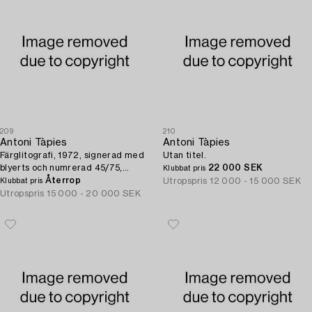
209
210
Antoni Tàpies
Antoni Tàpies
Färglitografi, 1972, signerad med
Utan titel.
blyerts och numrerad 45/75,
22 000 SEK
Klubbat pris
utgiven av Maeght, Paris.
Återrop
Utropspris
12 000 - 15 000 SEK
Klubbat pris
Utropspris
15 000 - 20 000 SEK