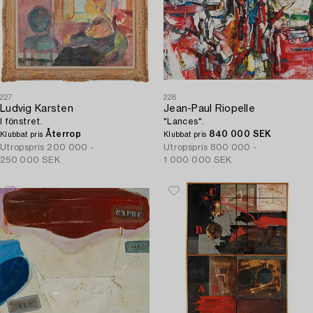
227
228
Ludvig Karsten
Jean-Paul Riopelle
I fönstret.
"Lances".
Återrop
840 000 SEK
Klubbat pris
Klubbat pris
Utropspris
200 000 -
Utropspris
800 000 -
250 000 SEK
1 000 000 SEK