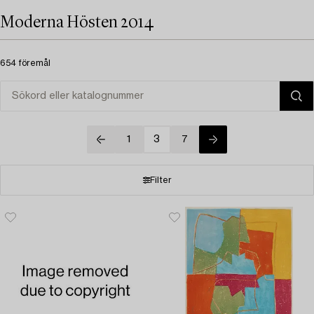
Moderna Hösten 2014
654 föremål
1
3
7
Filter