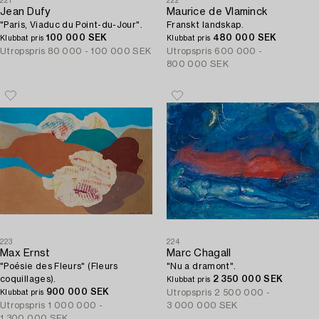
221
222
Jean Dufy
Maurice de Vlaminck
"Paris, Viaduc du Point-du-Jour".
Franskt landskap.
100 000 SEK
480 000 SEK
Klubbat pris
Klubbat pris
Utropspris
80 000 - 100 000 SEK
Utropspris
600 000 -
800 000 SEK
223
224
Max Ernst
Marc Chagall
"Poésie des Fleurs" (Fleurs
"Nu a dramont".
coquillages).
2 350 000 SEK
Klubbat pris
900 000 SEK
Utropspris
2 500 000 -
Klubbat pris
Utropspris
1 000 000 -
3 000 000 SEK
1 300 000 SEK