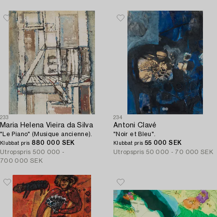
233
234
Maria Helena Vieira da Silva
Antoni Clavé
"Le Piano" (Musique ancienne).
"Noir et Bleu".
880 000 SEK
55 000 SEK
Klubbat pris
Klubbat pris
Utropspris
500 000 -
Utropspris
50 000 - 70 000 SEK
700 000 SEK