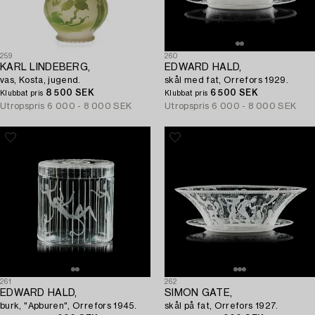
259
260
KARL LINDEBERG,
EDWARD HALD,
vas, Kosta, jugend.
skål med fat, Orrefors 1929.
8 500 SEK
6 500 SEK
Klubbat pris
Klubbat pris
Utropspris
6 000 - 8 000 SEK
Utropspris
6 000 - 8 000 SEK
261
262
EDWARD HALD,
SIMON GATE,
burk, "Apburen", Orrefors 1945.
skål på fat, Orrefors 1927.