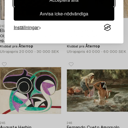
Avvisa icke-nödvändiga
Inställningar
243
244
Elaine de Kooning
André Beaudin
Olja på duk. Sign och daterad
"Les oiseaux s'eloignent"
1942.
(Fåglarna fly).
Återrop
Återrop
Klubbat pris
Klubbat pris
Utropspris
20 000 - 30 000 SEK
Utropspris
40 000 - 60 000 SEK
245
246
Auguste Herbin
Fernando Cueto Amorsolo