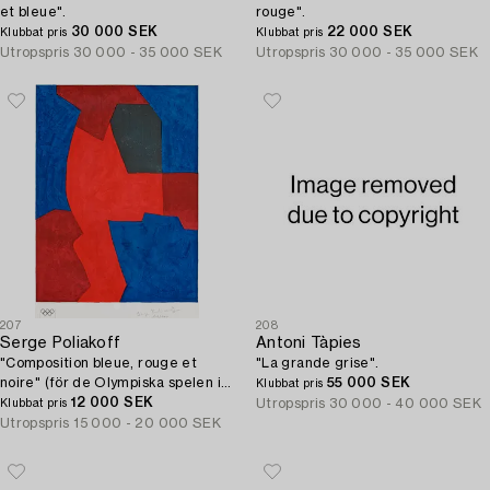
et bleue".
rouge".
30 000 SEK
22 000 SEK
Klubbat pris
Klubbat pris
Utropspris
30 000 - 35 000 SEK
Utropspris
30 000 - 35 000 SEK
207
208
Serge Poliakoff
Antoni Tàpies
"Composition bleue, rouge et
"La grande grise".
noire" (för de Olympiska spelen i
55 000 SEK
Klubbat pris
München 1972).
12 000 SEK
Utropspris
30 000 - 40 000 SEK
Klubbat pris
Utropspris
15 000 - 20 000 SEK