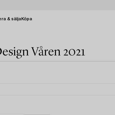
ra & sälja
Köpa
esign Våren 2021