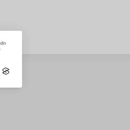
just nu.
 din
s