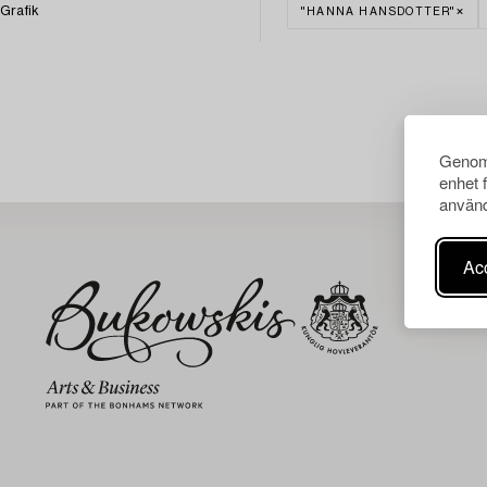
Grafik
"HANNA HANSDOTTER"
Genom 
enhet 
använd
Acc